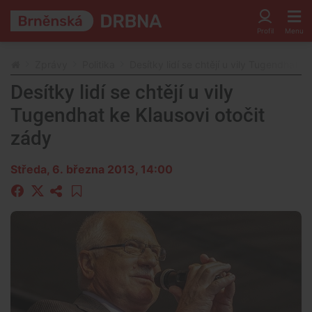
Zprávy
Politika
Desítky lidí se chtějí u vily Tugendhat k
Desítky lidí se chtějí u vily
Tugendhat ke Klausovi otočit
zády
Středa, 6. března 2013, 14:00