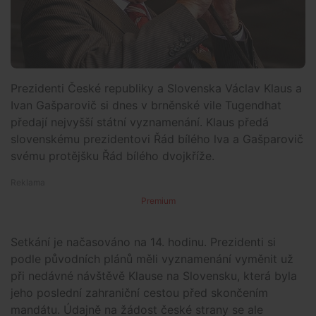
Prezidenti České republiky a Slovenska Václav Klaus a
Ivan Gašparovič si dnes v brněnské vile Tugendhat
předají nejvyšší státní vyznamenání. Klaus předá
slovenskému prezidentovi Řád bílého lva a Gašparovič
svému protějšku Řád bílého dvojkříže.
Premium
Setkání je načasováno na 14. hodinu. Prezidenti si
podle původních plánů měli vyznamenání vyměnit už
při nedávné návštěvě Klause na Slovensku, která byla
jeho poslední zahraniční cestou před skončením
mandátu. Údajně na žádost české strany se ale