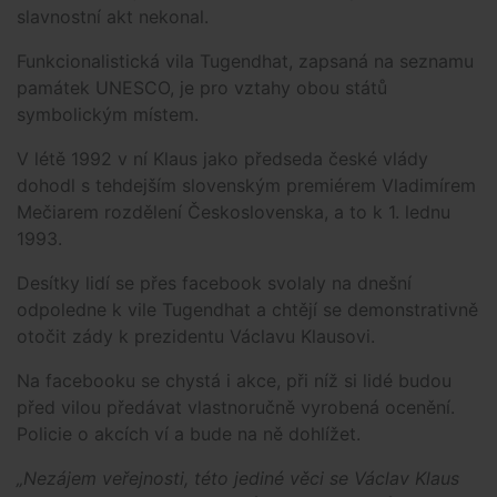
slavnostní akt nekonal.
Funkcionalistická vila Tugendhat, zapsaná na seznamu
památek UNESCO, je pro vztahy obou států
symbolickým místem.
V létě 1992 v ní Klaus jako předseda české vlády
dohodl s tehdejším slovenským premiérem Vladimírem
Mečiarem rozdělení Československa, a to k 1. lednu
1993.
Desítky lidí se přes facebook svolaly na dnešní
odpoledne k vile Tugendhat a chtějí se demonstrativně
otočit zády k prezidentu Václavu Klausovi.
Na facebooku se chystá i akce, při níž si lidé budou
před vilou předávat vlastnoručně vyrobená ocenění.
Policie o akcích ví a bude na ně dohlížet.
„Nezájem veřejnosti, této jediné věci se Václav Klaus