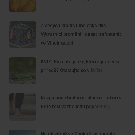
Z šedých krabic umělecká díla.
Výtvarníci proměnili deset trafostanic
ve Vinohradech
KVÍZ: Poznáte plazy, kteří žijí v české
přírodě? Otestujte se v kvízu
Rozpálené chodníky i slunce. Lékaři v
Brně řeší vážné letní popáleniny
Na plovárně ve Znojmě se popralo