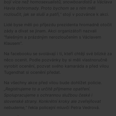
bojí více než homosexualistů, snowboardistů a Václava
Havla dohromady. Proto bychom se s ním měli
rozloučit, jak se sluší a patří,“
stojí v pozvánce k akci.
Lidé byse měli po příjezdu prezidenta hromadně otočit
zády a dívat se jinam. Akci organizátoři nazvali
"falešným a prázdným nerozloučením s Václavem
Klausem".
Na facebooku se svolávají i ti, kteří chtějí své blízké za
něco ocenit. Podle pozvánky by si měli vlastnoručně
vyrobit ocenění, pozvat svého kamaráda a před vilou
Tugendhat si ocenění předat.
Na všechny akce před vilou bude dohlížet policie.
„Registrujeme to a určitě přijmeme opatření.
Spolupracujeme s ochrannou službou české i
slovenské strany. Konkrétní kroky ale zveřejňovat
nebudeme,“
řekla policejní mluvčí Petra Vedrová.