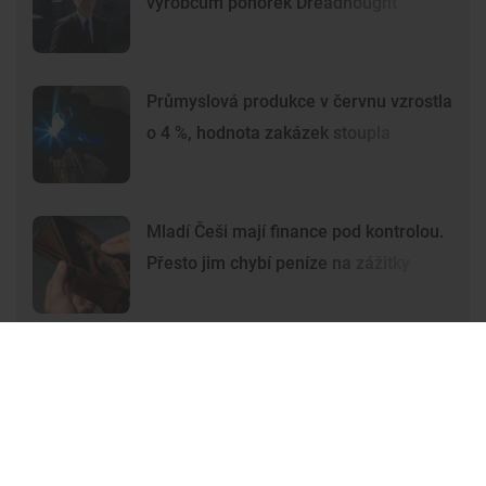
výrobcům ponorek Dreadnought
Průmyslová produkce v červnu vzrostla
o 4 %, hodnota zakázek stoupla
Mladí Češi mají finance pod kontrolou.
Přesto jim chybí peníze na zážitky
Premium
Premium