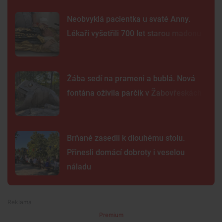
Neobvyklá pacientka u svaté Anny.
Lékaři vyšetřili 700 let starou madonu
Žába sedí na prameni a bublá. Nová
fontána oživila parčík v Žabovřeskách
Brňané zasedli k dlouhému stolu.
Přinesli domácí dobroty i veselou
náladu
Premium