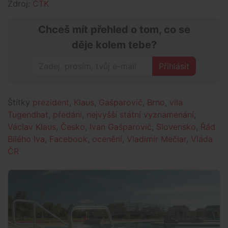
Zdroj:
ČTK
Chceš mít přehled o tom, co se
děje kolem tebe?
Přihlásit
Štítky
prezident
,
Klaus
,
Gašparovič
,
Brno
,
vila
Tugendhat
,
předání
,
nejvyšší státní vyznamenání
,
Václav Klaus
,
Česko
,
Ivan Gašparovič
,
Slovensko
,
Řád
Bílého lva
,
Facebook
,
ocenění
,
Vladimír Mečiar
,
Vláda
ČR