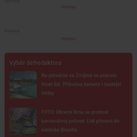
Premium
Premium
Výběr šéfredaktora
Na plovárně ve Znojmě se popralo
třicet lidí. Přibudou kamery i častější
hlídky
FOTO: Ulicemi Brna se prohnal
karnevalový průvod. Lidi přenesl do
exotické Brazílie