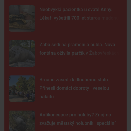
Neobvyklá pacientka u svaté Anny.
Lékaři vyšetřili 700 let starou madonu
Žába sedí na prameni a bublá. Nová
fontána oživila parčík v Žabovřeskách
Brňané zasedli k dlouhému stolu.
Přinesli domácí dobroty i veselou
náladu
Antikoncepce pro holuby? Znojmo
zvažuje městský holubník i speciální