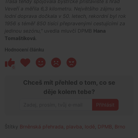
Trasa tehdy spojovala bystrcké přístaviště s hrad
Veveří a měřila 6,3 kilometru. Největšího zájmu se
lodní doprava dočkala v 50. letech, rekordní byl rok
1956 s téměř 850 tisíci přepravenými cestujícími za
jedinou sezónu,"
uvedla mluvčí DPMB
Hana
Tomaštíková
.
Hodnocení článku
6
Chceš mít přehled o tom, co se
děje kolem tebe?
Přihlásit
Štítky
Brněnská přehrada
,
plavba
,
lodě
,
DPMB
,
Brno