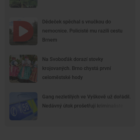
Dědeček spěchal s vnučkou do
nemocnice. Policisté mu razili cestu
Brnem
Na Svoboďák dorazí stovky
krojovaných. Brno chystá první
celoměstské hody
Gang nezletilých ve Vyškově už dořádil.
Nedávný útok prošetřují kriminalisté