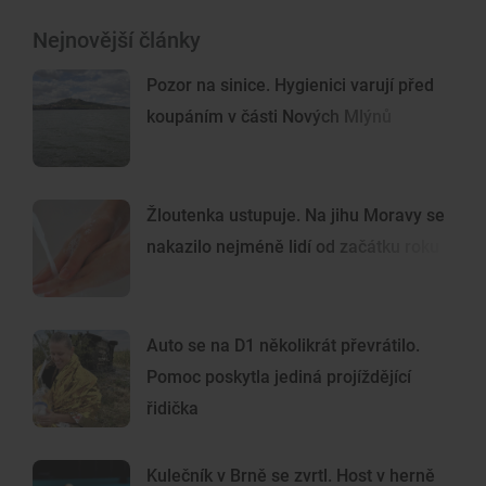
Nejnovější články
Pozor na sinice. Hygienici varují před
koupáním v části Nových Mlýnů
Žloutenka ustupuje. Na jihu Moravy se
nakazilo nejméně lidí od začátku roku
Auto se na D1 několikrát převrátilo.
Pomoc poskytla jediná projíždějící
řidička
Kulečník v Brně se zvrtl. Host v herně