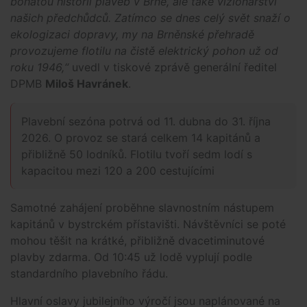
bohatou historii plaveb v Brně, ale také vizionářství
našich předchůdců. Zatímco se dnes celý svět snaží o
ekologizaci dopravy, my na Brněnské přehradě
provozujeme flotilu na čistě elektrický pohon už od
roku 1946,“
uvedl v tiskové zprávě generální ředitel
DPMB
Miloš Havránek
.
Plavební sezóna potrvá od 11. dubna do 31. října
2026. O provoz se stará celkem 14 kapitánů a
přibližně 50 lodníků. Flotilu tvoří sedm lodí s
kapacitou mezi 120 a 200 cestujícími
Samotné zahájení proběhne slavnostním nástupem
kapitánů v bystrckém přístavišti. Návštěvníci se poté
mohou těšit na krátké, přibližně dvacetiminutové
plavby zdarma. Od 10:45 už lodě vyplují podle
standardního plavebního řádu.
Hlavní oslavy jubilejního výročí jsou naplánované na