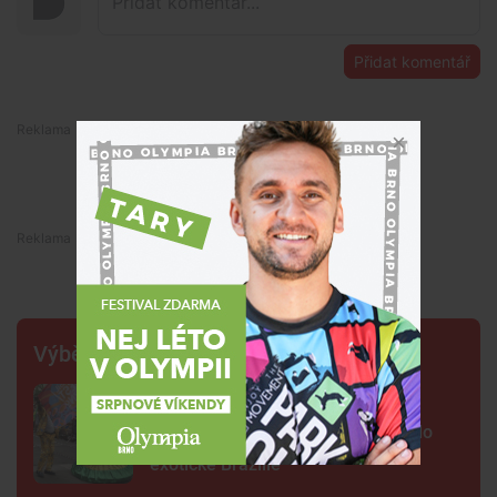
Přidat komentář
Premium
Premium
Výběr šéfredaktora
FOTO: Ulicemi Brna se prohnal
karnevalový průvod. Lidi přenesl do
exotické Brazílie