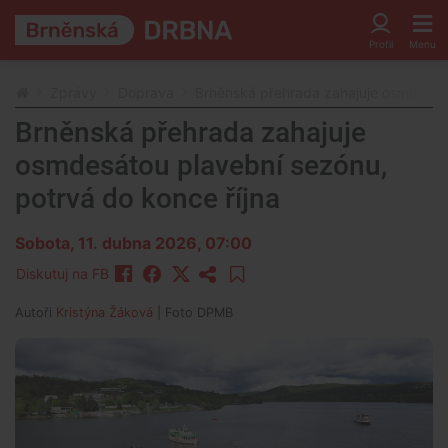
Zprávy
Doprava
Brněnská přehrada zahajuje osmdesáto
Brněnská přehrada zahajuje
osmdesátou plavební sezónu,
potrvá do konce října
Sobota, 11. dubna 2026, 07:00
Diskutuj na FB
Autoři
Kristýna Žáková
| Foto
DPMB