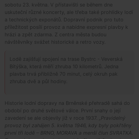
sobotu 23. května. V přístavišti se během dne
uskuteční různé koncerty, ale třeba také prohlídky lodí
a technických exponátů. Dopravní podnik pro tuto
příležitost posílí provoz a nabídne expresní plavby k
hrázi a zpět zdarma. Z centra města budou
návštěvníky svážet historické a retro vozy.
Lodě zajišťují spojení na trase Bystrc - Veverská
Bítýška, která měří zhruba 10 kilometrů. Jedna
plavba trvá přibližně 70 minut, celý okruh pak
zhruba dvě a půl hodiny.
Historie lodní dopravy na Brněnské přehradě sahá do
období po druhé světové válce. První snahy o její
zavedení se ale objevily již v roce 1937.
„Pravidelný
provoz byl zahájen 5. května 1946, kdy byly pokřtěny
první tři lodě – BRNO, MORAVA a menší člun SVRATKA.