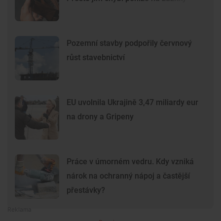
Pozemní stavby podpořily červnový
růst stavebnictví
EU uvolnila Ukrajině 3,47 miliardy eur
na drony a Gripeny
Práce v úmorném vedru. Kdy vzniká
nárok na ochranný nápoj a častější
přestávky?