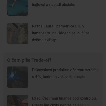
hajloval a napadl obsluhu
Rázná Laura i pamětnice Lili. V
lamacentru na Hádech se loučí se
dvěma zvířaty
O čem píše Trade-off
Průmyslová produkce v červnu vzrostla
o 4 %, hodnota zakázek stoupla
Mladí Češi mají finance pod kontrolou.
Přesto jim chybí peníze na zážitky