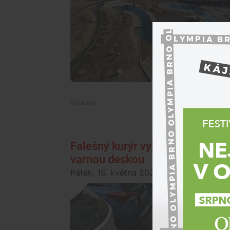
Falešný kurýr vykrádal byty na 
varnou deskou
Pátek, 15. května 2026, 12:00
Brněnsko