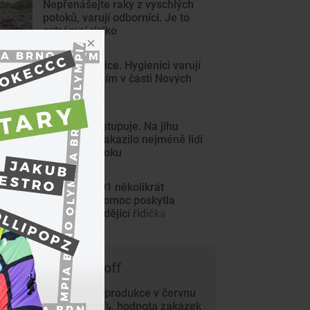
Nepřenášejte raky z vyschlých
potoků, varují odborníci. Je to
extrémní riziko
Pozor na sinice. Hygienici varují
před koupáním v části Nových
Mlýnů
Žloutenka ustupuje. Na jihu
Moravy se nakazilo nejméně lidí
od začátku roku
Auto se na D1 několikrát
převrátilo. Pomoc poskytla
jediná projíždějící řidička
 čem píše Trade-off
Průmyslová produkce v červnu
vzrostla o 4 %, hodnota zakázek