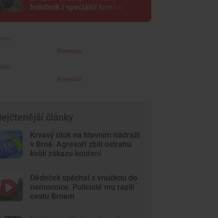
holubník i speciální krmivo
Premium
Premium
ejčtenější články
Krvavý útok na hlavním nádraží
v Brně. Agresoři zbili ostrahu
kvůli zákazu kouření
Dědeček spěchal s vnučkou do
nemocnice. Policisté mu razili
cestu Brnem