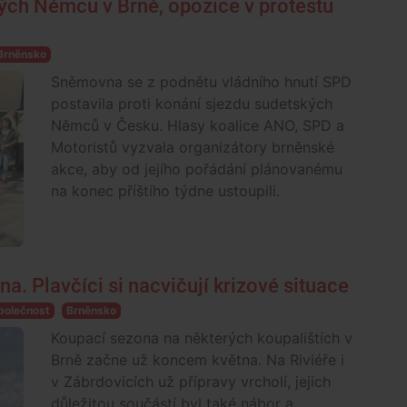
kých Němců v Brně, opozice v protestu
Brněnsko
Sněmovna se z podnětu vládního hnutí SPD
postavila proti konání sjezdu sudetských
Němců v Česku. Hlasy koalice ANO, SPD a
Motoristů vyzvala organizátory brněnské
akce, aby od jejího pořádání plánovanému
na konec příštího týdne ustoupili.
a. Plavčíci si nacvičují krizové situace
polečnost
Brněnsko
Koupací sezona na některých koupalištích v
Brně začne už koncem května. Na Riviéře i
v Zábrdovicích už přípravy vrcholí, jejich
důležitou součástí byl také nábor a