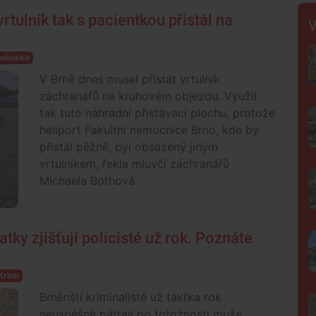
vrtulník tak s pacientkou přistál na
V
rněnsko
V Brně dnes musel přistát vrtulník
záchranářů na kruhovém objezdu. Využil
tak tuto náhradní přistávací plochu, protože
heliport Fakultní nemocnice Brno, kde by
přistál běžně, byl obsazený jiným
vrtulníkem, řekla mluvčí záchranářů
Michaela Bothová.
ky zjišťují policisté už rok. Poznáte
Krimi
Brněnští kriminalisté už takřka rok
neúspěšně pátrají po totožnosti muže,