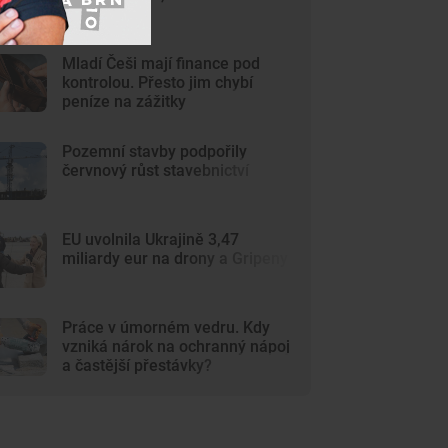
stoupla
Mladí Češi mají finance pod
kontrolou. Přesto jim chybí
peníze na zážitky
Pozemní stavby podpořily
červnový růst stavebnictví
EU uvolnila Ukrajině 3,47
miliardy eur na drony a Gripeny
Práce v úmorném vedru. Kdy
vzniká nárok na ochranný nápoj
a častější přestávky?