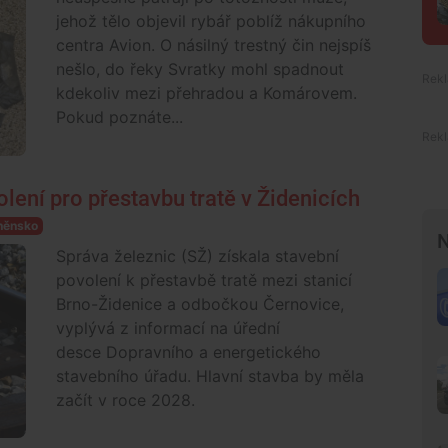
jehož tělo objevil rybář poblíž nákupního
centra Avion. O násilný trestný čin nejspíš
nešlo, do řeky Svratky mohl spadnout
kdekoliv mezi přehradou a Komárovem.
Pokud poznáte...
olení pro přestavbu tratě v Židenicích
něnsko
N
Správa železnic (SŽ) získala stavební
povolení k přestavbě tratě mezi stanicí
Brno-Židenice a odbočkou Černovice,
vyplývá z informací na úřední
desce Dopravního a energetického
stavebního úřadu. Hlavní stavba by měla
začít v roce 2028.