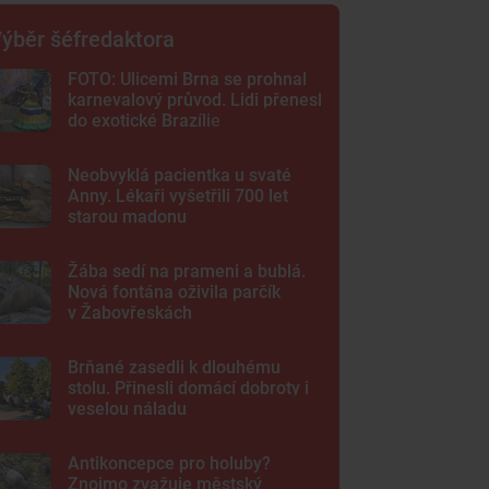
ýběr šéfredaktora
FOTO: Ulicemi Brna se prohnal
karnevalový průvod. Lidi přenesl
do exotické Brazílie
Neobvyklá pacientka u svaté
Anny. Lékaři vyšetřili 700 let
starou madonu
Žába sedí na prameni a bublá.
Nová fontána oživila parčík
v Žabovřeskách
Brňané zasedli k dlouhému
stolu. Přinesli domácí dobroty i
veselou náladu
Antikoncepce pro holuby?
Znojmo zvažuje městský