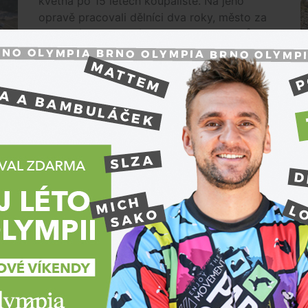
května po 15 letech koupaliště. Na jeho
opravě pracovali dělníci dva roky, město za
ni a za úpravy okolí zaplatilo 136 milionů
korun, řekl mluvčí města Jakub Hnát. Kromě
bazénu je nyní na koupališti k...
Premium
Brněnsku. Nepohrdnul drogerií ani
Krimi
Pro kurýrní službu pracoval jen pět dní, ale
O
opatřil si veškeré firemní oblečení a
vybavení. Pak v promyšleném převleku
vykrádal byty na Brněnsku. Třicátník jich