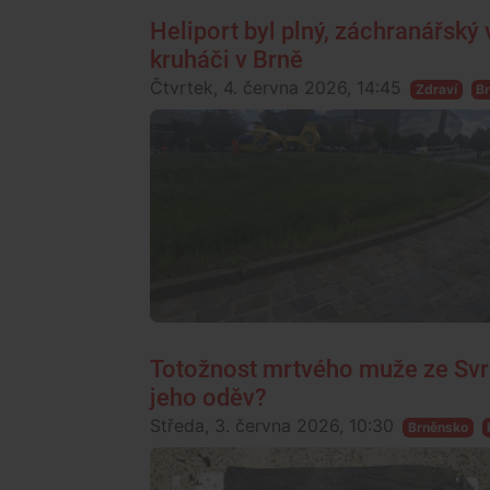
Heliport byl plný, záchranářský 
kruháči v Brně
Čtvrtek, 4. června 2026, 14:45
Zdraví
B
Totožnost mrtvého muže ze Svrat
jeho oděv?
Středa, 3. června 2026, 10:30
Brněnsko