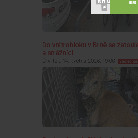
Do vnitrobloku v Brně se zatoula
a strážníci
Čtvrtek, 14. května 2026, 19:00
Společnos