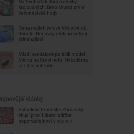
Na Svoboďák dorazí stovky
krojovaných. Brno chystá první
celoměstské hody
Gang nezletilých ve Vyškově už
dořádil. Nedávný útok prošetřují
kriminalisté
Mladí vandalové poničili model
Marsu na Kraví hoře. Hvězdárna
zařídila náhradu
ejnovější články
Fotbalisté brněnské Zbrojovky
zkusí proti Liberci udržet
neporazitelnost v sezoně