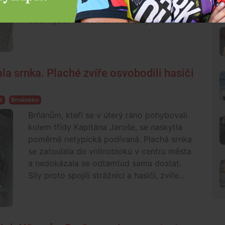
vykradl desítky, přivlastnil si elektroniku i
další vybavení domácnost. Zaujala ho také...
la srnka. Plaché zvíře osvobodili hasiči
t
Brněnsko
Brňanům, kteří se v úterý ráno pohybovali
kolem třídy Kapitána Jaroše, se naskytla
poměrně netypická podívaná. Plachá srnka
se zatoulala do vnitrobloku v centru města
a nedokázala se odtamtud sama dostat.
Síly proto spojili strážníci a hasiči, zvíře...