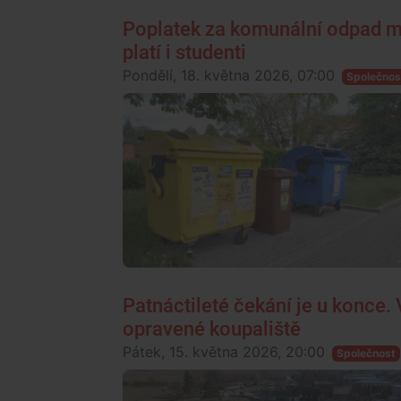
Poplatek za komunální odpad mu
platí i studenti
Pondělí, 18. května 2026, 07:00
Společnos
Patnáctileté čekání je u konce.
opravené koupaliště
Pátek, 15. května 2026, 20:00
Společnost