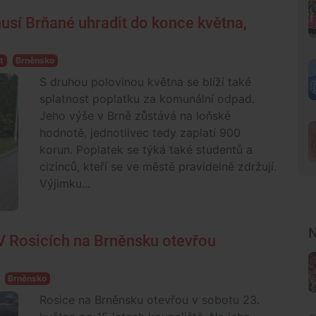
sí Brňané uhradit do konce května,
t
Brněnsko
S druhou polovinou května se blíží také
splatnost poplatku za komunální odpad.
Jeho výše v Brně zůstává na loňské
hodnotě, jednotlivec tedy zaplatí 900
korun. Poplatek se týká také studentů a
cizinců, kteří se ve městě pravidelně zdržují.
Výjimku...
N
 V Rosicích na Brněnsku otevřou
Brněnsko
Rosice na Brněnsku otevřou v sobotu 23.