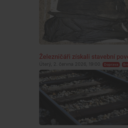
Železničáři získali stavební pov
Úterý, 2. června 2026, 19:00
Doprava
Br