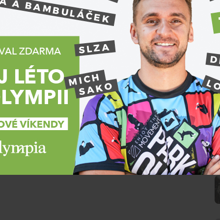
azně rostly v souvislosti s válkou na Blízkém
e cena nafty v Jihomoravském kraji zvýšila o 5,36
nisterstvo financí kvůli vysokým cenám paliv denně
xima. Ve středu bylo možné litr benzinu prodávat
 koruny.
ČR je 41,23 koruny za litr, u nafty 38,38 koruny.
ckém kraji, kde je litr benzinu v průměru za 40,78
 38,02 koruny. Naopak nejdražší benzin natankují
nzinu stojí průměrně 41,56 koruny. Nejdražší nafta se
ěrně za 38,73 koruny.
rese Brno-venkov, benzin mají u tamních čerpacích
za 38,27 koruny. Paliva jsou v kraji nejdražší na
N
ích stanic v průměru za 41,87 koruny a naftu za