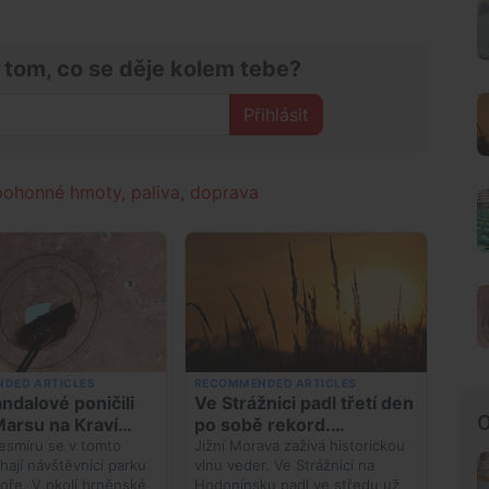
 tom, co se děje kolem tebe?
Přihlásit
pohonné hmoty
,
paliva
,
doprava
O