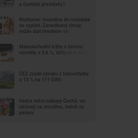
a častější přestávky?
Rozhovor: Investice do rovnátek
se vyplatí. Zanedbaný chrup
může stát mnohem víc
Maloobchodní tržby v červnu
vzrostly o 3,6 %, táhly je e-shopy
ČEZ zvýšil výrobu z fotovoltaiky
o 13 % na 111 GWh
Vedra mění nákupy Čechů, víc
utrácejí za zmrzlinu, méně za
pečení