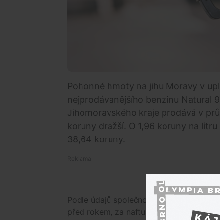
Pohonné hmoty na jihu Moravy v uply
nejprodávanějšího benzinu Natural 9
Jihomoravského kraje prodává v prů
koruny dražší. O 1,96 koruny na litru z
38,64 koruny.
Podle údajů společnosti CCS, která ceny s
před rokem, za naftu tehdy motoristé plat