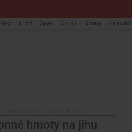
rávy
Krimi
Sport
Z kraje
Drbna
Kalendář 
jihu Moravy zlevnily o víc než korunu na litru
honné hmoty na jihu