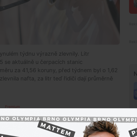
nulém týdnu výrazně zlevnily. Litr
5 se aktuálně u čerpacích stanic
měru za 41,56 koruny, před týdnem byl o 1,62
N
levnila nafta, za litr teď řidiči dají průměrně
Premium
leduje, je benzin o 7,69 koruny na litru dražší než
ili o 6,32 koruny na litru méně.