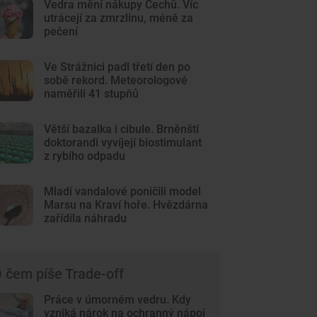
Vedra mění nákupy Čechů. Víc
utrácejí za zmrzlinu, méně za
pečení
Ve Strážnici padl třetí den po
sobě rekord. Meteorologové
naměřili 41 stupňů
Větší bazalka i cibule. Brněnští
doktorandi vyvíjejí biostimulant
z rybího odpadu
Mladí vandalové poničili model
Marsu na Kraví hoře. Hvězdárna
zařídila náhradu
 čem píše Trade-off
Práce v úmorném vedru. Kdy
vzniká nárok na ochranný nápoj