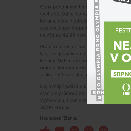
Ceny pohonných hmot od konce února výr
východě. Od jejího vypuknutí 28. února s
koruny, benzin zdražil o 7,83 koruny. Mi
stanovuje pro čerpací stanice cenová ma
nejvýš za 42,25 koruny a naftu po 39,44
Průměrná cena benzinu Natural 95 v celé 
Nejlevnější paliva natankují řidiči v Úste
koruny. Naftu tam prodávají průměrně za
řidiči v Jihomoravském kraji, kde litr be
tankuje v Praze, litr tam prodávají prům
Nejlevnější paliva v kraji prodávají v ok
stanic v průměru za 41,25 koruny a naftu 
Vyškovsku, benzin mají u tamních čerpac
38,96 koruny.
Hodnocení článku