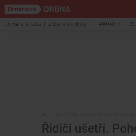
Čtvrtek 6. 8. 2026 | Svátek má Oldřiška
Aktuálně
Zp
Z kraje
Řidiči ušetří. Pohonné hmoty na 
Řidiči ušetří. Po