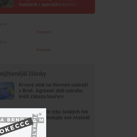
holubník i speciální krmivo
Premium
Premium
ejčtenější články
Krvavý útok na hlavním nádraží
v Brně. Agresoři zbili ostrahu
kvůli zákazu kouření
KVÍZ: Poznáte ryby českých řek
a rybníků? Otestujte své znalosti
v kvízu