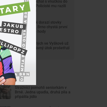
Dědeček spěchal s vnučkou do
nemocnice. Policisté mu razili
cestu Brnem
Na Svoboďák dorazí stovky
krojovaných. Brno chystá první
celoměstské hody
Gang nezletilých ve Vyškově už
dořádil. Nedávný útok prošetřují
kriminalisté
ejnovější články
Strážníci pomohli seniorkám v
Brně. Jedna upadla, druhá pila a
připálila jídlo