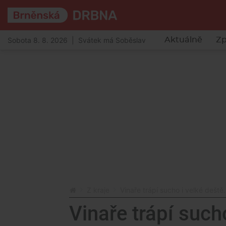
Sobota 8. 8. 2026 | Svátek má Soběslav
Aktuálně
Zp
Z kraje
Vinaře trápí sucho i velké dešt
Vinaře trápí such