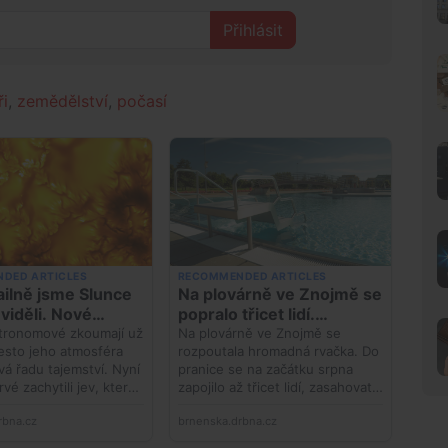
Přihlásit
ři
,
zemědělství
,
počasí