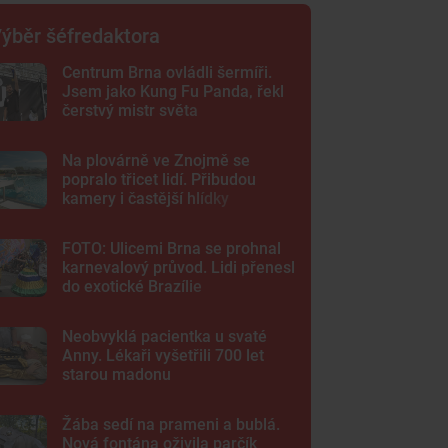
ýběr šéfredaktora
Centrum Brna ovládli šermíři.
Jsem jako Kung Fu Panda, řekl
čerstvý mistr světa
Na plovárně ve Znojmě se
popralo třicet lidí. Přibudou
kamery i častější hlídky
FOTO: Ulicemi Brna se prohnal
karnevalový průvod. Lidi přenesl
do exotické Brazílie
Neobvyklá pacientka u svaté
Anny. Lékaři vyšetřili 700 let
starou madonu
Žába sedí na prameni a bublá.
Nová fontána oživila parčík