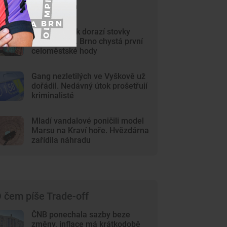
cestu Brnem
Na Svoboďák dorazí stovky
krojovaných. Brno chystá první
celoměstské hody
Gang nezletilých ve Vyškově už
dořádil. Nedávný útok prošetřují
kriminalisté
Mladí vandalové poničili model
Marsu na Kraví hoře. Hvězdárna
zařídila náhradu
 čem píše Trade-off
ČNB ponechala sazby beze
změny, inflace má krátkodobě