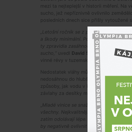
mezi ta nejteplejší v historii měření. Na
sucho, jež nepříznivně ovlivnilo zemědělc
posledních dnech sice přišly vytoužené srá
„Letošní ročník se z pohledu jarních mra
a škody minimální. Potýkali jsme se s kro
ty zpravidla zasáhnou jen část ploch. 
sucho,“
uvedl
David
Šťastný
z vinařství C
vinné révy v tuzemsku.
Nedostatek vláhy může potrápit zejména m
nedosáhnou do hlubších vrstev zeminy, kd
způsoby, jak vodu v krajině udržet. Práv
závlahy za desítky milionů.
„
Mladé vinice se snažíme zachraňovat ruč
všechny. Nejkvalitnější viniční tratě ko
zatím odolávají lépe. Pokud by však suc
by negativně ovlivnit letošní sklizeň hroz