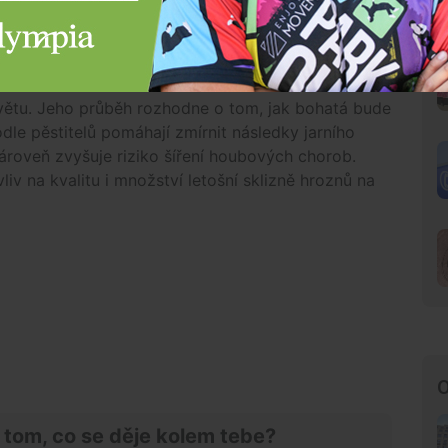
 v místech šlo dokonce o přívalové deště. Ty sice
ovšem mohou zapříčinit erozi a napomoct vymývání
je přitom pro pěstování révy klíčová.
květu. Jeho průběh rozhodne o tom, jak bohatá bude
dle pěstitelů pomáhají zmírnit následky jarního
ároveň zvyšuje riziko šíření houbových chorob.
liv na kvalitu i množství letošní sklizně hroznů na
O
 tom, co se děje kolem tebe?