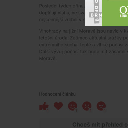
Poslední týden přinesl výraznější srážky,
doplňují vláhu, ve svažitých oblastech 
nejcennější vrchní vrstvy půdy. Právě ta 
Vinohrady na jižní Moravě jsou navíc v 
letošní úroda. Zatímco aktuální srážky po
extrémního sucha, teplé a vlhké počasí z
Další vývoj počasí tak bude mít zásadní v
Moravě.
Hodnocení článku
1
1
1
1
Chceš mít přehled o