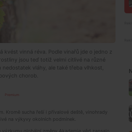
 kvést vinná réva. Podle vinařů jde o jedno z
ostliny jsou teď totiž velmi citlivé na různé
 nedostatek vláhy, ale také třeba vlhkost,
N
ubových chorob.
Premium
ím. Kromě sucha řeší i přívalové deště, vinohrady
tlivé na výkyvy okolních podmínek.
vu výzkumu globální změny Akademie věd zapsalo