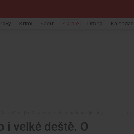
rávy
Krimi
Sport
Z kraje
Drbna
Kalendář 
ě. O úrodě na jihu Moravy rozhodnou nadcházející dny
o i velké deště. O