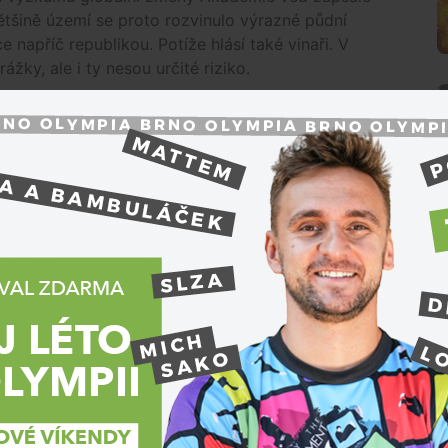
 většině území se proto rozvinulo výrazné půdní
e napříč republikou. Potíže hlásí také vinaři. V
žky, ale i ty nesou určité riziko.
zů nevyvíjel vůbec špatně. Mrazy byly spíše lokální
upami ve vinicích u Dolních Dunajovic a Valtic, ale
Mnohem větším problémem je letos dlouhodobé
hateau Valtice, které patří mezi největší pěstitele
ladé rostliny, jejich kořeny totiž často ještě
e se drží více vody. Vinaři proto vymýšlejí
ě ve Valticích v posledních letech vybudovali
N
ní zálivkou, ale už teď víme, že není možné zalít
lem Pálavy a na Valticku díky kamenitému podloží
hé období pokračovalo i v dalších týdnech, mohlo
nů,“
dodal Šťastný.