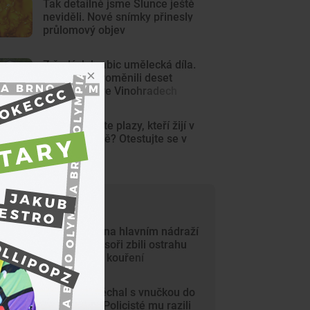
Tak detailně jsme Slunce ještě
neviděli. Nové snímky přinesly
průlomový objev
Z šedých krabic umělecká díla.
Výtvarníci proměnili deset
trafostanic ve Vinohradech
KVÍZ: Poznáte plazy, kteří žijí v
české přírodě? Otestujte se v
kvízu
ejčtenější články
Krvavý útok na hlavním nádraží
v Brně. Agresoři zbili ostrahu
kvůli zákazu kouření
Dědeček spěchal s vnučkou do
nemocnice. Policisté mu razili