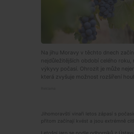
Na jihu Moravy v těchto dnech začíná
nejdůležitějších období celého roku, r
výkyvy počasí. Ohrozit je může nejen
která zvyšuje možnost rozšíření ho
Jihomoravští vinaři letos zápasí s počas
přitom začínají kvést a jsou extrémně ci
Letošní jaro se podle odborníků z Ústa