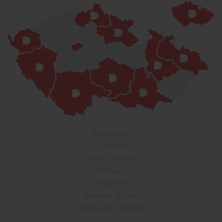
Soukromí
O Drbně
Etický kodex
Kontakt
Inzerce
Práce v Drbně
Nastavení cookies