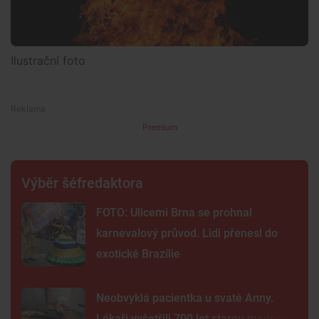
Ilustrační foto
Premium
Výběr šéfredaktora
FOTO: Ulicemi Brna se prohnal
karnevalový průvod. Lidi přenesl do
exotické Brazílie
Neobvyklá pacientka u svaté Anny.
Lékaři vyšetřili 700 let starou madonu