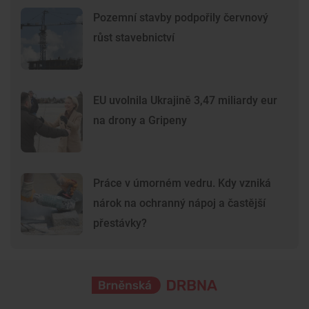
Pozemní stavby podpořily červnový
růst stavebnictví
EU uvolnila Ukrajině 3,47 miliardy eur
na drony a Gripeny
Práce v úmorném vedru. Kdy vzniká
nárok na ochranný nápoj a častější
přestávky?