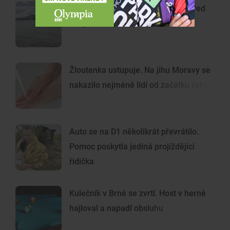
Pozor na sinice. Hygienici varují před
koupáním v části Nových Mlýnů
Žloutenka ustupuje. Na jihu Moravy se
nakazilo nejméně lidí od začátku roku
Auto se na D1 několikrát převrátilo.
Pomoc poskytla jediná projíždějící
řidička
Kulečník v Brně se zvrtl. Host v herně
hajloval a napadl obsluhu