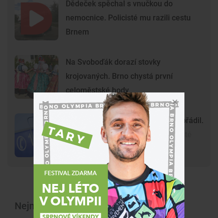
Dědeček spěchal s vnučkou do
nemocnice. Policisté mu razili cestu
Brnem
Na Svoboďák dorazí stovky
krojovaných. Brno chystá první
celoměstské hody
Gang nezletilých ve Vyškově už dořádil.
Nedávný útok prošetřují kriminalisté
Nejnovější články