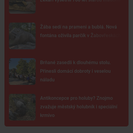
Žába sedí na prameni a bublá. Nová
fontána oživila parčík v Žabovřeskách
Brňané zasedli k dlouhému stolu.
Přinesli domácí dobroty i veselou
náladu
Antikoncepce pro holuby? Znojmo
zvažuje městský holubník i speciální
krmivo