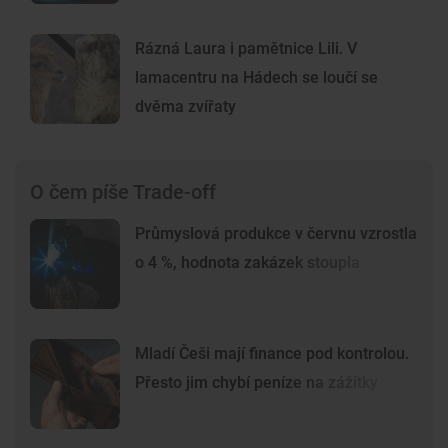
Rázná Laura i pamětnice Lili. V
lamacentru na Hádech se loučí se
dvěma zvířaty
O čem píše Trade-off
Průmyslová produkce v červnu vzrostla
o 4 %, hodnota zakázek stoupla
Mladí Češi mají finance pod kontrolou.
Přesto jim chybí peníze na zážitky