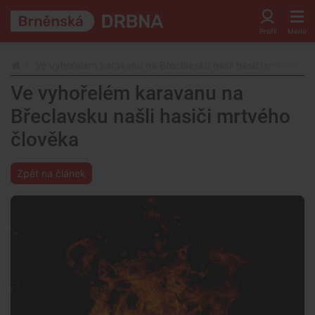
Ve vyhořelém karavanu na Břeclavsku našli hasiči mrtvého č
Ve vyhořelém karavanu na
Břeclavsku našli hasiči mrtvého
člověka
Zpět na článek