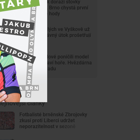
Na Svoboďák dorazí stovky
krojovaných. Brno chystá první
celoměstské hody
Gang nezletilých ve Vyškově už
dořádil. Nedávný útok prošetřují
kriminalisté
Mladí vandalové poničili model
Marsu na Kraví hoře. Hvězdárna
zařídila náhradu
ejnovější články
Fotbalisté brněnské Zbrojovky
zkusí proti Liberci udržet
neporazitelnost v sezoně