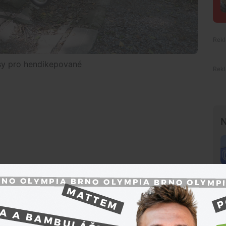
asy pro hendikepované
N