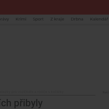
rávy
Krimi
Sport
Z kraje
Drbna
Kalendář 
stezky pro vozíčkáře a rodiče s kočárky
ch přibyly