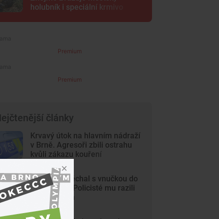
holubník i speciální krmivo
Premium
Premium
ejčtenější články
Krvavý útok na hlavním nádraží
v Brně. Agresoři zbili ostrahu
kvůli zákazu kouření
Dědeček spěchal s vnučkou do
nemocnice. Policisté mu razili
cestu Brnem