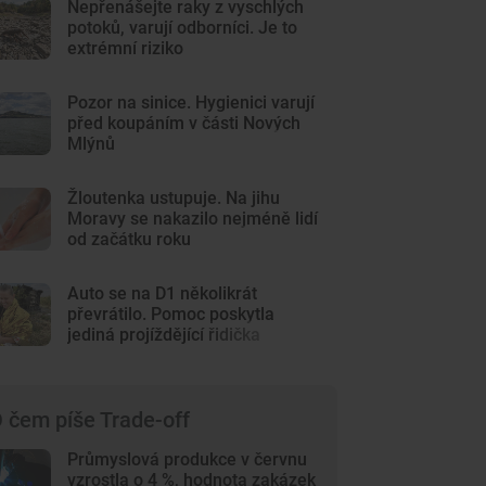
Nepřenášejte raky z vyschlých
potoků, varují odborníci. Je to
extrémní riziko
Pozor na sinice. Hygienici varují
před koupáním v části Nových
Mlýnů
Žloutenka ustupuje. Na jihu
Moravy se nakazilo nejméně lidí
od začátku roku
Auto se na D1 několikrát
převrátilo. Pomoc poskytla
jediná projíždějící řidička
 čem píše Trade-off
Průmyslová produkce v červnu
vzrostla o 4 %, hodnota zakázek