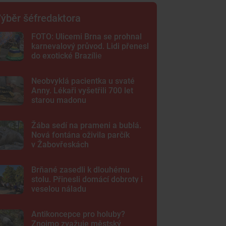
ýběr šéfredaktora
FOTO: Ulicemi Brna se prohnal
karnevalový průvod. Lidi přenesl
do exotické Brazílie
Neobvyklá pacientka u svaté
Anny. Lékaři vyšetřili 700 let
starou madonu
Žába sedí na prameni a bublá.
Nová fontána oživila parčík
v Žabovřeskách
Brňané zasedli k dlouhému
stolu. Přinesli domácí dobroty i
veselou náladu
Antikoncepce pro holuby?
Znojmo zvažuje městský