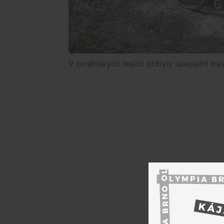
V brněnských lesích přibyly speciální tr