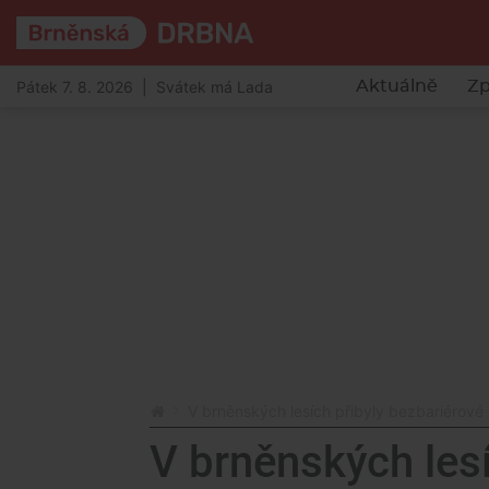
Pátek 7. 8. 2026 | Svátek má Lada
Aktuálně
Zp
V brněnských lesích přibyly bezbariérové 
V brněnských lesí