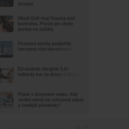
stoupla
Mladí Češi mají finance pod
kontrolou. Přesto jim chybí
peníze na zážitky
Pozemní stavby podpořily
červnový růst stavebnictví
EU uvolnila Ukrajině 3,47
miliardy eur na drony a Gripeny
Práce v úmorném vedru. Kdy
vzniká nárok na ochranný nápoj
a častější přestávky?