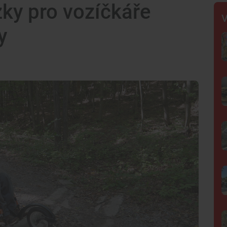
zky pro vozíčkáře
V
y