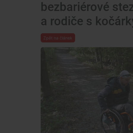
bezbariérové ste
a rodiče s kočárk
Zpět na článek