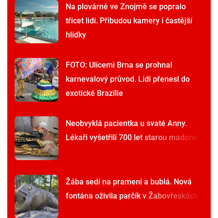
Na plovárně ve Znojmě se popralo
třicet lidí. Přibudou kamery i častější
hlídky
FOTO: Ulicemi Brna se prohnal
karnevalový průvod. Lidi přenesl do
exotické Brazílie
Neobvyklá pacientka u svaté Anny.
Lékaři vyšetřili 700 let starou madonu
Žába sedí na prameni a bublá. Nová
fontána oživila parčík v Žabovřeskách