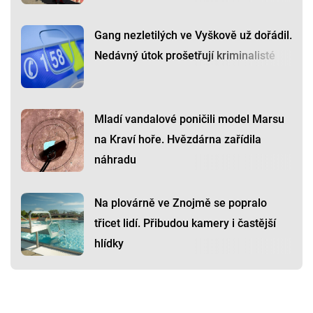
Gang nezletilých ve Vyškově už dořádil.
Nedávný útok prošetřují kriminalisté
Mladí vandalové poničili model Marsu
na Kraví hoře. Hvězdárna zařídila
náhradu
Na plovárně ve Znojmě se popralo
třicet lidí. Přibudou kamery i častější
hlídky