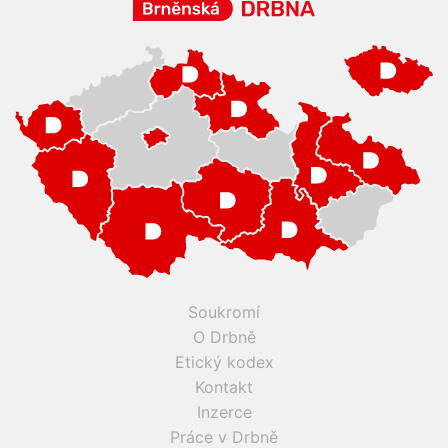
Soukromí
O Drbně
Etický kodex
Kontakt
Inzerce
Práce v Drbně