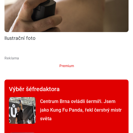
Ilustrační foto
Premium
Výběr šéfredaktora
Centrum Brna ovládli šermíři. Jsem
jako Kung Fu Panda, řekl čerstvý mistr
světa