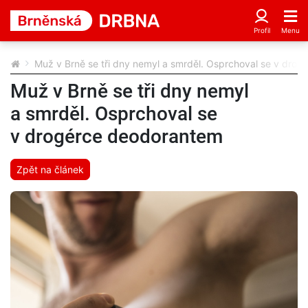
Muž v Brně se tři dny nemyl a smrděl. Osprchoval se v dro
Muž v Brně se tři dny nemyl
a smrděl. Osprchoval se
v drogérce deodorantem
Zpět na článek