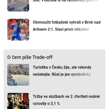
tisíc. Policisté si na recidivistu počíhali
Olomoučtí fotbalisté vyhráli v Brně nad
Artisem 2:1. Slaví první vítězství
O čem píše Trade-off
Turistika v Česku žije, ale rekordy
nečekejte. Růst je jen symbolický
Tržby ve službách ve 2. čtvrtletí reálně
vzrostly o 3,1 %