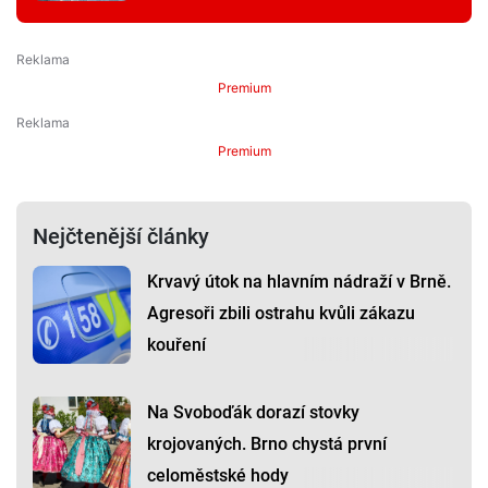
Premium
Premium
Nejčtenější články
Krvavý útok na hlavním nádraží v Brně.
Agresoři zbili ostrahu kvůli zákazu
kouření
Na Svoboďák dorazí stovky
krojovaných. Brno chystá první
celoměstské hody