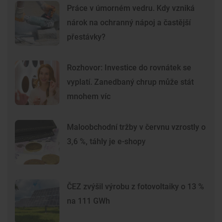
Práce v úmorném vedru. Kdy vzniká
nárok na ochranný nápoj a častější
přestávky?
Rozhovor: Investice do rovnátek se
vyplatí. Zanedbaný chrup může stát
mnohem víc
Maloobchodní tržby v červnu vzrostly o
3,6 %, táhly je e-shopy
ČEZ zvýšil výrobu z fotovoltaiky o 13 %
na 111 GWh