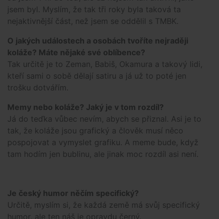
jsem byl. Myslím, že tak tři roky byla taková ta
nejaktivnější část, než jsem se oddělil s TMBK.
O jakých událostech a osobách tvoříte nejraději
koláže? Máte nějaké své oblíbence?
Tak určitě je to Zeman, Babiš, Okamura a takový lidi,
kteří sami o sobě dělají satiru a já už to poté jen
trošku dotvářím.
Memy nebo koláže? Jaký je v tom rozdíl?
Já do teďka vůbec nevím, abych se přiznal. Asi je to
tak, že koláže jsou grafický a člověk musí něco
pospojovat a vymyslet grafiku. A meme bude, když
tam hodím jen bublinu, ale jinak moc rozdíl asi není.
Je český humor něčím specifický?
Určitě, myslím si, že každá země má svůj specifický
humor, ale ten náš je opravdu černý.