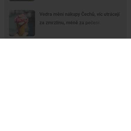
Vedra mění nákupy Čechů, víc utrácejí
za zmrzlinu, méně za pečení
Premium
Premium
Další články
Další komerční články