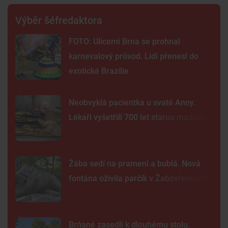
Výběr šéfredaktora
FOTO: Ulicemi Brna se prohnal
karnevalový průvod. Lidi přenesl do
exotické Brazílie
Neobvyklá pacientka u svaté Anny.
Lékaři vyšetřili 700 let starou madonu
Žába sedí na prameni a bublá. Nová
fontána oživila parčík v Žabovřeskách
Brňané zasedli k dlouhému stolu.