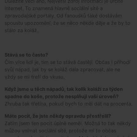
Důležité věci ano. Největší zdroj informací je určitě
internet. To znamená hlavně sociální sítě a
zpravodajské portály. Od fanoušků také dostávám
spoustu upozornění, že se něco někde děje a že by to
stálo za koláž.
Stává se to často?
Čím více lidí je, tím se to stává častěji. Občas i přihodí
svůj nápad, jak by se koláž dala zpracovat, ale ne
vždy se mi trefí do vkusu.
Když jsme u těch nápadů, tak kolik koláží za týden
spadne do koše, protože nesplňují vaší úroveň?
Zhruba tak třetina, pokud bych to měl dát na procenta.
Máte pocit, že jste někdy opravdu přestřelil?
Zatím jsem ten pocit úplně neměl. Možná to tak někdy
můžou vnímat sociální sítě, protože mi to občas