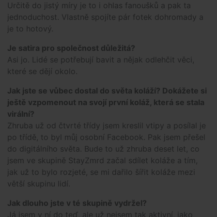
Určitě do jistý míry je to i ohlas fanoušků a pak ta
jednoduchost. Vlastně spojíte pár fotek dohromady a
je to hotový.
Je satira pro společnost důležitá?
Asi jo. Lidé se potřebují bavit a nějak odlehčit věci,
které se dějí okolo.
Jak jste se vůbec dostal do světa koláží? Dokážete si
ještě vzpomenout na svojí první koláž, která se stala
virální?
Zhruba už od čtvrté třídy jsem kreslil vtipy a posílal je
po třídě, to byl můj osobní Facebook. Pak jsem přešel
do digitálního světa. Bude to už zhruba deset let, co
jsem ve skupině StayZmrd začal sdílet koláže a tím,
jak už to bylo rozjeté, se mi dařilo šířit koláže mezi
větší skupinu lidí.
Jak dlouho jste v té skupině vydržel?
Já jsem v ní do teď, ale už nejsem tak aktivní, jako