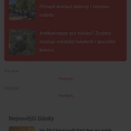
Přinesli domácí dobroty i veselou
náladu
Antikoncepce pro holuby? Znojmo
zvažuje městský holubník i speciální
krmivo
Premium
Premium
Nejnovější články
Ve Strážnici padl třetí den po sobě