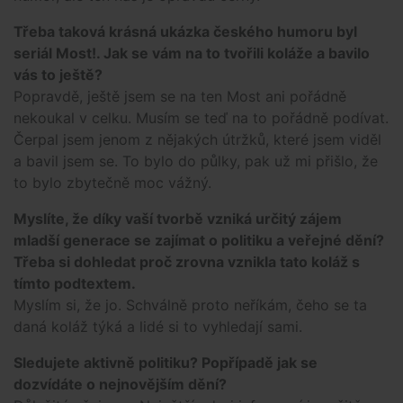
Třeba taková krásná ukázka českého humoru byl
seriál Most!. Jak se vám na to tvořili koláže a bavilo
vás to ještě?
Popravdě, ještě jsem se na ten Most ani pořádně
nekoukal v celku. Musím se teď na to pořádně podívat.
Čerpal jsem jenom z nějakých útržků, které jsem viděl
a bavil jsem se. To bylo do půlky, pak už mi přišlo, že
to bylo zbytečně moc vážný.
Myslíte, že díky vaší tvorbě vzniká určitý zájem
mladší generace se zajímat o politiku a veřejné dění?
Třeba si dohledat proč zrovna vznikla tato koláž s
tímto podtextem.
Myslím si, že jo. Schválně proto neříkám, čeho se ta
daná koláž týká a lidé si to vyhledají sami.
Sledujete aktivně politiku? Popřípadě jak se
dozvídáte o nejnovějším dění?