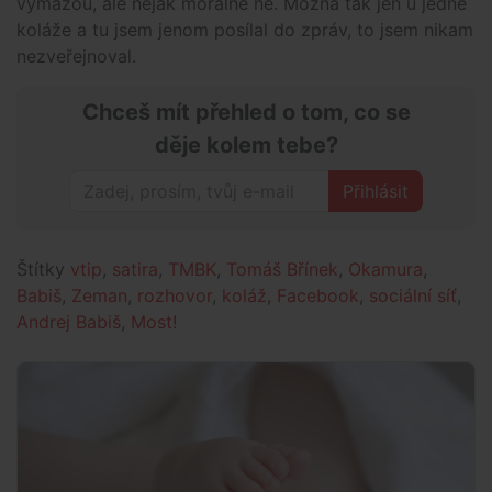
vymažou, ale nějak morálně ne. Možná tak jen u jedné
koláže a tu jsem jenom posílal do zpráv, to jsem nikam
nezveřejnoval.
Chceš mít přehled o tom, co se
děje kolem tebe?
Přihlásit
Štítky
vtip
,
satira
,
TMBK
,
Tomáš Břínek
,
Okamura
,
Babiš
,
Zeman
,
rozhovor
,
koláž
,
Facebook
,
sociální síť
,
Andrej Babiš
,
Most!