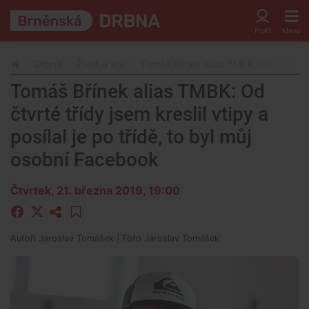
Drbna
Život a styl
Tomáš Břínek alias TMBK: Od čtvrté tří
Tomáš Břínek alias TMBK: Od
čtvrté třídy jsem kreslil vtipy a
posílal je po třídě, to byl můj
osobní Facebook
Čtvrtek, 21. března 2019, 19:00
Autoři
Jaroslav Tomášek
| Foto
Jaroslav Tomášek