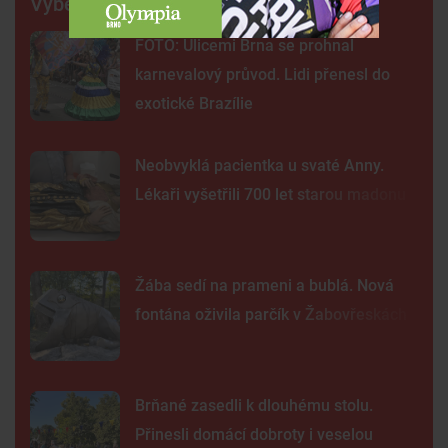
Výběr šéfredaktora
FOTO: Ulicemi Brna se prohnal
karnevalový průvod. Lidi přenesl do
exotické Brazílie
Neobvyklá pacientka u svaté Anny.
Lékaři vyšetřili 700 let starou madonu
Žába sedí na prameni a bublá. Nová
fontána oživila parčík v Žabovřeskách
Brňané zasedli k dlouhému stolu.
Přinesli domácí dobroty i veselou