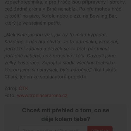
vzduchotechnika, a pro hráče jsou připraveny i sprchy,
což žádná aréna v Brně nenabízí. Po hře mohou hráči
„skočit“ na pivo, Kofolu nebo pizzu na Bowling Bar,
který je ve stejném patře.
„Měli jsme jasnou vizi, jak by to mělo vypadat.
Každého z nás hra chytla. Je to adrenalin, vzrušení,
perfektní zábava a člověk se za těch pár minut
pořádně naběhá, což prospívá i tělu. Odvedli jsme
velký kus práce. Zapojit a sladit všechnu techniku,
kterou jsme si namysleli, bylo náročné,“
říká Lukáš
Churý, jeden ze spoluautorů projektu.
Zdroj:
ČTK
Foto:
www.tronlaserarena.cz
Chceš mít přehled o tom, co se
děje kolem tebe?