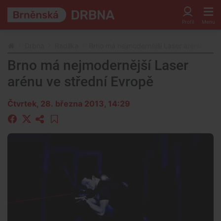
Drbna
Radilka
Brno má nejmodernější Laser arénu ve st
Brno má nejmodernější Laser
arénu ve střední Evropě
Čtvrtek, 28. března 2013, 14:29