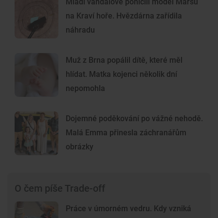
Mladí vandalové poničili model Marsu
na Kraví hoře. Hvězdárna zařídila
náhradu
Muž z Brna popálil dítě, které měl
hlídat. Matka kojenci několik dní
nepomohla
Dojemné poděkování po vážné nehodě.
Malá Emma přinesla záchranářům
obrázky
O čem píše Trade-off
Práce v úmorném vedru. Kdy vzniká