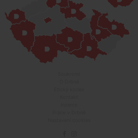
Soukromí
O Drbně
Etický kodex
Kontakt
Inzerce
Práce v Drbně
Nastavení cookies