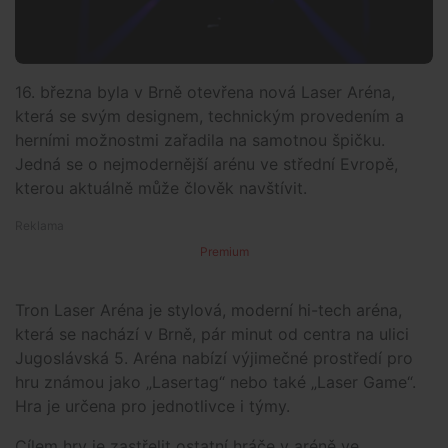
16. března byla v Brně otevřena nová Laser Aréna,
která se svým designem, technickým provedením a
herními možnostmi zařadila na samotnou špičku.
Jedná se o nejmodernější arénu ve střední Evropě,
kterou aktuálně může člověk navštívit.
Premium
Tron Laser Aréna je stylová, moderní hi-tech aréna,
která se nachází v Brně, pár minut od centra na ulici
Jugoslávská 5. Aréna nabízí výjimečné prostředí pro
hru známou jako „Lasertag“ nebo také „Laser Game“.
Hra je určena pro jednotlivce i týmy.
Cílem hry je zastřelit ostatní hráče v aréně ve