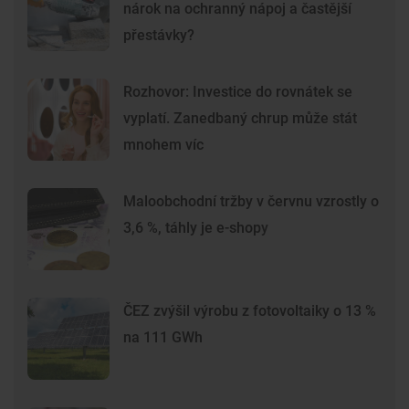
nárok na ochranný nápoj a častější
přestávky?
Rozhovor: Investice do rovnátek se
vyplatí. Zanedbaný chrup může stát
mnohem víc
Maloobchodní tržby v červnu vzrostly o
3,6 %, táhly je e-shopy
ČEZ zvýšil výrobu z fotovoltaiky o 13 %
na 111 GWh