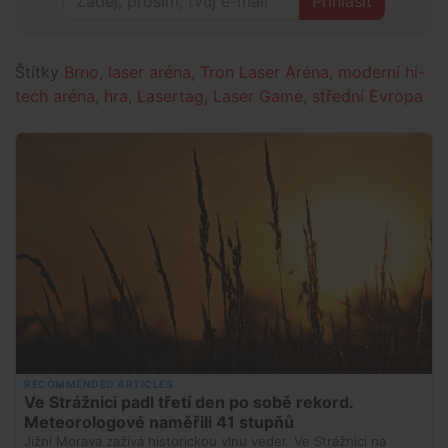
Přihlásit
Štítky
Brno
,
laser aréna
,
Tron Laser Aréna
,
moderní hi-
tech aréna
,
hra
,
Lasertag
,
Laser Game
,
střední Evropa