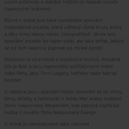
uvolní průchody a slabším hráčům je naopak uzavře
(laserovými bránami).
Různě v aréně jsou také rozmístěna speciální
tlustostěnná zrcadla, která odhalují různé kouty arény
a díky tomu nesou název „holografická“. Skrze tato
speciální zrcadla lze nejen vidět, ale také střílet, jelikož
se od nich laserový paprsek ze zbraní odráží.
Nabízeno je více módů a hudebních motivů. Aktuálně
jich je šest a jsou inspirovány počítačovými hrami
nebo filmy, jako Tron: Legacy, Vetřelec nebo Mortal
Kombat.
V nabídce jsou i speciální módy: ponoření se do vřavy
bitvy, střelby a helikoptér v módu War anebo hudební
motiv inspirovaný Westernem, kde zaznívá například
hudba z nového filmu Nespoutaný Django.
V Aréně je nainstalovaná také výkonná