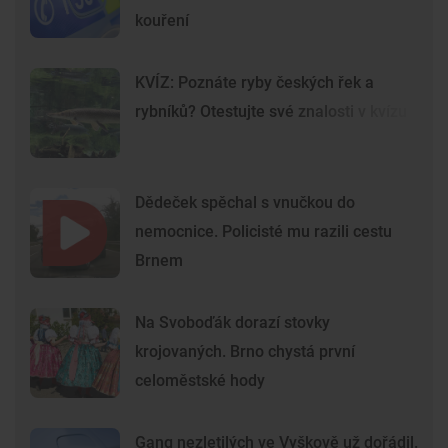
kouření
KVÍZ: Poznáte ryby českých řek a
rybníků? Otestujte své znalosti v kvízu
Dědeček spěchal s vnučkou do
nemocnice. Policisté mu razili cestu
Brnem
Na Svoboďák dorazí stovky
krojovaných. Brno chystá první
celoměstské hody
Gang nezletilých ve Vyškově už dořádil.