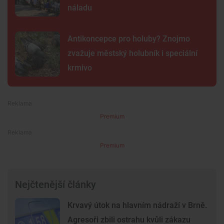
náladu
Antikoncepce pro holuby? Znojmo
zvažuje městský holubník i speciální
krmivo
Premium
Premium
Nejčtenější články
Krvavý útok na hlavním nádraží v Brně.
Agresoři zbili ostrahu kvůli zákazu