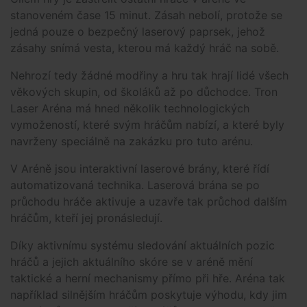
stanoveném čase 15 minut. Zásah nebolí, protože se
jedná pouze o bezpečný laserový paprsek, jehož
zásahy snímá vesta, kterou má každý hráč na sobě.
Nehrozí tedy žádné modřiny a hru tak hrají lidé všech
věkových skupin, od školáků až po důchodce. Tron
Laser Aréna má hned několik technologických
vymožeností, které svým hráčům nabízí, a které byly
navrženy speciálně na zakázku pro tuto arénu.
V Aréně jsou interaktivní laserové brány, které řídí
automatizovaná technika. Laserová brána se po
průchodu hráče aktivuje a uzavře tak průchod dalším
hráčům, kteří jej pronásledují.
Díky aktivnímu systému sledování aktuálních pozic
hráčů a jejich aktuálního skóre se v aréně mění
taktické a herní mechanismy přímo při hře. Aréna tak
například silnějším hráčům poskytuje výhodu, kdy jim