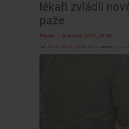
lékaři zvládli nov
paže
Středa, 1. července 2026, 20:00
Autoři
Eliška Strašilová
| Foto
Fakultní nemocnice u