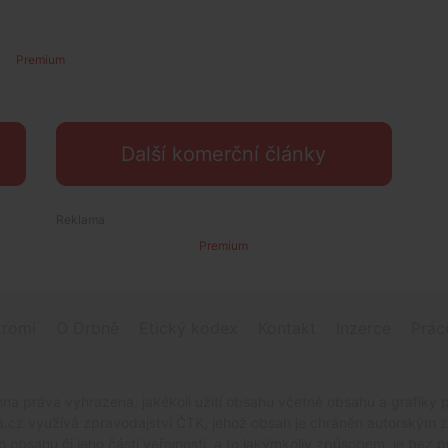
Premium
Další komerční články
Premium
romí
O Drbně
Etický kodex
Kontakt
Inzerce
Prác
na práva vyhrazena, jakékoli užití obsahu včetné obsahu a grafiky 
.cz využívá zpravodajství ČTK, jehož obsah je chráněn autorským zák
o obsahu či jeho částí veřejnosti, a to jakýmkoliv způsobem, je be