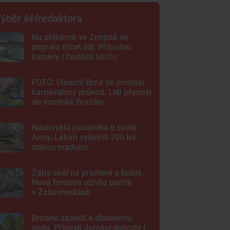
ýběr šéfredaktora
Na plovárně ve Znojmě se
popralo třicet lidí. Přibudou
kamery i častější hlídky
FOTO: Ulicemi Brna se prohnal
karnevalový průvod. Lidi přenesl
do exotické Brazílie
Neobvyklá pacientka u svaté
Anny. Lékaři vyšetřili 700 let
starou madonu
Žába sedí na prameni a bublá.
Nová fontána oživila parčík
v Žabovřeskách
Brňané zasedli k dlouhému
stolu. Přinesli domácí dobroty i