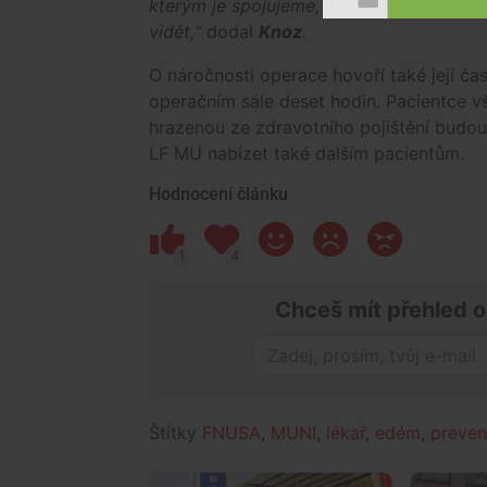
kterým je spojujeme, není pouhým okem 
vidět,“
dodal
Knoz
.
O náročnosti operace hovoří také její ča
operačním sále deset hodin. Pacientce vš
hrazenou ze zdravotního pojištění budou 
LF MU nabízet také dalším pacientům.
Hodnocení článku
1
4
Chceš mít přehled o
Štítky
FNUSA
,
MUNI
,
lékař
,
edém
,
preve