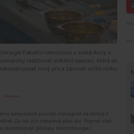
é chirurgie Fakultní nemocnice u svaté Anny v
iverzity realizovali unikátní operaci, která se
ekonstruovali nový prs a zároveň snížili riziko
N
Premium
dému samostatně provádí chirurgové na klinice v
ěžně. Za rok jich odoperují přes sto. Poprvé však
 a zkombinovali přístupy mikrochirurgie i