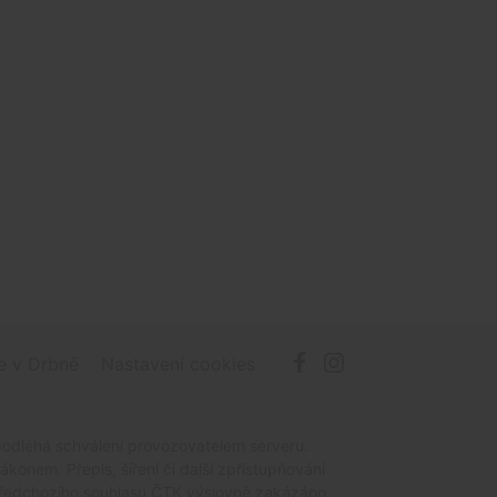
e v Drbně
Nastavení cookies
podléhá schválení provozovatelem serveru.
onem. Přepis, šíření či další zpřístupňování
z předchozího souhlasu ČTK výslovně zakázáno.