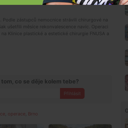
ani
s. Podle zástupců nemocnice strávili chirurgové na
ak ušetřili měsíce rekonvalescence navíc. Operaci
na Klinice plastické a estetické chirurgie FNUSA a
 tom, co se děje kolem tebe?
Přihlásit
O
nce
,
operace
,
Brno