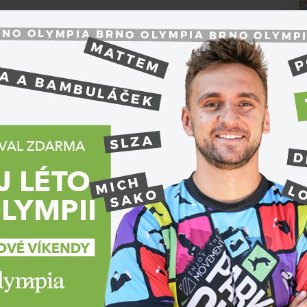
struují pomocí odběru tkáně z podbřišku pacientky.
kci prsu jeden odebírá tkáň z břicha, druhý
ovat,“
uvedl
Martin Knoz
, zástupce přednosty
í
Co je lymfedém
jí
Pacientkám s onkologickým
onemocněním prsu lékaři při léčbě
odstraňují prs a podpažní uzliny, aby se
přes ně rakovina nešířila lymfatickým
mo
systémem. Tím se naruší odtok lymfy
ékat
N
(mízy) z paže a mohou vzniknout
komplikace. Ve tkáních se hromadí látky,
které k sobě poutají vodu, čímž vzniká
í
extrémně bolestivý otok a hrozí ztráta
kno,
hybnosti ruky.