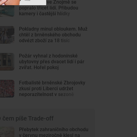
Na plovárně ve Znojmě se
popralo třicet lidí. Přibudou
kamery i častější hlídky
Pokladny minul obloukem. Muž
chtěl z brněnského obchodu
odvézt zboží za 18 tisíc
Požár vyhnal z hodonínské
ubytovny přes dvacet lidí i pár
zvířat. Hořel pokoj
Fotbalisté brněnské Zbrojovky
zkusí proti Liberci udržet
neporazitelnost v sezoně
 čem píše Trade-off
Přebytek zahraničního obchodu
v červnu meziročně klesl na