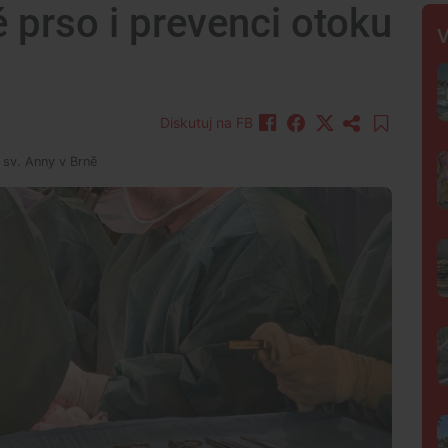
é prso i prevenci otoku
V
Diskutuj na FB
 sv. Anny v Brně