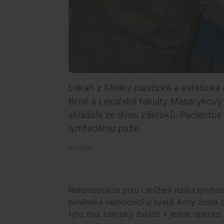
Lékaři z Kliniky plastické a estetick
Brně a Lékařské fakulty Masarykovy un
skládala ze dvou zákroků. Pacientce r
lymfedému paže.
Rekonstrukce prsu i snížení rizika lymfe
brněnské nemocnici u svaté Anny zcela b
tyto dva zákroky zvládli v jedné operaci