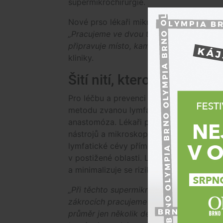
supermikrochirurgie.
Nové prso lékaři mikrochirurgicky rekon
„Pracujeme ve dvou týmech, při rekonstru
připravuje místo, kam se bude tkáň umísť
kliniky.
Šití nití, kterou oko nevid
Pro léčbu a prevenci otoků lékaři používa
metodu zvanou lymfatikovenózní
anastomóza. Lékaři pomocí speciálních
nástrojů a mikroskopů napojí jemné
lymfatické cévy přímo na malé žilky pří
v postižené oblasti. Lymfa tak může odt
a minimalizuje se riziko tvorby otoků.
„Při těchto supermikrochirurgických
zákrocích pracujeme s cévami, které maj
průměr jen několik desetin milimetru. Vlá