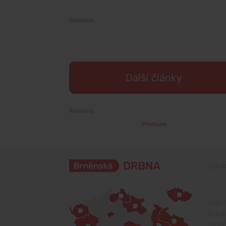
Další články
Premium
Souk
Všech
Drbna
tohot