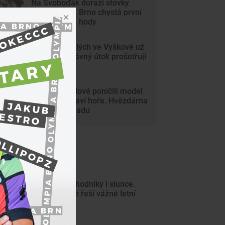
Na Svoboďák dorazí stovky
krojovaných. Brno chystá první
celoměstské hody
Gang nezletilých ve Vyškově už
dořádil. Nedávný útok prošetřují
kriminalisté
Mladí vandalové poničili model
Marsu na Kraví hoře. Hvězdárna
zařídila náhradu
ejnovější články
Rozpálené chodníky i slunce.
Lékaři v Brně řeší vážné letní
popáleniny