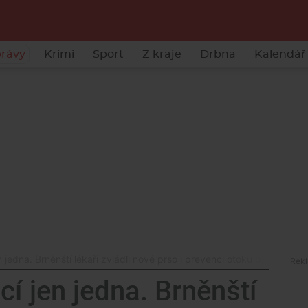
rávy
Krimi
Sport
Z kraje
Drbna
Kalendář 
 jedna. Brněnští lékaři zvládli nové prso i prevenci otoku paže
í jen jedna. Brněnští