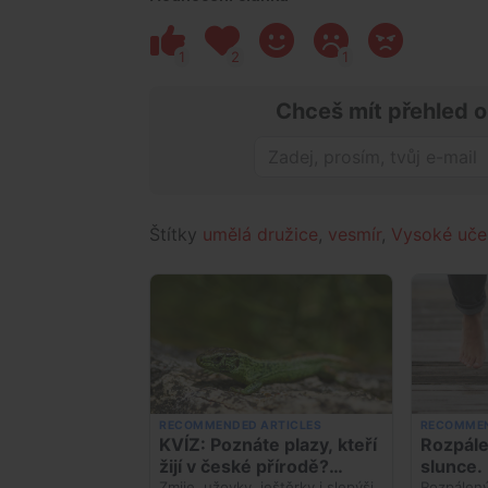
1
2
1
Chceš mít přehled o
Štítky
umělá družice
,
vesmír
,
Vysoké učen