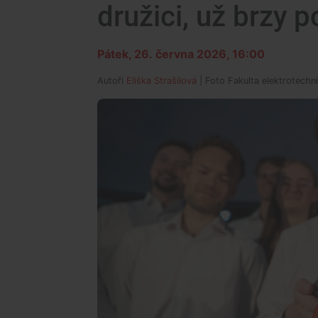
družici, už brzy 
Pátek, 26. června 2026, 16:00
Autoři
Eliška Strašilová
| Foto
Fakulta elektrotechn