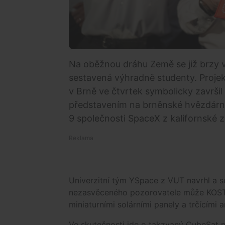
Na oběžnou dráhu Země se již brzy 
sestavená výhradně studenty. Proje
v Brně ve čtvrtek symbolicky završil
představením na brněnské hvězdárně
9 společnosti SpaceX z kalifornské
Univerzitní tým YSpace z VUT navrhl a se
nezasvěceného pozorovatele může KOST
miniaturními solárními panely a trčícími 
Ve skutečnosti jde o takzvaný CubeSat ne