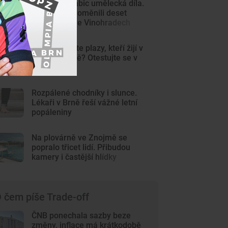
Z šedých krabic umělecká díla.
Výtvarníci proměnili deset
trafostanic ve Vinohradech
KVÍZ: Poznáte plazy, kteří žijí v
české přírodě? Otestujte se v
kvízu
Rozpálené chodníky i slunce.
Lékaři v Brně řeší vážné letní
popáleniny
Na plovárně ve Znojmě se
popralo třicet lidí. Přibudou
kamery i častější hlídky
 čem píše Trade-off
ČNB ponechala sazby beze
změny, inflace má krátkodobě