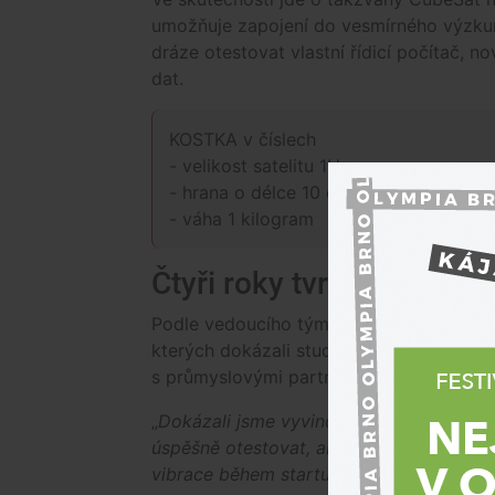
umožňuje zapojení do vesmírného výzku
dráze otestovat vlastní řídicí počítač,
dat.
KOSTKA v číslech
- velikost satelitu 1U
- hrana o délce 10 cm
- váha 1 kilogram
Čtyři roky tvrdé práce
Podle vedoucího týmu YSpace
Šimona
S
kterých dokázali studenti zvládnout vše 
s průmyslovými partnery.
„
Dokázali jsme vyvinout a vyrobit větši
úspěšně otestovat, aby byla připravena 
vibrace během startu raketového nosiče