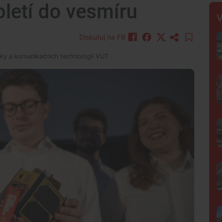
poletí do vesmíru
V
Diskutuj na FB
iky a komunikačních technologií VUT