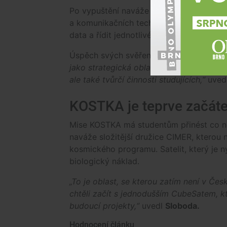
Po vypuštění naváže KOSTKA spojení se s
a komunikačních technologií VUT, odtud b
data a řídit jednotlivé experimenty.
Úspěch svých svěřenců oceňuje i vedení 
jako strategická oblast VUT nedílnou so
ale také tvůrčí činnosti studujících,“
uvedl
KOSTKA je teprve začát
Mise KOSTKA má studentům přinést co ne
naváže složitější družice CIMER, kterou 
kosmického programu. Satelit, který je ny
biologický náklad.
„To je oblast, se kterou zatím není v Če
chtěli začít s jednodušším CubeSatem, k
budoucí projekty,“
uvedl
Sloboda.
Hodnocení článku