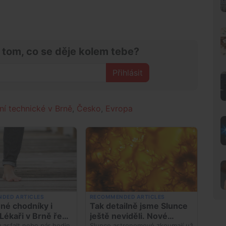
 tom, co se děje kolem tebe?
Přihlásit
í technické v Brně
,
Česko
,
Evropa