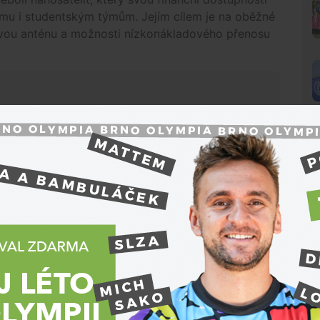
mu i studentským týmům. Jejím cílem je na oběžné
 novou anténu a možnosti nízkonákladového přenosu
lobody
zabral celý proces čtyři roky, během
od konceptu po zajištění startu a komunikaci
N
nu komponent a na závěr zkompletovanou družici
nejen na vesmírné podmínky, ale především na silné
,"
popsal Sloboda
.