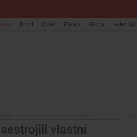
rávy
Krimi
Sport
Z kraje
Drbna
Kalendář 
trojili vlastní družici, už brzy poletí do vesmíru
sestrojili vlastní