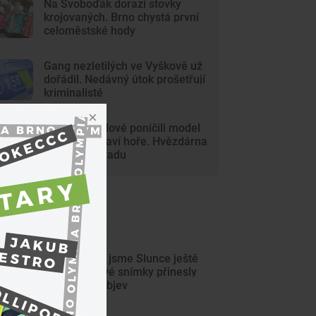
Na Svoboďák dorazí stovky
krojovaných. Brno chystá první
celoměstské hody
Gang nezletilých ve Vyškově už
dořádil. Nedávný útok prošetřují
kriminalisté
Mladí vandalové poničili model
Marsu na Kraví hoře. Hvězdárna
zařídila náhradu
ejnovější články
Tak detailně jsme Slunce ještě
neviděli. Nové snímky přinesly
průlomový objev