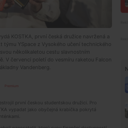
vydá KOSTKA, první česká družice navržená a
kt týmu YSpace z Vysokého učení technického
 svou několikaletou cestu slavnostním
. V červenci poletí do vesmíru raketou Falcon
 základny Vandenberg.
N
Premium
strojil první českou studentskou družici. Pro
KA vypadat jako obyčejná krabička pokrytá
anténkami.
boli nanosatelit, který svou finanční dostupností