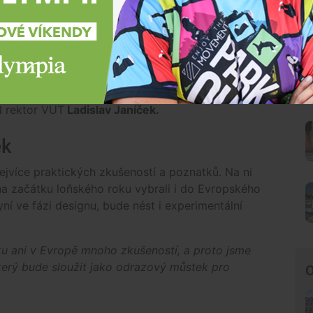
tanicí na střeše Fakulty elektrotechniky
udou studenti moci sledovat její stav, přijímat
univerzity.
„Jsem rád, že vesmírné technologie jsou
učástí práce nejen našich akademiků a výzkumníků,
 rektor VUT
Ladislav Janíček.
ek
jvíce praktických zkušeností a poznatků. Na ni
na začátku loňského roku vybrali i do Evropského
ní ve fázi designu, bude nést i experimentální
sku ani v Evropě mnoho zkušeností, a proto jsme
terý bude sloužit jako odrazový můstek pro
O