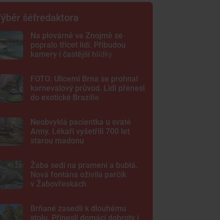
ýběr šéfredaktora
Na plovárně ve Znojmě se
popralo třicet lidí. Přibudou
kamery i častější hlídky
FOTO: Ulicemi Brna se prohnal
karnevalový průvod. Lidi přenesl
do exotické Brazílie
Neobvyklá pacientka u svaté
Anny. Lékaři vyšetřili 700 let
starou madonu
Žába sedí na prameni a bublá.
Nová fontána oživila parčík
v Žabovřeskách
Brňané zasedli k dlouhému
stolu. Přinesli domácí dobroty i