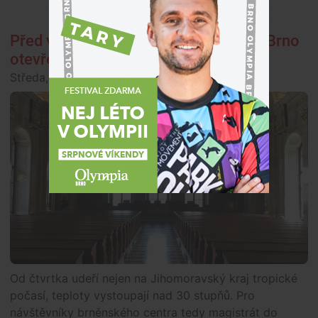
Před vedrem se schováte na radnici. Brno
otevře veřejnosti historické sály
Středa, 29. července 2026, 14:00
Společnost
Od čtvrtka udeří nejen na Jihomoravský kraj tropické
počasí, teploty vystoupají nad 30 stupňů. Pro
návštěvníky brněnského centra tedy magistrát do