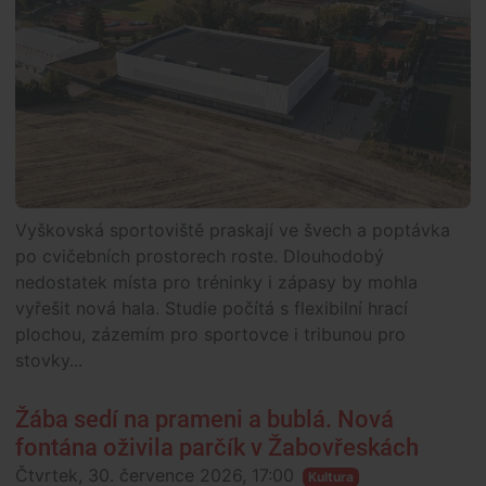
Vyškovská sportoviště praskají ve švech a poptávka
po cvičebních prostorech roste. Dlouhodobý
nedostatek místa pro tréninky i zápasy by mohla
vyřešit nová hala. Studie počítá s flexibilní hrací
plochou, zázemím pro sportovce i tribunou pro
stovky...
Žába sedí na prameni a bublá. Nová
fontána oživila parčík v Žabovřeskách
Čtvrtek, 30. července 2026, 17:00
Kultura