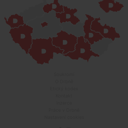
Soukromí
O Drbně
Etický kodex
Kontakt
Inzerce
Práce v Drbně
Nastavení cookies