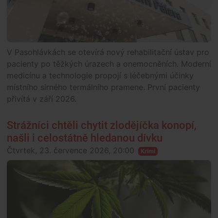
V Pasohlávkách se otevírá nový rehabilitační ústav pro
pacienty po těžkých úrazech a onemocněních. Moderní
medicínu a technologie propojí s léčebnými účinky
místního sirného termálního pramene. První pacienty
přivítá v září 2026.
Strážníci chtěli chytit zlodějíčka konopí,
našli i celostátně hledanou dívku
Čtvrtek, 23. července 2026, 20:00
Krimi