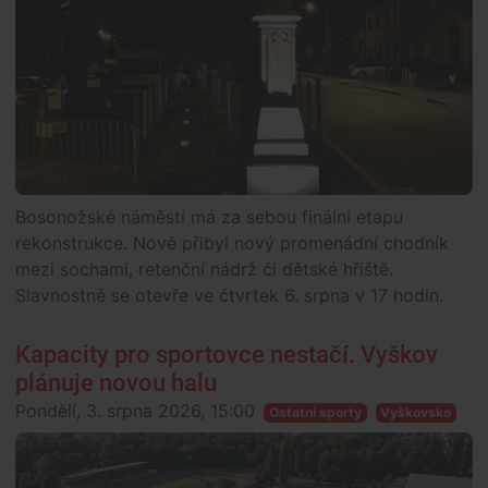
Bosonožské náměstí má za sebou finální etapu
rekonstrukce. Nově přibyl nový promenádní chodník
mezi sochami, retenční nádrž či dětské hřiště.
Slavnostně se otevře ve čtvrtek 6. srpna v 17 hodin.
Kapacity pro sportovce nestačí. Vyškov
plánuje novou halu
Pondělí, 3. srpna 2026, 15:00
Ostatní sporty
Vyškovsko