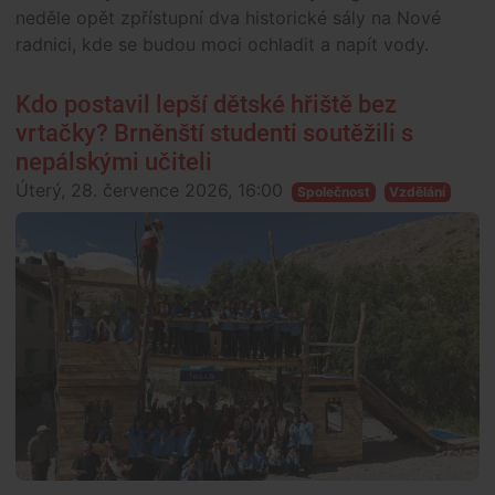
neděle opět zpřístupní dva historické sály na Nové
radnici, kde se budou moci ochladit a napít vody.
Kdo postavil lepší dětské hřiště bez
vrtačky? Brněnští studenti soutěžili s
nepálskými učiteli
Úterý, 28. července 2026, 16:00
Společnost
Vzdělání