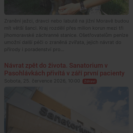
Zranění ježci, dravci nebo labutě na jižní Moravě budou
mít větší šanci. Kraj rozdělí přes milion korun mezi tři
jihomoravské záchranné stanice. Ošetřovatelům peníze
umožní další péči o zraněná zvířata, jejich návrat do
přírody i poradenství pro...
Návrat zpět do života. Sanatorium v
Pasohlávkách přivítá v září první pacienty
Sobota, 25. července 2026, 10:00
Zdraví