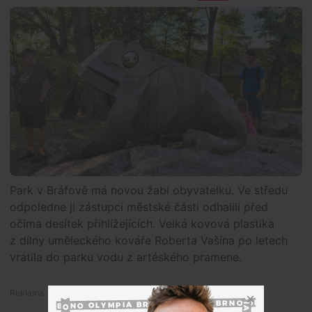
Park v Bráfově má novou žabí obyvatelku. Ve středu
odpoledne ji zástupci městské části odhalili před
očima desítek přihlížejících. Velká kovová plastika
z dílny uměleckého kováře Roberta Vašína po letech
vrátila do parku vodu z artéského pramene.
Premium