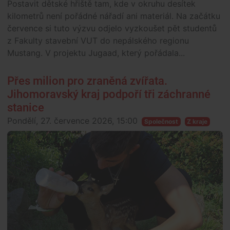
Postavit dětské hřiště tam, kde v okruhu desítek
kilometrů není pořádné nářadí ani materiál. Na začátku
července si tuto výzvu odjelo vyzkoušet pět studentů
z Fakulty stavební VUT do nepálského regionu
Mustang. V projektu Jugaad, který pořádala...
Přes milion pro zraněná zvířata.
Jihomoravský kraj podpoří tři záchranné
stanice
Pondělí, 27. července 2026, 15:00
Společnost
Z kraje