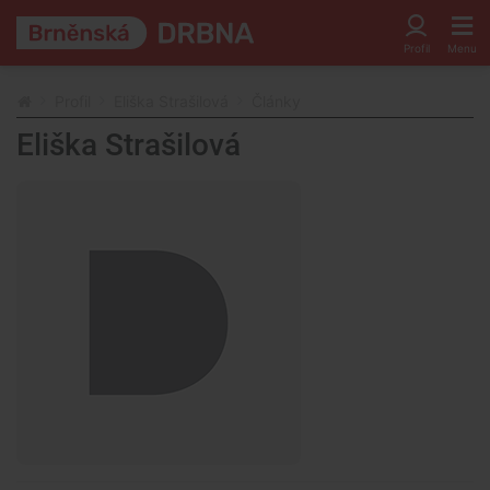
Profil
Eliška Strašilová
Články
Eliška Strašilová