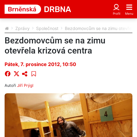
Zprávy
Společnost
Bezdomovcům se na zimu otevřela k
Bezdomovcům se na zimu
otevřela krizová centra
Pátek, 7. prosince 2012, 10:50
Autoři
Jiří Prýgl