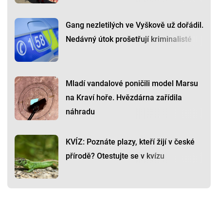
Gang nezletilých ve Vyškově už dořádil.
Nedávný útok prošetřují kriminalisté
Mladí vandalové poničili model Marsu
na Kraví hoře. Hvězdárna zařídila
náhradu
KVÍZ: Poznáte plazy, kteří žijí v české
přírodě? Otestujte se v kvízu