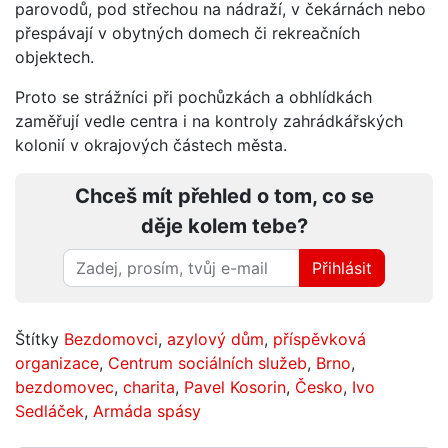
parovodů, pod střechou na nádraží, v čekárnách nebo
přespávají v obytných domech či rekreačních
objektech.
Proto se strážníci při pochůzkách a obhlídkách
zaměřují vedle centra i na kontroly zahrádkářských
kolonií v okrajových částech města.
Chceš mít přehled o tom, co se
děje kolem tebe?
Přihlásit
Štítky
Bezdomovci
,
azylový dům
,
příspěvková
organizace
,
Centrum sociálních služeb
,
Brno
,
bezdomovec
,
charita
,
Pavel Kosorin
,
Česko
,
Ivo
Sedláček
,
Armáda spásy