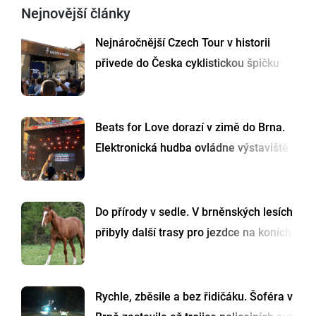
Nejnovější články
Nejnáročnější Czech Tour v historii
přivede do Česka cyklistickou špičku
Beats for Love dorazí v zimě do Brna.
Elektronická hudba ovládne výstaviště
Do přírody v sedle. V brněnských lesích
přibyly další trasy pro jezdce na koních
Rychle, zběsile a bez řidičáku. Šoféra v