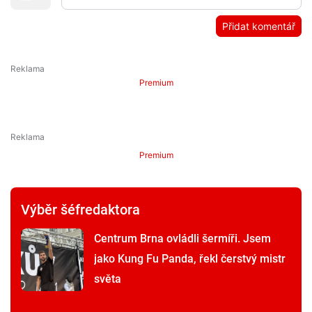
Přidat komentář
Premium
Premium
Výběr šéfredaktora
Centrum Brna ovládli šermíři. Jsem
jako Kung Fu Panda, řekl čerstvý mistr
světa