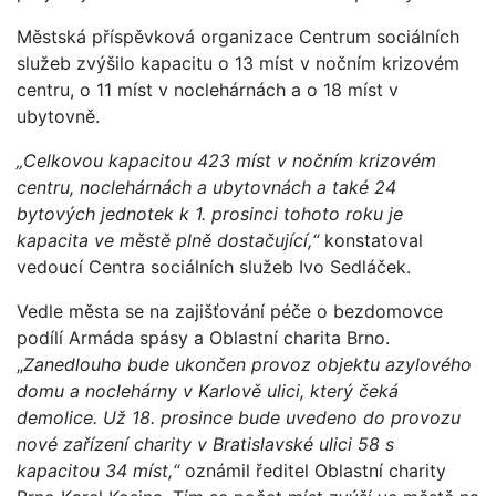
Městská příspěvková organizace Centrum sociálních
služeb zvýšilo kapacitu o 13 míst v nočním krizovém
centru, o 11 míst v noclehárnách a o 18 míst v
ubytovně.
„Celkovou kapacitou 423 míst v nočním krizovém
centru, noclehárnách a ubytovnách a také 24
bytových jednotek k 1. prosinci tohoto roku je
kapacita ve městě plně dostačující,“
konstatoval
vedoucí Centra sociálních služeb Ivo Sedláček.
Vedle města se na zajišťování péče o bezdomovce
podílí Armáda spásy a Oblastní charita Brno.
„
Zanedlouho bude ukončen provoz objektu azylového
domu a noclehárny v Karlově ulici, který čeká
demolice. Už 18. prosince bude uvedeno do provozu
nové zařízení charity v Bratislavské ulici 58 s
kapacitou 34 míst,“
oznámil ředitel Oblastní charity