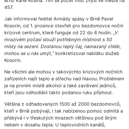
Brno Karel Kosina. Tím se počet míst zvýší ve městě na
457.
Jak informoval ředitel Armády spásy v Brně Pavel
Kosorin, od 1. prosince otevřeli pro bezdomovce noční
krizové centrum, které funguje od 22 do 6 hodin.
„V
mrazivém počasí slouží potřebným místnost s 50
místy na sezení. Dostanou teplý čaj, namazaný chléb,
mohou se u nás umýt,“
konkretizoval nabídku služeb
Kosorin.
Ne všichni ale mohou v takovýchto krizových nočních
zařízeních najít teplo a střechu nad hlavou. Problémem
je na prvním místě alkohol a také zavšivení jedinců,
kteří jsou odhodláni takto podanou ruku přijmout.
Většina z odhadovaných 1500 až 2000 bezdomovců,
kteří v Brně pobývají, i tak nabízenou pomoc odmítá a
přebývá i v třeskutých mrazech většinou pod širým
nebem v dosahu tepla. U teplovodních kanálů,