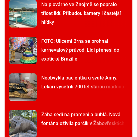
Na plovárně ve Znojmě se popralo
třicet lidí. Přibudou kamery i častější
hlídky
FOTO: Ulicemi Brna se prohnal
karnevalový průvod. Lidi přenesl do
exotické Brazílie
Neobvyklá pacientka u svaté Anny.
Lékaři vyšetřili 700 let starou madonu
Žába sedí na prameni a bublá. Nová
fontána oživila parčík v Žabovřeskách