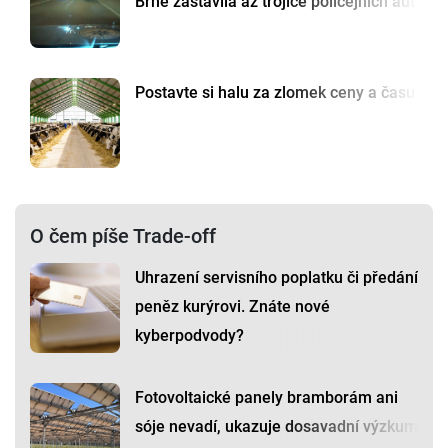
Brně zastavila až trojice policejních aut
Postavte si halu za zlomek ceny a času
O čem píše Trade-off
Uhrazení servisního poplatku či předání
peněz kurýrovi. Znáte nové
kyberpodvody?
Fotovoltaické panely bramborám ani
sóje nevadí, ukazuje dosavadní výzkum