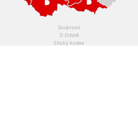
Soukromí
O Drbně
Etický kodex
Kontakt
Inzerce
Práce v Drbně
Nastavení cookies
Všechna práva vyhrazena, jakékoli užití obsahu včetné obsahu
a grafiky podléhá schválení provozovatelem serveru.
Drbna.cz využívá zpravodajství ČTK, jehož obsah je chráněn
autorským zákonem. Přepis, šíření či další zpřístupňování
tohoto obsahu či jeho částí veřejnosti, a to jakýmkoliv