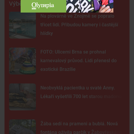
Výběr šéfredaktora
Na plovárně ve Znojmě se popralo
třicet lidí. Přibudou kamery i častější
hlídky
FOTO: Ulicemi Brna se prohnal
karnevalový průvod. Lidi přenesl do
exotické Brazílie
Neobvyklá pacientka u svaté Anny.
Lékaři vyšetřili 700 let starou madonu
Žába sedí na prameni a bublá. Nová
fontána oživila parčík v Žabovřeskách