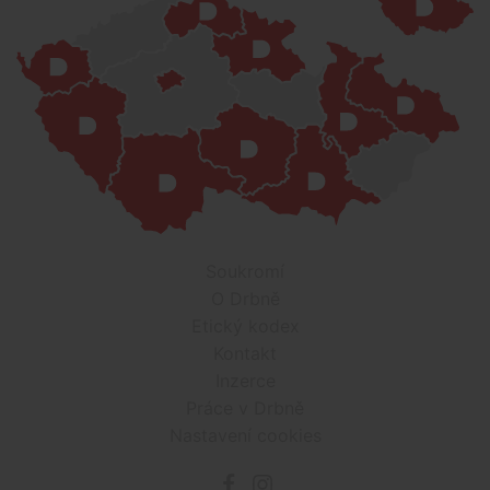
Soukromí
O Drbně
Etický kodex
Kontakt
Inzerce
Práce v Drbně
Nastavení cookies