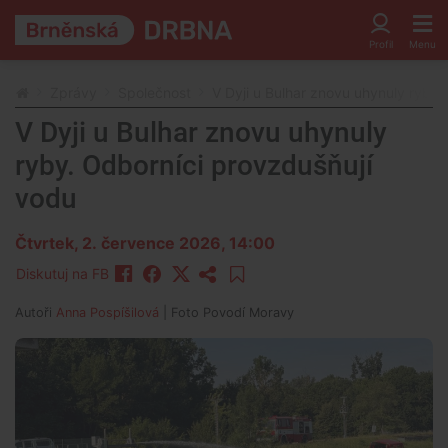
Zprávy
Společnost
V Dyji u Bulhar znovu uhynuly ryby.
V Dyji u Bulhar znovu uhynuly
ryby. Odborníci provzdušňují
vodu
Čtvrtek, 2. července 2026, 14:00
Diskutuj na FB
Autoři
Anna Pospíšilová
| Foto
Povodí Moravy