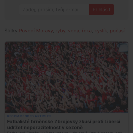
Přihlásit
Štítky
Povodí Moravy
,
ryby
,
voda
,
řeka
,
kyslík
,
počasí