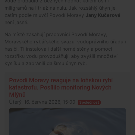
vodě propadlo z běžných hodnot kolem osmi
miligramů na litr až na nulu. Jak rozsáhlý úhyn je,
zatím podle mluvčí Povodí Moravy
Jany Kučerové
není jasné.
Na místě zasahují pracovníci Povodí Moravy,
Moravského rybářského svazu, vodoprávního úřadu i
hasiči. Ti instalovali další norné stěny a pomocí
rozstřiku vodu provzdušňují, aby zvýšili množství
kyslíku a zabránili dalšímu úhyn ryb.
Povodí Moravy reaguje na loňskou rybí
katastrofu. Posílilo monitoring Nových
Mlýnů
Úterý, 16. června 2026, 15:00
Společnost