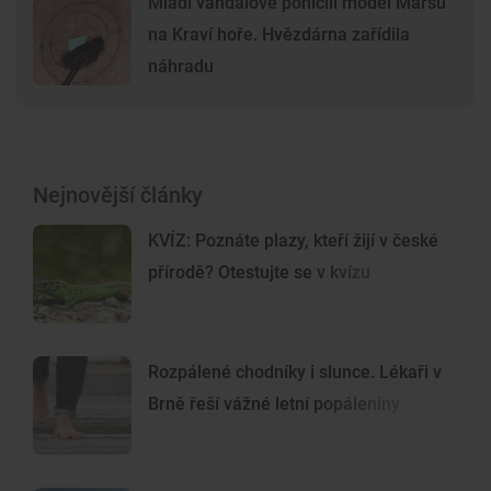
Mladí vandalové poničili model Marsu
na Kraví hoře. Hvězdárna zařídila
náhradu
Nejnovější články
KVÍZ: Poznáte plazy, kteří žijí v české
přírodě? Otestujte se v kvízu
Rozpálené chodníky i slunce. Lékaři v
Brně řeší vážné letní popáleniny