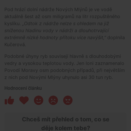
Pod hrází dolní nádrže Nových Mlýnů je ve vodě
aktuálně šest až osm miligramů na litr rozpuštěného
kyslíku.
„Odtok z nádrže nelze s ohledem na již
sníženou hladinu vody v nádrži a dlouhotrvající
extrémně nízké hodnoty přítoku více navýšit,"
doplnila
Kučerová.
Podobné úhyny ryb souvisejí hlavně s dlouhodobými
vedry a vysokou teplotou vody. Jen loni zaznamenalo
Povodí Moravy osm podobných případů, při největším
z nich pod Novými Mlýny uhynulo asi 30 tun ryb.
Hodnocení článku
Chceš mít přehled o tom, co se
děje kolem tebe?