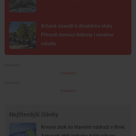
Brňané zasedli k dlouhému stolu.
Přinesli domácí dobroty i veselou
náladu
Premium
Premium
Nejčtenější články
Krvavý útok na hlavním nádraží v Brně.
Agresoři zbili ostrahu kvůli zákazu