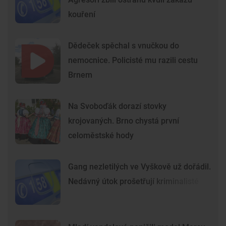
kouření
Dědeček spěchal s vnučkou do
nemocnice. Policisté mu razili cestu
Brnem
Na Svoboďák dorazí stovky
krojovaných. Brno chystá první
celoměstské hody
Gang nezletilých ve Vyškově už dořádil.
Nedávný útok prošetřují kriminalisté