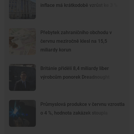
inflace má krátkodobě vzrůst ke 3 %
Přebytek zahraničního obchodu v
červnu meziročně klesl na 15,5
miliardy korun
Británie přidělí 8,4 miliardy liber
výrobcům ponorek Dreadnought
Průmyslová produkce v červnu vzrostla
o 4 %, hodnota zakázek stoupla