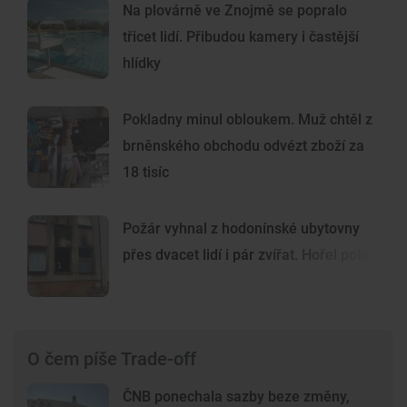
Na plovárně ve Znojmě se popralo
třicet lidí. Přibudou kamery i častější
hlídky
Pokladny minul obloukem. Muž chtěl z
brněnského obchodu odvézt zboží za
18 tisíc
Požár vyhnal z hodonínské ubytovny
přes dvacet lidí i pár zvířat. Hořel pokoj
O čem píše Trade-off
ČNB ponechala sazby beze změny,