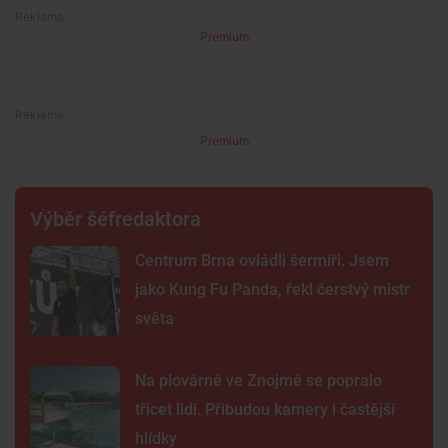
Premium
Premium
Výběr šéfredaktora
Centrum Brna ovládli šermíři. Jsem
jako Kung Fu Panda, řekl čerstvý mistr
světa
Na plovárně ve Znojmě se popralo
třicet lidí. Přibudou kamery i častější
hlídky