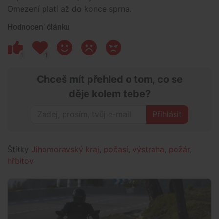
Omezení platí až do konce sprna.
Hodnocení článku
1
1
Chceš mít přehled o tom, co se
děje kolem tebe?
Přihlásit
Štítky
Jihomoravský kraj
,
počasí
,
výstraha
,
požár
,
hřbitov