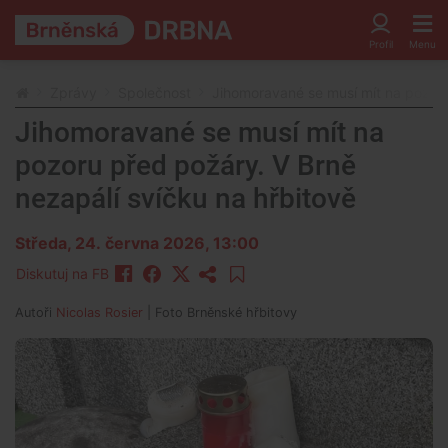
Zprávy
Společnost
Jihomoravané se musí mít na pozoru
Jihomoravané se musí mít na
pozoru před požáry. V Brně
nezapálí svíčku na hřbitově
Středa, 24. června 2026, 13:00
Diskutuj na FB
Autoři
Nicolas Rosier
| Foto
Brněnské hřbitovy