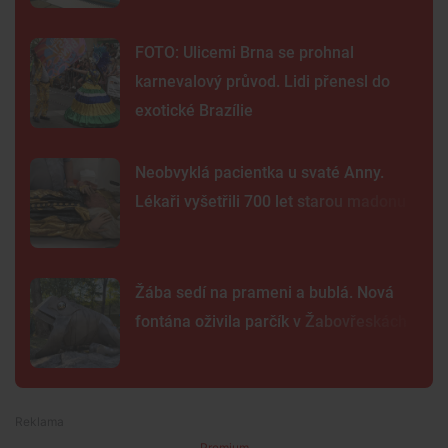
FOTO: Ulicemi Brna se prohnal
karnevalový průvod. Lidi přenesl do
exotické Brazílie
Neobvyklá pacientka u svaté Anny.
Lékaři vyšetřili 700 let starou madonu
Žába sedí na prameni a bublá. Nová
fontána oživila parčík v Žabovřeskách
Premium