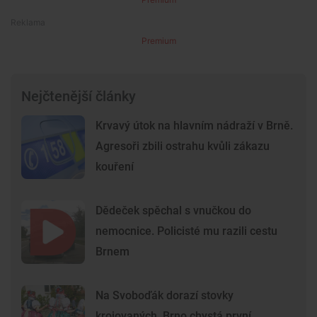
Premium
Nejčtenější články
Krvavý útok na hlavním nádraží v Brně.
Agresoři zbili ostrahu kvůli zákazu
kouření
Dědeček spěchal s vnučkou do
nemocnice. Policisté mu razili cestu
Brnem
Na Svoboďák dorazí stovky
krojovaných. Brno chystá první