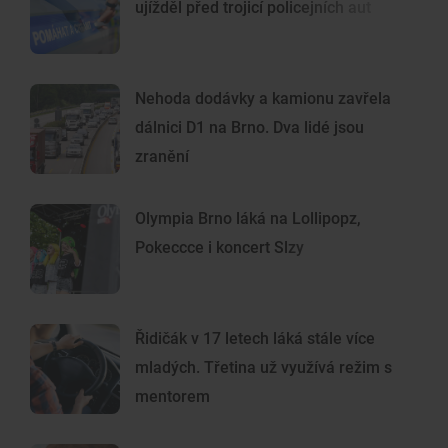
ujížděl před trojicí policejních aut
Nehoda dodávky a kamionu zavřela
dálnici D1 na Brno. Dva lidé jsou
zranění
Olympia Brno láká na Lollipopz,
Pokeccce i koncert Slzy
Řidičák v 17 letech láká stále více
mladých. Třetina už využívá režim s
mentorem