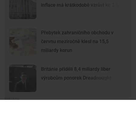
inflace má krátkodobě vzrůst ke 3 %
Přebytek zahraničního obchodu v
červnu meziročně klesl na 15,5
miliardy korun
Británie přidělí 8,4 miliardy liber
výrobcům ponorek Dreadnought
Premium
Premium