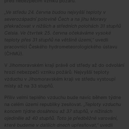
před nebezpečím vzniku požárů.
„Ve středu 24. června budou nejvyšší teploty v
severozápadní polovině Čech a na jihu Moravy
překračovat v nižších a středních polohách 31 stupňů
Celsia. Ve čtvrtek 25. června očekáváme vysoké
teploty přes 31 stupňů na většině území,"
uvedli
pracovníci Českého hydrometeorologického ústavu
(ČHMÚ).
V Jihomoravském kraji právě od středy až do odvolání
hrozí nebezpečí vzniku požárů. Nejvyšší teploty
vzduchu v Jihomoravském kraji ve středu vystoupí
místy až na 33 stupňů.
Příliv velmi teplého vzduchu bude navíc během týdne
na celém území republiky zesilovat.
„Teploty vzduchu
koncem týdne dosáhnou až 37 stupňů, v nížinách
ojediněle až 40 stupňů. Toto je předběžné varování,
které budeme v dalších dnech upřesňovat,"
uvedli