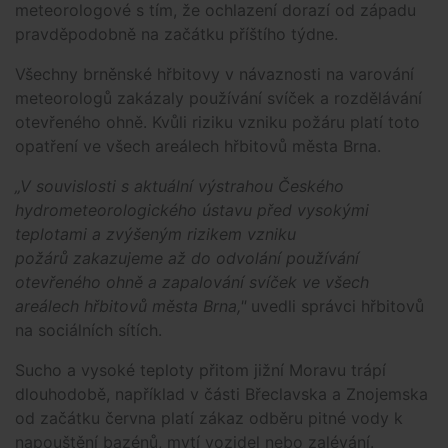
meteorologové s tím, že ochlazení dorazí od západu
pravděpodobně na začátku příštího týdne.
Všechny brněnské hřbitovy v návaznosti na varování
meteorologů zakázaly používání svíček a rozdělávání
otevřeného ohně. Kvůli riziku vzniku požáru platí toto
opatření ve všech areálech hřbitovů města Brna.
„V souvislosti s aktuální výstrahou Českého
hydrometeorologického ústavu před vysokými
teplotami a zvýšeným rizikem vzniku
požárů zakazujeme až do odvolání používání
otevřeného ohně a zapalování svíček ve všech
areálech hřbitovů města Brna,"
uvedli správci hřbitovů
na sociálních sítích.
Sucho a vysoké teploty přitom jižní Moravu trápí
dlouhodobě, například v části Břeclavska a Znojemska
od začátku června platí zákaz odběru pitné vody k
napouštění bazénů, mytí vozidel nebo zalévání.