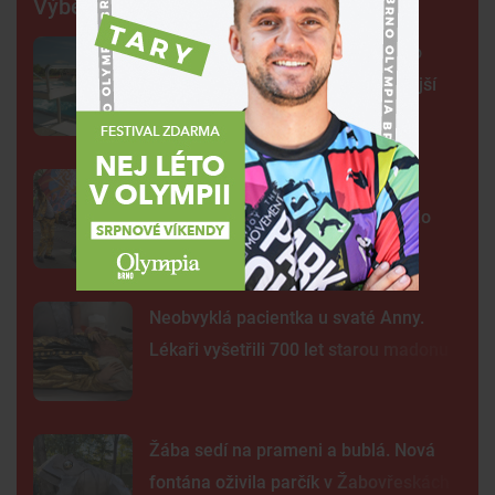
Výběr šéfredaktora
Na plovárně ve Znojmě se popralo
třicet lidí. Přibudou kamery i častější
hlídky
FOTO: Ulicemi Brna se prohnal
karnevalový průvod. Lidi přenesl do
exotické Brazílie
Neobvyklá pacientka u svaté Anny.
Lékaři vyšetřili 700 let starou madonu
Žába sedí na prameni a bublá. Nová
fontána oživila parčík v Žabovřeskách