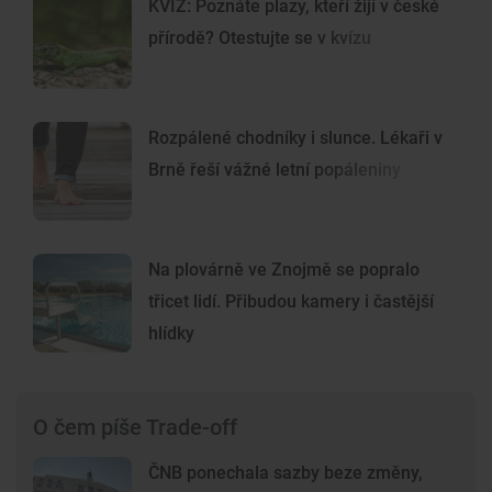
KVÍZ: Poznáte plazy, kteří žijí v české
přírodě? Otestujte se v kvízu
Rozpálené chodníky i slunce. Lékaři v
Brně řeší vážné letní popáleniny
Na plovárně ve Znojmě se popralo
třicet lidí. Přibudou kamery i častější
hlídky
O čem píše Trade-off
ČNB ponechala sazby beze změny,