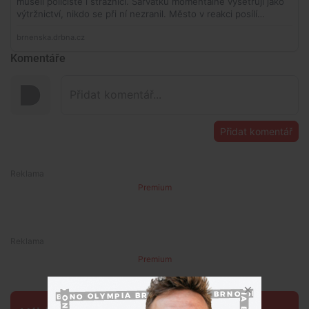
Komentáře
Přidat komentář
Premium
Premium