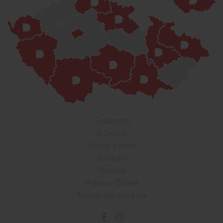
Soukromí
O Drbně
Etický kodex
Kontakt
Inzerce
Práce v Drbně
Nastavení cookies