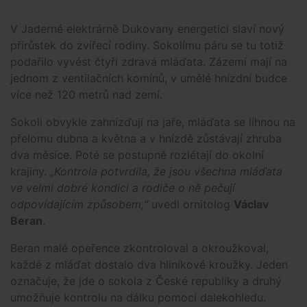
V Jaderné elektrárně Dukovany energetici slaví nový
přírůstek do zvířecí rodiny. Sokolímu páru se tu totiž
podařilo vyvést čtyři zdravá mláďata. Zázemí mají na
jednom z ventilačních komínů, v umělé hnízdní budce
více než 120 metrů nad zemí.
Sokoli obvykle zahnízďují na jaře, mláďata se líhnou na
přelomu dubna a května a v hnízdě zůstávají zhruba
dva měsíce. Poté se postupně rozlétají do okolní
krajiny.
„Kontrola potvrdila, že jsou všechna mláďata
ve velmi dobré kondici a rodiče o ně pečují
odpovídajícím způsobem,“
uvedl ornitolog
Václav
Beran
.
Beran malé opeřence zkontroloval a okroužkoval,
každé z mláďat dostalo dva hliníkové kroužky. Jeden
označuje, že jde o sokola z České republiky a druhý
umožňuje kontrolu na dálku pomocí dalekohledu.