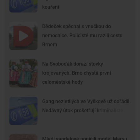
kouření
Dědeček spěchal s vnučkou do
nemocnice. Policisté mu razili cestu
Brnem
Na Svoboďák dorazí stovky
krojovaných. Brno chystá první
celoměstské hody
Gang nezletilých ve Vyškově už dořádil.
Nedávný útok prošetřují kriminalisté
Mladí vandalové poničili model Marsu