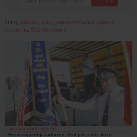
Přihlásit
Štítky
mláďata
,
sokol
,
sokol stěhovavý
,
jaderná
elektrárna
,
ČEZ
,
Dukovany