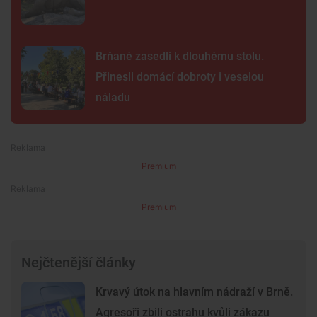
Brňané zasedli k dlouhému stolu.
Přinesli domácí dobroty i veselou
náladu
Premium
Premium
Nejčtenější články
Krvavý útok na hlavním nádraží v Brně.
Agresoři zbili ostrahu kvůli zákazu