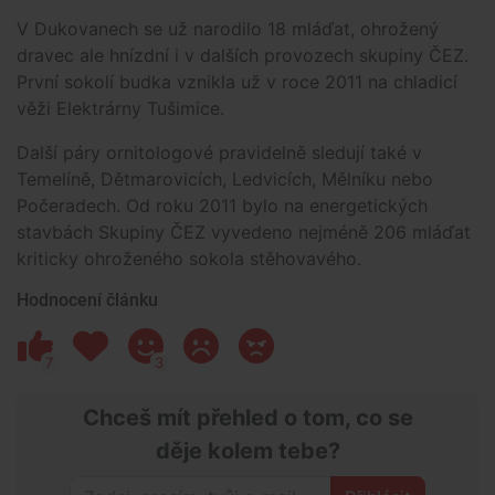
V Dukovanech se už narodilo 18 mláďat, ohrožený
dravec ale hnízdní i v dalších provozech skupiny ČEZ.
První sokolí budka vznikla už v roce 2011 na chladicí
věži Elektrárny Tušimice.
Další páry ornitologové pravidelně sledují také v
Temelíně, Dětmarovicích, Ledvicích, Mělníku nebo
Počeradech. Od roku 2011 bylo na energetických
stavbách Skupiny ČEZ vyvedeno nejméně 206 mláďat
kriticky ohroženého sokola stěhovavého.
Hodnocení článku
7
3
Chceš mít přehled o tom, co se
děje kolem tebe?