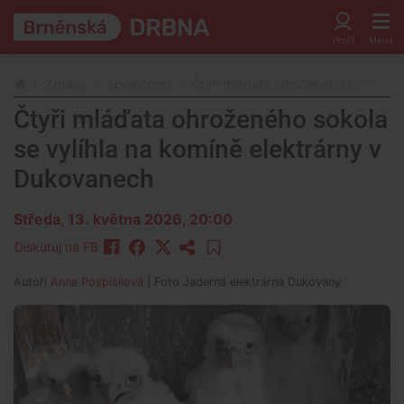
Zprávy
Společnost
Čtyři mláďata ohroženého sokola se
Čtyři mláďata ohroženého sokola
se vylíhla na komíně elektrárny v
Dukovanech
Středa, 13. května 2026, 20:00
Diskutuj na FB
Autoři
Anna Pospíšilová
| Foto
Jaderná elektrárna Dukovany