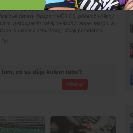
největším pavilonu P se představí profesionální hráči
 finálové zápasy Tipsport MČR CS, přičemž vítězný
c svým vystoupením zahájí hvězdný rapper Marpo. A
ítače, konzole a simulátory,
“ lákají pořadatelé.
 Ty!
 tom, co se děje kolem tebe?
Přihlásit
O