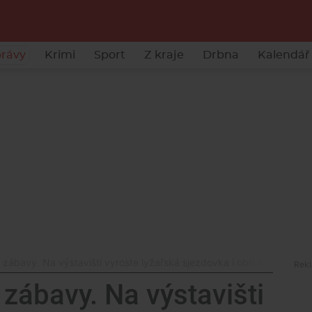
rávy
Krimi
Sport
Z kraje
Drbna
Kalendář 
zábavy. Na výstavišti vyroste lyžařská sjezdovka i obří herna
zábavy. Na výstavišti