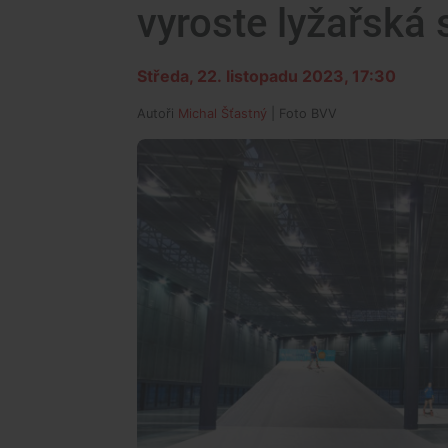
vyroste lyžařská 
Středa, 22. listopadu 2023, 17:30
Autoři
Michal Šťastný
| Foto
BVV