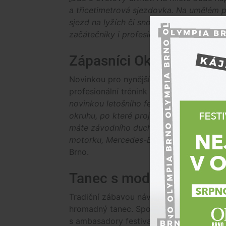
a třicetimetrová sjezdovka. Na umělém po
sjezd na lyžích či snowboardu, běžky, sk
začátečníky i profesionální sportovce,
“ 
Zápasníci Oktagonu
Novinkou pro nynější ročník je také zápas
profesionální trénink zápasníků nebo se s
novinkou letošního festivalu je Automo
okruhu, po které projedete na kolech, k
máte závodního ducha, vyzkoušíte si i si
motorku, Mercedes-Benz i safety car,
“ u
Brno.
Tanec s moderátorem i h
Tradiční zábavou návštěvnický je také b
hromadný tanec. Společně společně s náv
s ambasadory festivalu Ondřejem Soko