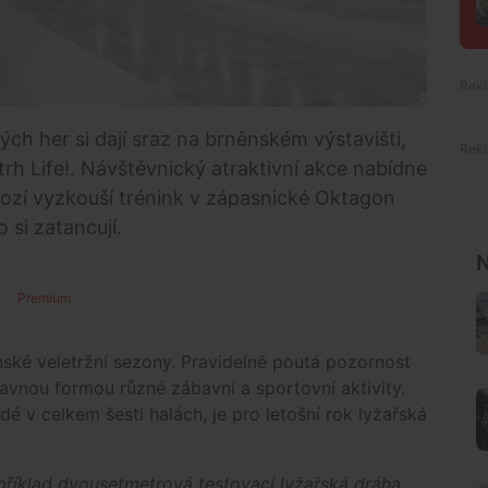
vých her si dají sraz na brněnském výstavišti,
rh Life!. Návštěvnický atraktivní akce nabídne
chozí vyzkouší trénink v zápasnické Oktagon
 si zatancují.
N
Premium
ěnské veletržní sezony. Pravidelně poutá pozornost
ábavnou formou různé zábavní a sportovní aktivity.
dé v celkem šesti halách, je pro letošní rok lyžařská
příklad dvousetmetrová testovací lyžařská dráha