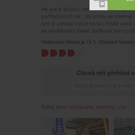
Na své si přijdou i milovníci videoher. V 
počítačových her. „
Na pódiu se odehrají
tým si odnese milion korun. Finále naví
na návštěvníky čekají špičkové herní poč
Hodnocení článku je
74 %
. Ohodnoť článek i
Chceš mít přehled o
Štítky
Brno
,
Výstaviště
,
Veletrhy
,
Life!