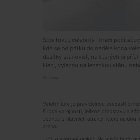
Sportovci, celebrity i hráči počítačo
kde se od pátku do neděle koná velet
desítky stanovišť, na kterých si pří
kleci, vylezou na lezeckou stěnu nebo
Veletrh Life je pravidelnou součástí brn
široké veřejnosti, jelikož představuje z
Jednou z hlavních atrakcí, které najdou li
aréna.
„Jde o světový unikát. Na místě bude na