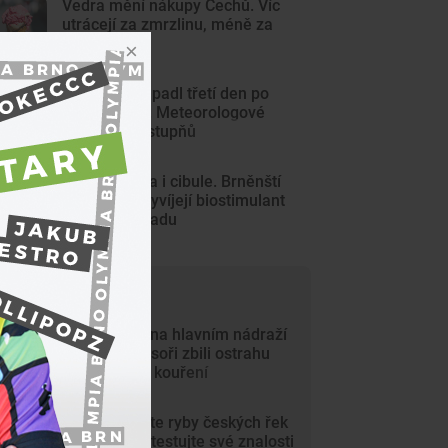
Vedra mění nákupy Čechů. Víc
utrácejí za zmrzlinu, méně za
pečení
Ve Strážnici padl třetí den po
sobě rekord. Meteorologové
naměřili 41 stupňů
Větší bazalka i cibule. Brněnští
doktorandi vyvíjejí biostimulant
z rybího odpadu
ejčtenější články
Krvavý útok na hlavním nádraží
v Brně. Agresoři zbili ostrahu
kvůli zákazu kouření
KVÍZ: Poznáte ryby českých řek
a rybníků? Otestujte své znalosti