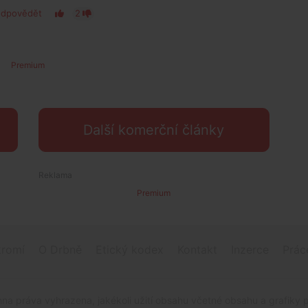
dpovědět
2
Premium
Další komerční články
Premium
romí
O Drbně
Etický kodex
Kontakt
Inzerce
Prác
na práva vyhrazena, jakékoli užití obsahu včetné obsahu a grafiky 