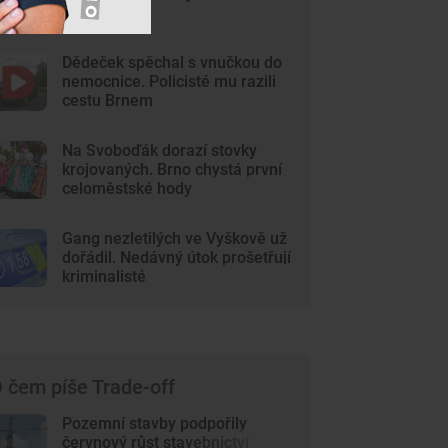
v kvízu
Dědeček spěchal s vnučkou do
nemocnice. Policisté mu razili
cestu Brnem
Na Svoboďák dorazí stovky
krojovaných. Brno chystá první
celoměstské hody
Gang nezletilých ve Vyškově už
dořádil. Nedávný útok prošetřují
kriminalisté
 čem píše Trade-off
Pozemní stavby podpořily
červnový růst stavebnictví