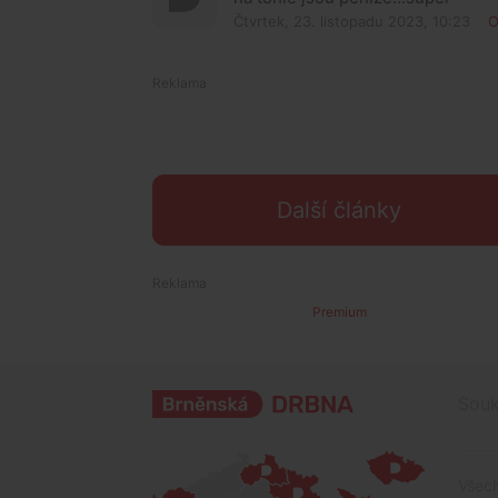
Čtvrtek, 23. listopadu 2023, 10:23
O
Další články
Premium
Souk
Všech