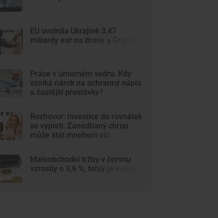
EU uvolnila Ukrajině 3,47
miliardy eur na drony a Gripeny
Práce v úmorném vedru. Kdy
vzniká nárok na ochranný nápoj
a častější přestávky?
Rozhovor: Investice do rovnátek
se vyplatí. Zanedbaný chrup
může stát mnohem víc
Maloobchodní tržby v červnu
vzrostly o 3,6 %, táhly je e-shopy