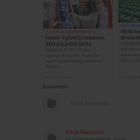
Komentáře
Marie Glanczová
na tohle jsou peníze...super