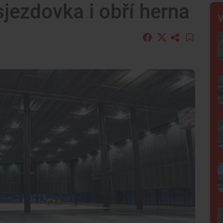
sjezdovka i obří herna
V