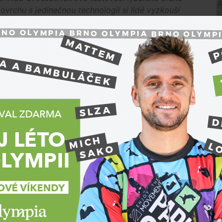
vrchu s jedinečnou technologií si lidé vyzkouší
ialp nebo biatlon. Připraveny jsou workshopy pro
říká za pořadatele
Václav Torčík
.
nická klec, ve které si veřejnost vyzkouší třeba
 profíky přímo setkají v pavilonu G1. „
Další
todrom Aréna. Ta nabídne zmenšeninu Masarykova
oloběžkách, elektrokoloběžkách či minibicích. Pokud
mulátor formule 1 a prohlédnete si závodní
vedla za organizátory
Dita Brančíková
z Veletrhů
N
ráči videoher
ohatý taneční program. Na programu je také
štěvníky si zatančí i známé tváře v čele
lem a Alešem Hámou.