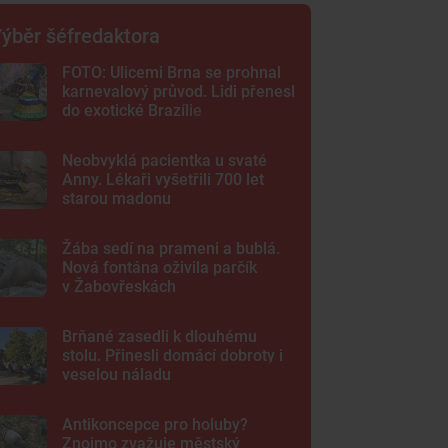
ýběr šéfredaktora
FOTO: Ulicemi Brna se prohnal
karnevalový průvod. Lidi přenesl
do exotické Brazílie
Neobvyklá pacientka u svaté
Anny. Lékaři vyšetřili 700 let
starou madonu
Žába sedí na prameni a bublá.
Nová fontána oživila parčík
v Žabovřeskách
Brňané zasedli k dlouhému
stolu. Přinesli domácí dobroty i
veselou náladu
Antikoncepce pro holuby?
Znojmo zvažuje městský