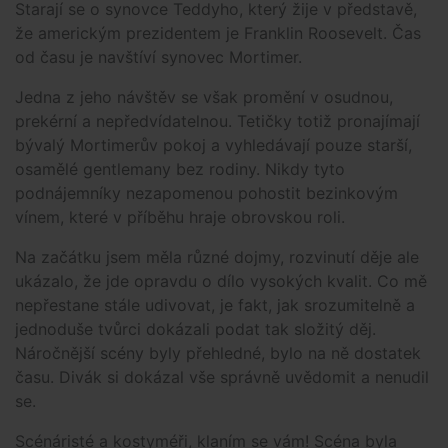
Starají se o synovce Teddyho, který žije v představě,
že americkým prezidentem je Franklin Roosevelt. Čas
od času je navštíví synovec Mortimer.
Jedna z jeho návštěv se však promění v osudnou,
prekérní a nepředvídatelnou. Tetičky totiž pronajímají
bývalý Mortimerův pokoj a vyhledávají pouze starší,
osamělé gentlemany bez rodiny. Nikdy tyto
podnájemníky nezapomenou pohostit bezinkovým
vínem, které v příběhu hraje obrovskou roli.
Na začátku jsem měla různé dojmy, rozvinutí děje ale
ukázalo, že jde opravdu o dílo vysokých kvalit. Co mě
nepřestane stále udivovat, je fakt, jak srozumitelně a
jednoduše tvůrci dokázali podat tak složitý děj.
Náročnější scény byly přehledné, bylo na ně dostatek
času. Divák si dokázal vše správně uvědomit a nenudil
se.
Scénáristé a kostyméři, klaním se vám! Scéna byla