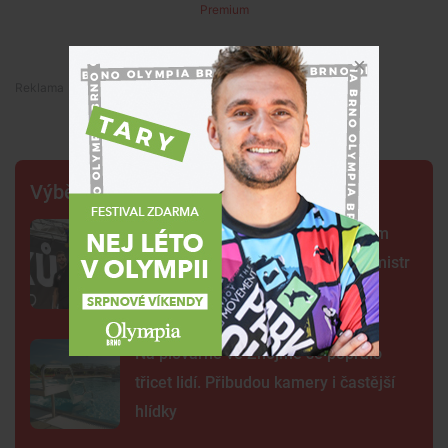
Premium
Premium
Výběr šéfredaktora
Centrum Brna ovládli šermíři. Jsem
jako Kung Fu Panda, řekl čerstvý mistr
světa
Na plovárně ve Znojmě se popralo
třicet lidí. Přibudou kamery i častější
hlídky