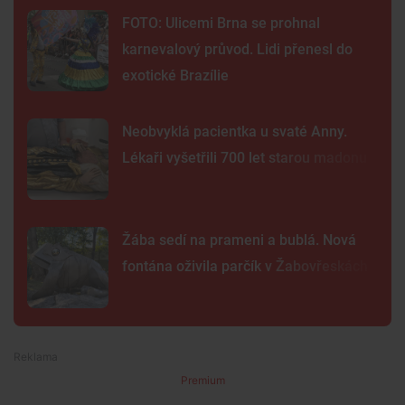
FOTO: Ulicemi Brna se prohnal
karnevalový průvod. Lidi přenesl do
exotické Brazílie
Neobvyklá pacientka u svaté Anny.
Lékaři vyšetřili 700 let starou madonu
Žába sedí na prameni a bublá. Nová
fontána oživila parčík v Žabovřeskách
Premium