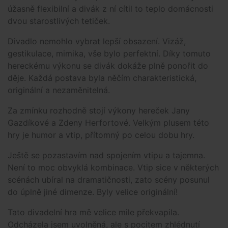
úžasně flexibilní a divák z ní cítil to teplo domácnosti
dvou starostlivých tetiček.
Divadlo nemohlo vybrat lepší obsazení. Vizáž,
gestikulace, mimika, vše bylo perfektní. Díky tomuto
hereckému výkonu se divák dokáže plně ponořit do
děje. Každá postava byla něčím charakteristická,
originální a nezaměnitelná.
Za zmínku rozhodně stojí výkony hereček Jany
Gazdíkové a Zdeny Herfortové. Velkým plusem této
hry je humor a vtip, přítomný po celou dobu hry.
Ještě se pozastavím nad spojením vtipu a tajemna.
Není to moc obvyklá kombinace. Vtip sice v některých
scénách ubíral na dramatičnosti, zato scény posunul
do úplně jiné dimenze. Byly velice originální!
Tato divadelní hra mě velice mile překvapila.
Odcházela jsem uvolněná, ale s pocitem zhlédnutí