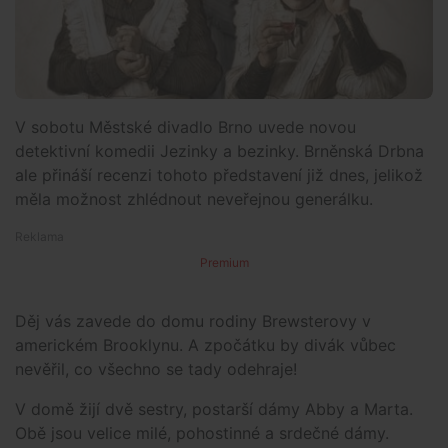
V sobotu Městské divadlo Brno uvede novou
detektivní komedii Jezinky a bezinky. Brněnská Drbna
ale přináší recenzi tohoto představení již dnes, jelikož
měla možnost zhlédnout neveřejnou generálku.
Premium
Děj vás zavede do domu rodiny Brewsterovy v
americkém Brooklynu. A zpočátku by divák vůbec
nevěřil, co všechno se tady odehraje!
V domě žijí dvě sestry, postarší dámy Abby a Marta.
Obě jsou velice milé, pohostinné a srdečné dámy.