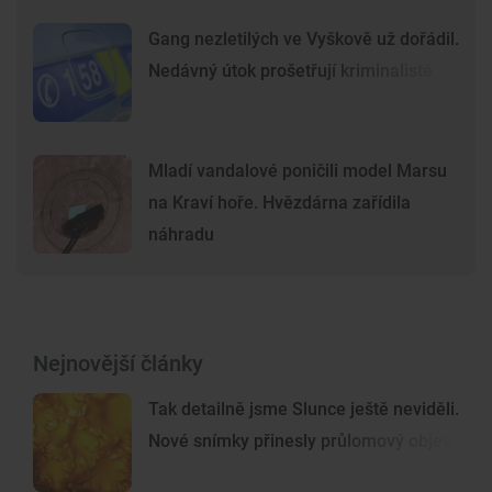
Gang nezletilých ve Vyškově už dořádil.
Nedávný útok prošetřují kriminalisté
Mladí vandalové poničili model Marsu
na Kraví hoře. Hvězdárna zařídila
náhradu
Nejnovější články
Tak detailně jsme Slunce ještě neviděli.
Nové snímky přinesly průlomový objev