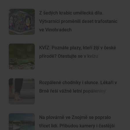
Z šedých krabic umělecká díla.
Výtvarníci proměnili deset trafostanic
ve Vinohradech
KVÍZ: Poznáte plazy, kteří žijí v české
přírodě? Otestujte se v kvízu
Rozpálené chodníky i slunce. Lékaři v
Brně řeší vážné letní popáleniny
Na plovárně ve Znojmě se popralo
třicet lidí. Přibudou kamery i častější