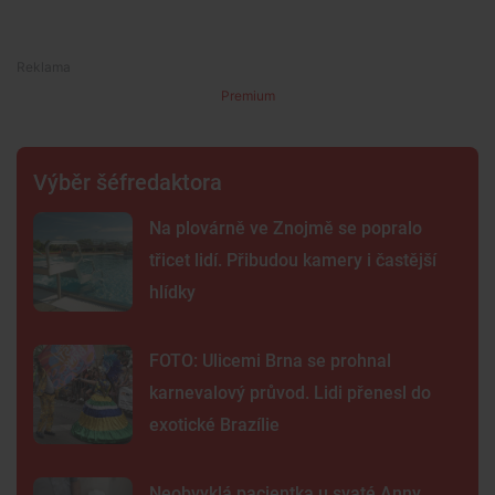
Premium
Výběr šéfredaktora
Na plovárně ve Znojmě se popralo
třicet lidí. Přibudou kamery i častější
hlídky
FOTO: Ulicemi Brna se prohnal
karnevalový průvod. Lidi přenesl do
exotické Brazílie
Neobvyklá pacientka u svaté Anny.