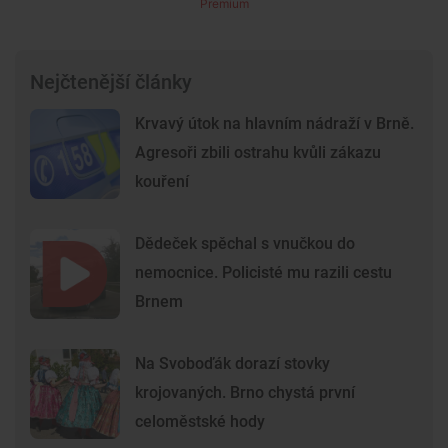
Premium
Nejčtenější články
Krvavý útok na hlavním nádraží v Brně.
Agresoři zbili ostrahu kvůli zákazu
kouření
Dědeček spěchal s vnučkou do
nemocnice. Policisté mu razili cestu
Brnem
Na Svoboďák dorazí stovky
krojovaných. Brno chystá první
celoměstské hody