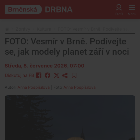
Zprávy
Kultura
FOTO: Vesmír v Brně. Podívejte se, jak m
FOTO: Vesmír v Brně. Podívejte
se, jak modely planet září v noci
Středa, 8. července 2026, 07:00
Diskutuj na FB
Autoři
Anna Pospíšilová
| Foto
Anna Pospíšilová