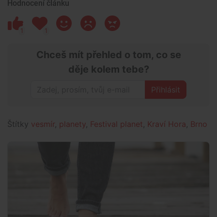
Hodnocení článku
1
1
Chceš mít přehled o tom, co se
děje kolem tebe?
Přihlásit
Štítky
vesmír
,
planety
,
Festival planet
,
Kraví Hora
,
Brno