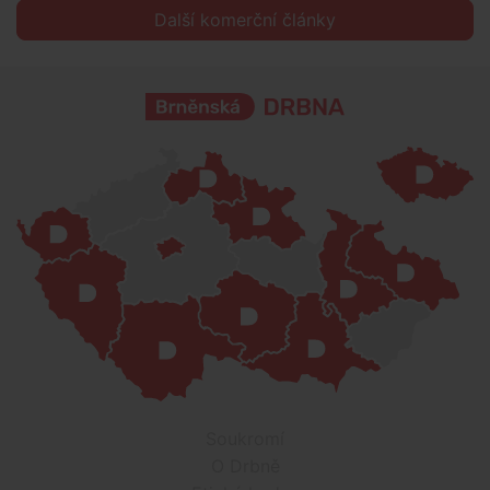
Další komerční články
Soukromí
O Drbně