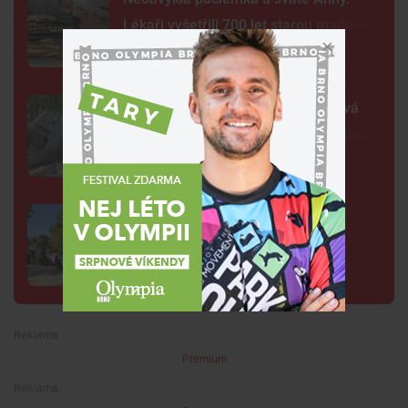
Lékaři vyšetřili 700 let starou madonu
Žába sedí na prameni a bublá. Nová
fontána oživila parčík v Žabovřeskách
Brňané zasedli k dlouhému stolu.
Přinesli domácí dobroty i veselou
náladu
Premium