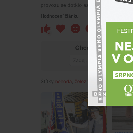
provozu se dotklo asi šesti osobních vla
Hodnocení článku
4
2
2
Chceš mít přehled o
Štítky
nehoda
,
železnice
,
Jihomoravský