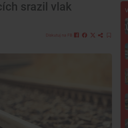
ích srazil vlak
V
Diskutuj na FB