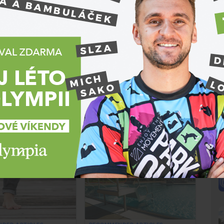
ků.
 tom, co se děje kolem tebe?
Přihlásit
N