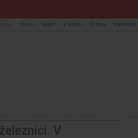
rávy
Krimi
Sport
Z kraje
Drbna
Kalendář 
eznici. V brněnských Chrlicích srazil vlak člověka
železnici. V