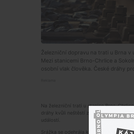
Železniční dopravu na trati u Brna v
Mezi stanicemi Brno-Chrlice a Sokoln
osobní vlak člověka. České dráhy prov
Na železniční trati u stanice Brno-Chrlic
dráhy kvůli neštěstí zastavily na trati p
událostí.
Srážka se odehrála kolem 4:00 mezi stan