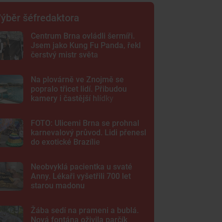
ýběr šéfredaktora
Centrum Brna ovládli šermíři.
Jsem jako Kung Fu Panda, řekl
čerstvý mistr světa
Na plovárně ve Znojmě se
popralo třicet lidí. Přibudou
kamery i častější hlídky
FOTO: Ulicemi Brna se prohnal
karnevalový průvod. Lidi přenesl
do exotické Brazílie
Neobvyklá pacientka u svaté
Anny. Lékaři vyšetřili 700 let
starou madonu
Žába sedí na prameni a bublá.
Nová fontána oživila parčík