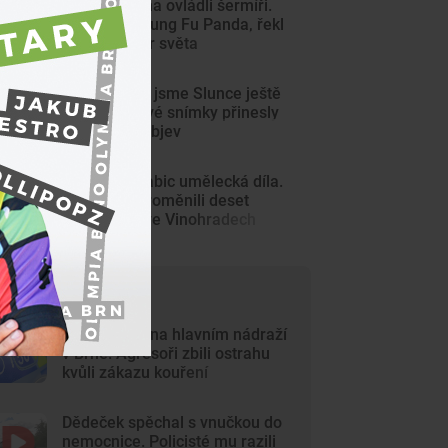
Centrum Brna ovládli šermíři.
Jsem jako Kung Fu Panda, řekl
čerstvý mistr světa
Tak detailně jsme Slunce ještě
neviděli. Nové snímky přinesly
průlomový objev
Z šedých krabic umělecká díla.
Výtvarníci proměnili deset
trafostanic ve Vinohradech
ejčtenější články
Krvavý útok na hlavním nádraží
v Brně. Agresoři zbili ostrahu
kvůli zákazu kouření
Dědeček spěchal s vnučkou do
nemocnice. Policisté mu razili