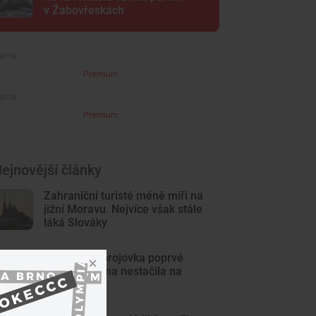
v Žabovřeskách
Premium
Premium
ejnovější články
Zahraniční turisté méně míří na
jižní Moravu. Nejvíce však stále
láká Slováky
Brněnská Zbrojovka poprvé
klopýtla, doma nestačila na
Liberec