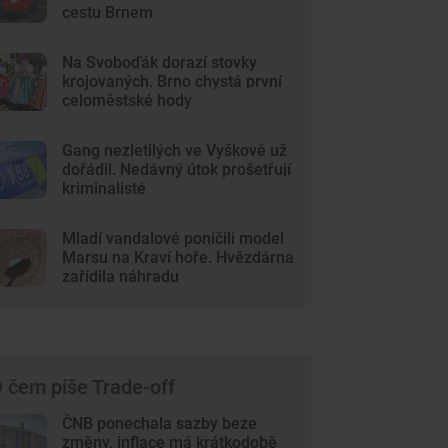
cestu Brnem
Na Svoboďák dorazí stovky
krojovaných. Brno chystá první
celoměstské hody
Gang nezletilých ve Vyškově už
dořádil. Nedávný útok prošetřují
kriminalisté
Mladí vandalové poničili model
Marsu na Kraví hoře. Hvězdárna
zařídila náhradu
 čem píše Trade-off
ČNB ponechala sazby beze
změny, inflace má krátkodobě