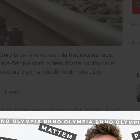
 úterý brzy ráno ochromila tragická nehoda.
ice-Telnice srazil kolem čtvrté hodiny ranní
oz na trati na několik hodin přerušily.
N
Premium
e dnes časně ráno srazil osobní vlak člověka. České
rovoz, informovaly o tom na
webu
mimořádných
icemi Sokolnice-Telnice a Brno-Chrlice. Omezení