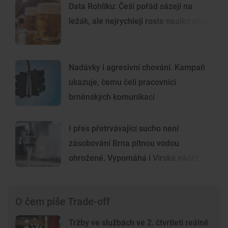
Data Rohlíku: Češi pořád sázejí na
ležák, ale nejrychleji roste nealko pivo
Nadávky i agresivní chování. Kampaň
ukazuje, čemu čelí pracovníci
brněnských komunikací
I přes přetrvávající sucho není
zásobování Brna pitnou vodou
ohrožené. Vypomáhá i Vírská nádrž
O čem píše Trade-off
Tržby ve službách ve 2. čtvrtletí reálně