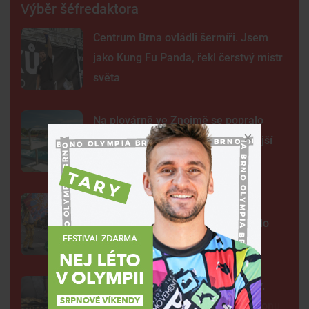
Výběr šéfredaktora
Centrum Brna ovládli šermíři. Jsem
jako Kung Fu Panda, řekl čerstvý mistr
světa
Na plovárně ve Znojmě se popralo
třicet lidí. Přibudou kamery i častější
hlídky
FOTO: Ulicemi Brna se prohnal
karnevalový průvod. Lidi přenesl do
exotické Brazílie
Neobvyklá pacientka u svaté Anny.
Lékaři vyšetřili 700 let starou madonu