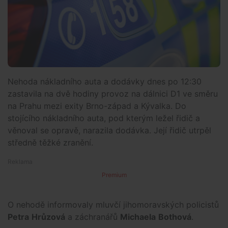
Nehoda nákladního auta a dodávky dnes po 12:30
zastavila na dvě hodiny provoz na dálnici D1 ve směru
na Prahu mezi exity Brno-západ a Kývalka. Do
stojícího nákladního auta, pod kterým ležel řidič a
věnoval se opravě, narazila dodávka. Její řidič utrpěl
středně těžké zranění.
Premium
O nehodě informovaly mluvčí jihomoravských policistů
Petra
Hrůzová
a záchranářů
Michaela
Bothová
.