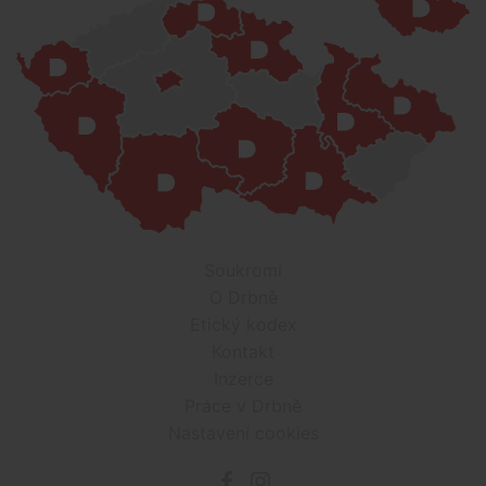
Soukromí
O Drbně
Etický kodex
Kontakt
Inzerce
Práce v Drbně
Nastavení cookies