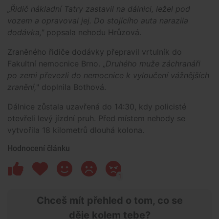
„Řidič nákladní Tatry zastavil na dálnici, ležel pod
vozem a opravoval jej. Do stojícího auta narazila
dodávka,"
popsala nehodu Hrůzová.
Zraněného řidiče dodávky přepravil vrtulník do
Fakultní nemocnice Brno. „
Druhého muže záchranáři
po zemi převezli do nemocnice k vyloučení vážnějších
zranění,
" doplnila Bothová.
Dálnice zůstala uzavřená do 14:30, kdy policisté
otevřeli levý jízdní pruh. Před místem nehody se
vytvořila 18 kilometrů dlouhá kolona.
Hodnocení článku
1
Chceš mít přehled o tom, co se
děje kolem tebe?