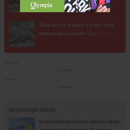
Žába sedí na prameni a bublá. Nová
fontána oživila parčík v Žabovřeskách
Premium
Premium
Nejčtenější články
Krvavý útok na hlavním nádraží v Brně.