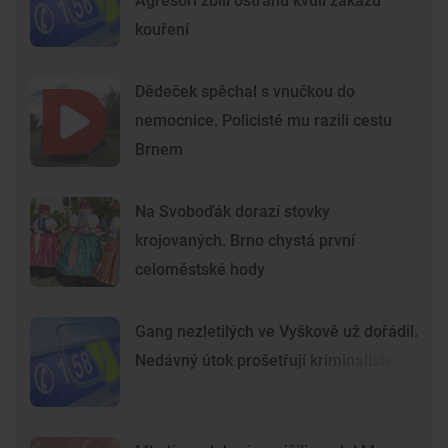
Agresoři zbili ostrahu kvůli zákazu
kouření
Dědeček spěchal s vnučkou do
nemocnice. Policisté mu razili cestu
Brnem
Na Svoboďák dorazí stovky
krojovaných. Brno chystá první
celoměstské hody
Gang nezletilých ve Vyškově už dořádil.
Nedávný útok prošetřují kriminalisté