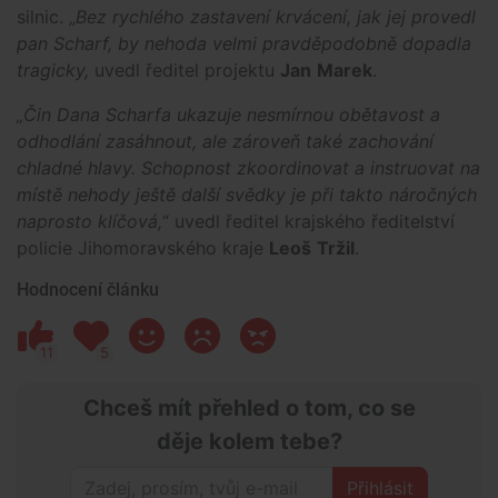
silnic. „
Bez rychlého zastavení krvácení, jak jej provedl
pan Scharf, by nehoda velmi pravděpodobně dopadla
tragicky,
uvedl ředitel projektu
Jan
Marek
.
„Čin Dana Scharfa ukazuje nesmírnou obětavost a
odhodlání zasáhnout, ale zároveň také zachování
chladné hlavy. Schopnost zkoordinovat a instruovat na
místě nehody ještě další svědky je při takto náročných
naprosto klíčová,
“ uvedl ředitel krajského ředitelství
policie Jihomoravského kraje
Leoš
Tržil
.
Hodnocení článku
11
5
Chceš mít přehled o tom, co se
děje kolem tebe?
Přihlásit