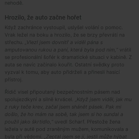
nehodě.
Hrozilo, že auto začne hořet
Když zachránce vystoupil, uslyšel volání o pomoc.
Vrak ležel na boku a hrozilo, že se brzy převrátí na
střechu.
„Vlezl jsem dovnitř a viděl pána s
amputovanou rukou a paní, která byla pod ním,“
vrátil
se profesionální šofér k dramatické situaci v kabině. Z
auta se navíc začínalo kouřit. Ostatní svědky proto
vyzval k tomu, aby auto přidrželi a přinesli hasicí
přístroj.
Řidič visel připoutaný bezpečnostním pásem nad
spolujezdkyní a silně krvácel. „
Když jsem viděl, jak mu
z ruky teče krev, začal jsem shánět pásek. Pak mi
došlo, že ho mám na sobě, tak jsem si ho sundal a
použil jako škrtidlo,“
uvedl Scharf. Přestože žena
ležela v autě pod zraněným mužem, komunikovala a
byla při vědomí.
„Zeptal jsem se jí, jestli může hýbat