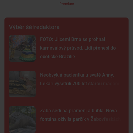
Premium
Výběr šéfredaktora
FOTO: Ulicemi Brna se prohnal
karnevalový průvod. Lidi přenesl do
exotické Brazílie
Neobvyklá pacientka u svaté Anny.
Lékaři vyšetřili 700 let starou madonu
Žába sedí na prameni a bublá. Nová
fontána oživila parčík v Žabovřeskách