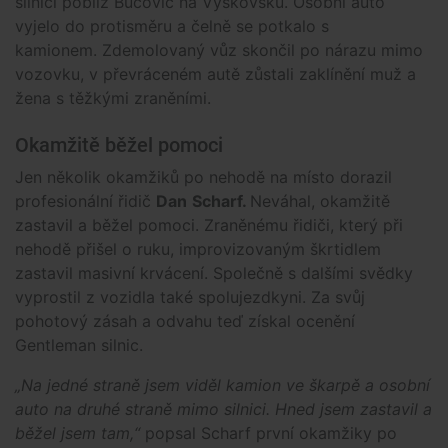
silnici poblíž Bučovic na Vyškovsku. Osobní auto
vyjelo do protisměru a čelně se potkalo s
kamionem. Zdemolovaný vůz skončil po nárazu mimo
vozovku, v převráceném autě zůstali zaklínění muž a
žena s těžkými zraněními.
Okamžitě běžel pomoci
Jen několik okamžiků po nehodě na místo dorazil
profesionální řidič
Dan
Scharf.
Neváhal, okamžitě
zastavil a běžel pomoci. Zraněnému řidiči, který při
nehodě přišel o ruku, improvizovaným škrtidlem
zastavil masivní krvácení. Společně s dalšími svědky
vyprostil z vozidla také spolujezdkyni. Za svůj
pohotový zásah a odvahu teď získal ocenění
Gentleman silnic.
„Na jedné straně jsem viděl kamion ve škarpě a osobní
auto na druhé straně mimo silnici. Hned jsem zastavil a
běžel jsem tam,“
popsal Scharf první okamžiky po