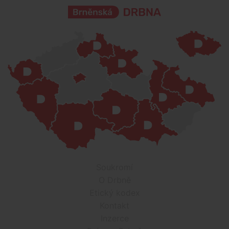
Soukromí
O Drbně
Etický kodex
Kontakt
Inzerce