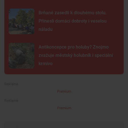
Brňané zasedli k dlouhému stolu.
Přinesli domácí dobroty i veselou
náladu
Antikoncepce pro holuby? Znojmo
zvažuje městský holubník i speciální
krmivo
Premium
Premium