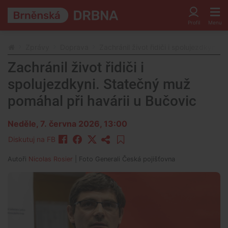
Zprávy
Doprava
Zachránil život řidiči i spolujezdkyni.
Zachránil život řidiči i
spolujezdkyni. Statečný muž
pomáhal při havárii u Bučovic
Neděle, 7. června 2026, 13:00
Diskutuj na FB
Autoři
Nicolas Rosier
| Foto
Generali Česká pojišťovna