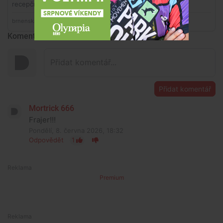
Komentáře
Přidat komentář
Mortrick 666
Frajer!!!
Pondělí, 8. června 2026, 18:32
Odpovědět
1
Premium