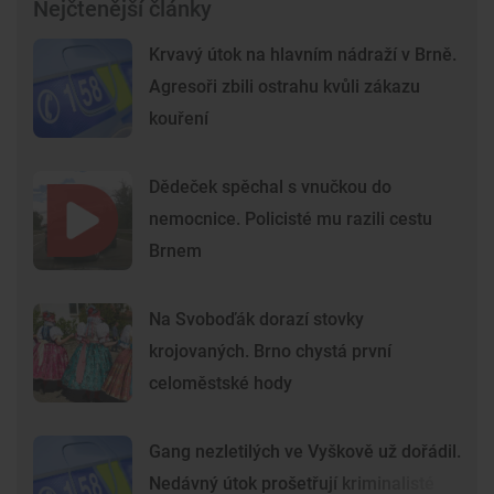
Nejčtenější články
Krvavý útok na hlavním nádraží v Brně.
Agresoři zbili ostrahu kvůli zákazu
kouření
Dědeček spěchal s vnučkou do
nemocnice. Policisté mu razili cestu
Brnem
Na Svoboďák dorazí stovky
krojovaných. Brno chystá první
celoměstské hody
Gang nezletilých ve Vyškově už dořádil.
Nedávný útok prošetřují kriminalisté