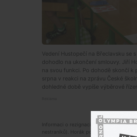
Vedení Hustopečí na Břeclavsku se s
dohodlo na ukončení smlouvy. Jiří H
na svou funkci. Po dohodě skončí k 
srpna v reakci na zprávu České škol
dohledné době vypíše výběrové řízen
Informaci o rezignaci ředitele dnes s nov
nestraníků). Horák pozici původně získal 