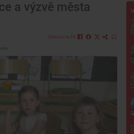
kce a výzvě města
V
Diskutuj na FB
ského