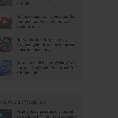
v kvízu
Dědeček spěchal s vnučkou do
nemocnice. Policisté mu razili
cestu Brnem
Na Svoboďák dorazí stovky
krojovaných. Brno chystá první
celoměstské hody
Gang nezletilých ve Vyškově už
dořádil. Nedávný útok prošetřují
kriminalisté
 čem píše Trade-off
Průmyslová produkce v červnu
vzrostla o 4 %, hodnota zakázek