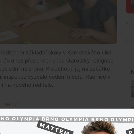
 ředitelem základní školy v Komenského ulici
orák dnes předal do rukou starostky rezignaci
poslednímu srpnu. K odchodu jej na začátku
N
ní inspekce vyzvalo vedení města. Radnice v
í na nového ředitele.
Premium
ináři sdílela starostka
Hana Potměšilová
(Sdružení
loni v létě, kdy zvítězil v konkurzu. Situace se