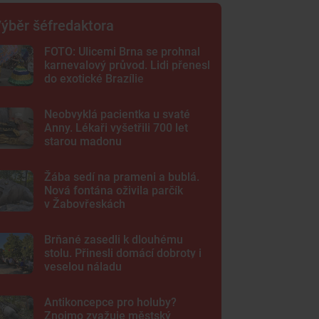
ýběr šéfredaktora
FOTO: Ulicemi Brna se prohnal
karnevalový průvod. Lidi přenesl
do exotické Brazílie
Neobvyklá pacientka u svaté
Anny. Lékaři vyšetřili 700 let
starou madonu
Žába sedí na prameni a bublá.
Nová fontána oživila parčík
v Žabovřeskách
Brňané zasedli k dlouhému
stolu. Přinesli domácí dobroty i
veselou náladu
Antikoncepce pro holuby?
Znojmo zvažuje městský