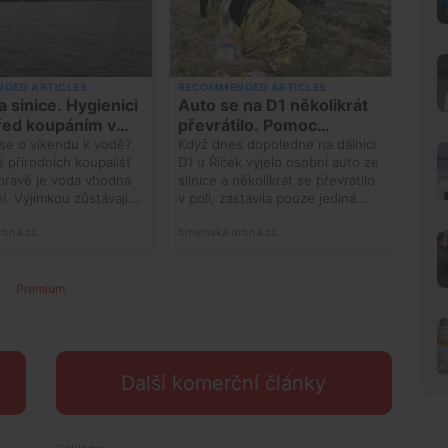
Premium
Další komerční články