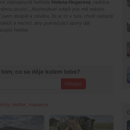
rní zástupkyně ředitele
Helena Hegarová
, radnice
něnou pozici.
„Rozhodnutí odejít pro mě nebylo
sem dospěl k závěru, že je to v tuto chvíli nejlepší
áleží a nechci, aby pokračující spory dál
zející ředitel.
 tom, co se děje kolem tebe?
Přihlásit
školy
,
ředitel
,
inspekce
O