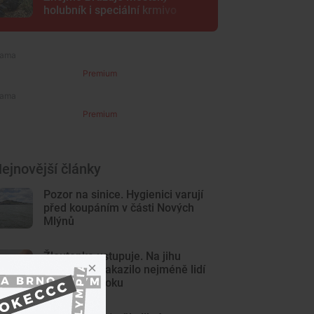
holubník i speciální krmivo
Premium
Premium
ejnovější články
Pozor na sinice. Hygienici varují
před koupáním v části Nových
Mlýnů
Žloutenka ustupuje. Na jihu
Moravy se nakazilo nejméně lidí
od začátku roku