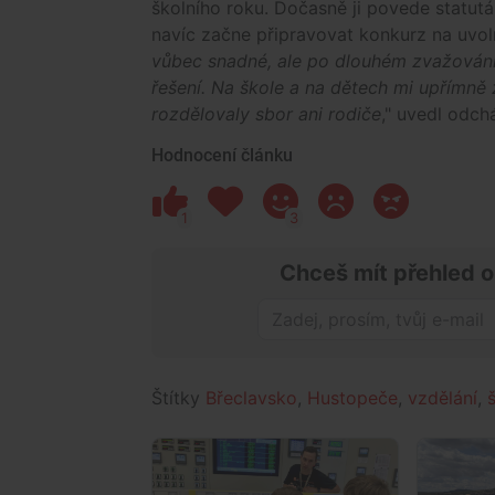
školního roku. Dočasně ji povede statutá
navíc začne připravovat konkurz na uvol
vůbec snadné, ale po dlouhém zvažování j
řešení. Na škole a na dětech mi upřímně z
rozdělovaly sbor ani rodiče
," uvedl odchá
Hodnocení článku
1
3
Chceš mít přehled o
Štítky
Břeclavsko
,
Hustopeče
,
vzdělání
,