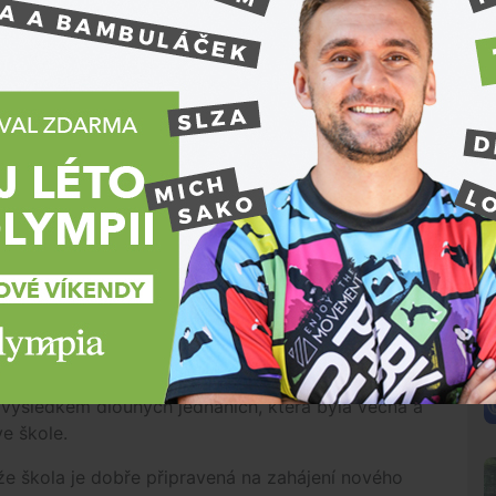
zbavil funkce své dvě zástupkyně, obě poté ukončily
lo 35 pedagogů a správních zaměstnanců stížnost,
 chování a bossingu. Žádali, aby rezignoval, jinak
vo koncem března rozhodlo o setrvání Horáka v
 Vedení radnice usilovalo o uklidnění situace, ale
itele od ČŠI.
, chtěli jsme ale naše rozhodnutí opírat o fakta ze
vedla tehdy starostka. Podle ČŠI se řediteli školy
 záměrů, zejména zaměřených na spolupráci
spokojenost ve škole.
N
dchodu jej na začátku srpna v reakci na zprávu
sta. Radnice obratem vypíše výběrové řízení na
h výsledkem dlouhých jednáních, která byla věcná a
ve škole.
, že škola je dobře připravená na zahájení nového