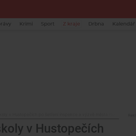
rávy
Krimi
Sport
Z kraje
Drbna
Kalendář 
školy v Hustopečích po šetření inspekce a výzvě města rezignoval
školy v Hustopečích