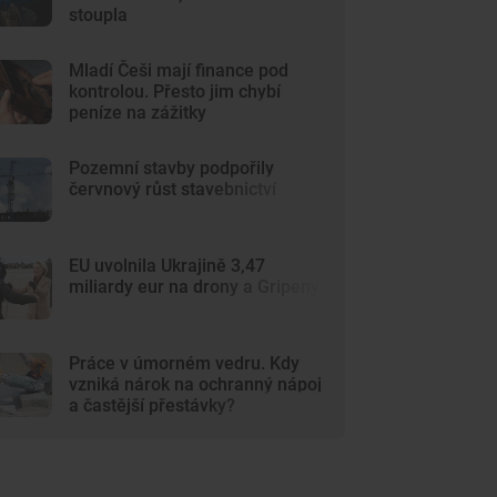
stoupla
Mladí Češi mají finance pod
kontrolou. Přesto jim chybí
peníze na zážitky
Pozemní stavby podpořily
červnový růst stavebnictví
EU uvolnila Ukrajině 3,47
miliardy eur na drony a Gripeny
Práce v úmorném vedru. Kdy
vzniká nárok na ochranný nápoj
a častější přestávky?