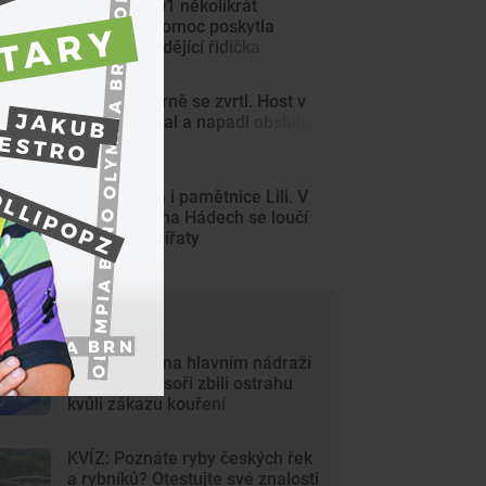
Auto se na D1 několikrát
převrátilo. Pomoc poskytla
jediná projíždějící řidička
Kulečník v Brně se zvrtl. Host v
herně hajloval a napadl obsluhu
Rázná Laura i pamětnice Lili. V
lamacentru na Hádech se loučí
se dvěma zvířaty
ejčtenější články
Krvavý útok na hlavním nádraží
v Brně. Agresoři zbili ostrahu
kvůli zákazu kouření
KVÍZ: Poznáte ryby českých řek
a rybníků? Otestujte své znalosti