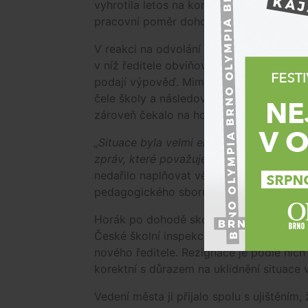
vyhrotila letos na konci února poté, co 
pracovní poměr dohodou.
V reakci na odvolání zástupkyň podepsa
v níž ředitele obviňovali z nepřátelského
podají výpověď. Mimořádné zastupitelst
čele školy a následovalo podání výpovědí.
zároveň čekalo na hodnocení činnosti řed
„Situace byla velmi emotivní až nátlaková
zpráv, které považujeme za relevantní,"
u
nedařilo naplňovat většinu koncepčních
pedagogického sboru, klima a celkovou 
Horák po dohodě skončí k 31. srpnu. K o
České školní inspekce vyzvalo vedení mě
nového ředitele. Rezignace je podle nic
korektní s důrazem na uklidnění situace 
Vedení města ji přijalo spolu s ujištěním