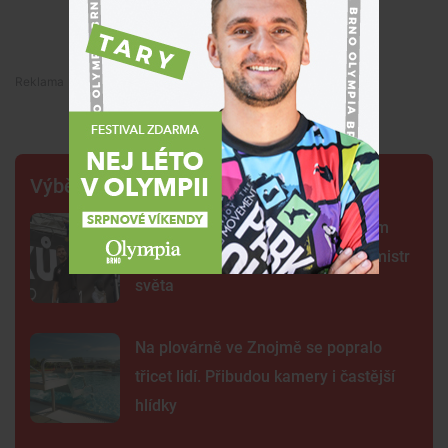
Premium
Premium
Výběr šéfredaktora
Centrum Brna ovládli šermíři. Jsem
jako Kung Fu Panda, řekl čerstvý mistr
světa
Na plovárně ve Znojmě se popralo
třicet lidí. Přibudou kamery i častější
hlídky