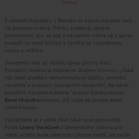
Premium
Z náměstí Republiky v Blansku se ozývá stavební ruch
od polovinu května. Dělníci zvelebují veřejné
prostranství, aby se lidé z okresního města už v sprnu
posadili na nové lavičky a osvěžili se rozprášenou
vodou z mlžítka.
Stavebníci mají už většinu úprav plochy mezi
Poduklím, bankou a městským úřadem hotovou.
„Čeká
nás ještě dodělání velkoformátové dlažby, umístění
osvětlení a položení zbývajících obrubníků. Na závěr
položíme travnaté koberce,“
popsal stavbyvedoucí
René Hrazdira
investici, jež vyšla na zhruba deset
milionů korun.
Vydlážděné je z velké části také nové parkoviště.
Podle
Leony Voráčové
z blanenského odboru pro
vnější vztahy bude parkovací plocha menší, ale počet