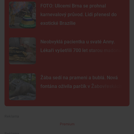
FOTO: Ulicemi Brna se prohnal
karnevalový průvod. Lidi přenesl do
exotické Brazílie
Neobvyklá pacientka u svaté Anny.
Lékaři vyšetřili 700 let starou madonu
Žába sedí na prameni a bublá. Nová
fontána oživila parčík v Žabovřeskách
Premium