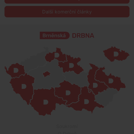
Další komerční články
Soukromí
O Drbně