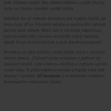
míst zůstane stejný díky efektivnějšímu využití plochy.
Auta od zbytku náměstí oddělí zídka.
Náměstí ale už nebude doménou aut a jejich řidičů, jak
tomu bylo dříve. Původní asfaltové parkoviště nahradí
plochy plné zeleně. Místo aut si na místě odpočinou
kolemjoudící díky novému mobiliáři, který nabídne
téměř třicet nových laviček a dvě dřevěná posezení.
Novinkou je také mlžítko, které přijde vhod v horkých
letních dnech. „
Zařízení bude umístěno v jednom ze
zelených kruhů. Lidé stisknou tlačítko a zařízení vyrobí
vodní mlhu. K příjemnějšímu klimatu přispěje také bílá
dlažba,”
vysvětlil
Jiří Svoboda
z investičního oddělení
blanenského městského úřadu