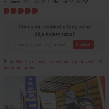
Hodnocení článku je
100 %
. Ohodnoť článek i Ty!
Chceš mít přehled o tom, co se
děje kolem tebe?
Přihlásit
Štítky
Blansko
,
náměstí
,
rekonstrukce
,
parkoviště
,
Jiří
Svoboda
,
oprava