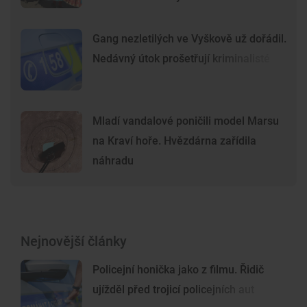
Gang nezletilých ve Vyškově už dořádil.
Nedávný útok prošetřují kriminalisté
Mladí vandalové poničili model Marsu
na Kraví hoře. Hvězdárna zařídila
náhradu
Nejnovější články
Policejní honička jako z filmu. Řidič
ujížděl před trojicí policejních aut