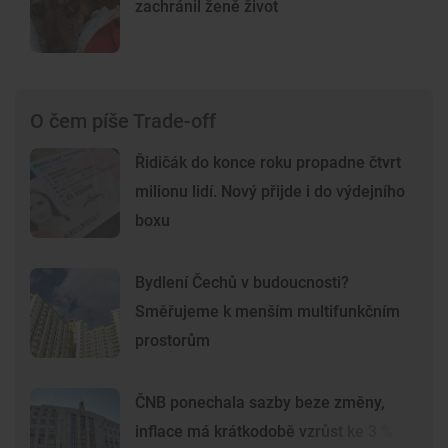
zachránil ženě život
O čem píše Trade-off
Řidičák do konce roku propadne čtvrt
milionu lidí. Nový přijde i do výdejního
boxu
Bydlení Čechů v budoucnosti?
Směřujeme k menším multifunkčním
prostorům
ČNB ponechala sazby beze změny,
inflace má krátkodobě vzrůst ke 3 %