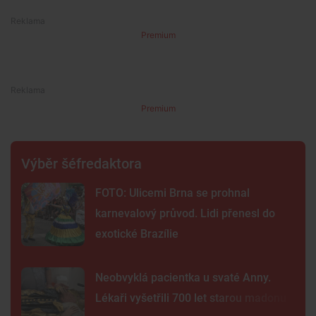
Premium
Premium
Výběr šéfredaktora
FOTO: Ulicemi Brna se prohnal
karnevalový průvod. Lidi přenesl do
exotické Brazílie
Neobvyklá pacientka u svaté Anny.
Lékaři vyšetřili 700 let starou madonu