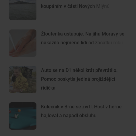
koupáním v části Nových Mlýnů
Žloutenka ustupuje. Na jihu Moravy se
nakazilo nejméně lidí od začátku roku
Auto se na D1 několikrát převrátilo.
Pomoc poskytla jediná projíždějící
řidička
Kulečník v Brně se zvrtl. Host v herně
hajloval a napadl obsluhu