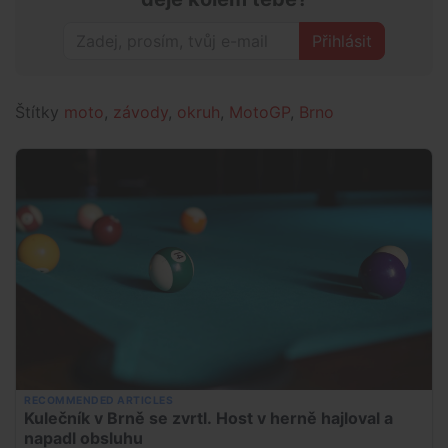
Přihlásit
Štítky
moto
,
závody
,
okruh
,
MotoGP
,
Brno