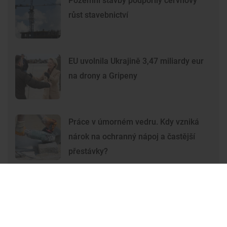
Pozemní stavby podpořily červnový
růst stavebnictví
EU uvolnila Ukrajině 3,47 miliardy eur
na drony a Gripeny
Práce v úmorném vedru. Kdy vzniká
nárok na ochranný nápoj a častější
přestávky?
Premium
Premium