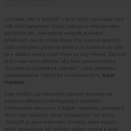
„Chceme, aby si MotoGP v Brně mohli vyzkoušet také
lidé, kteří šampionát dosud znali jen z televize nebo
sociálních sítí. Jednodenní vstupné je ideální
příležitostí, jak do světa Grand Prix poprvé naskočit,
zažít atmosféru přímo na místě a rozhodnout se, zda
se v dalších letech vrátit třeba na celý víkend. Zároveň
je pro nás velmi důležité, aby byla cenová politika
dlouhodobě přátelská k rodinám,“
uvedl předseda
představenstva CREDITAS Autodromu Brno
Karel
Hubáček
.
Část výtěžku ze vstupného zároveň poputuje na
podporu dětských onkologických pacientů
v bohunické nemocnici. Z každé vstupenky prodané v
rámci této iniciativy věnují organizátoři 100 korun.
„MotoGP je akce světového formátu, která dokáže
spojit desetitisíce lidí, přinést radost, emoce a silné