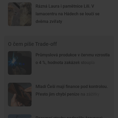
Rázná Laura i pamětnice Lili. V
lamacentru na Hádech se loučí se
dvěma zvířaty
O čem píše Trade-off
Průmyslová produkce v červnu vzrostla
o 4 %, hodnota zakázek stoupla
Mladí Češi mají finance pod kontrolou.
Přesto jim chybí peníze na zážitky