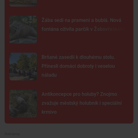
Žába sedí na prameni a bublá. Nová
fontána oživila parčík v Žabovřeskách
Brňané zasedli k dlouhému stolu.
Přinesli domácí dobroty i veselou
náladu
Antikoncepce pro holuby? Znojmo
zvažuje městský holubník i speciální
krmivo