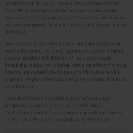
uskuteční od 19. do 21. června. Po loňském návratu
MotoGP na brněnský okruh jsou očekávání vysoká.
Organizátoři chtějí vyjít vstříc dětem i těm, kteří se na
světový šampionát silničních motocyklů dosud naživo
nedostali.
Organizátoři Grand Prix České republiky představili
nové vstupenky, které mají zpřístupnit závod širšímu
okruhu návštěvníků. Děti do 14 let v doprovodu
dospělého budou mít v pátek vstup na přírodní tribuny
zdarma, na nedělní závod pak pro ně budou nově k
dispozici zvýhodněné vstupenky na sedadlové tribuny
za 500 korun.
Dospělí si mohou na páteční program zakoupit
vstupenku na přírodní tribuny za 890 korun.
Zvýhodněné nedělní vstupenky na sedadlové tribuny
T1, T2, T4 a T6 vyjdou dospělé na 3 900 korun.