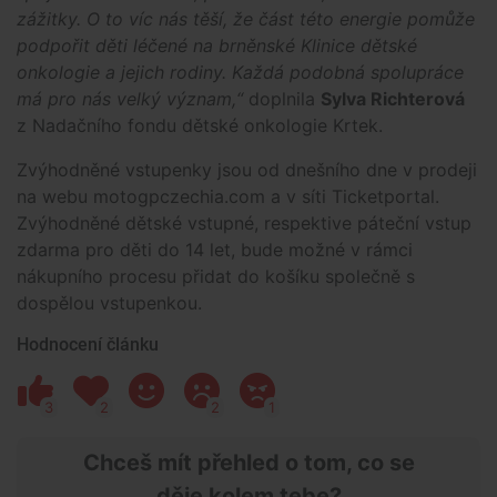
zážitky. O to víc nás těší, že část této energie pomůže
podpořit děti léčené na brněnské Klinice dětské
onkologie a jejich rodiny. Každá podobná spolupráce
má pro nás velký význam,“
doplnila
Sylva Richterová
z Nadačního fondu dětské onkologie Krtek.
Zvýhodněné vstupenky jsou od dnešního dne v prodeji
na webu motogpczechia.com a v síti Ticketportal.
Zvýhodněné dětské vstupné, respektive páteční vstup
zdarma pro děti do 14 let, bude možné v rámci
nákupního procesu přidat do košíku společně s
dospělou vstupenkou.
Hodnocení článku
3
2
2
1
Chceš mít přehled o tom, co se
děje kolem tebe?