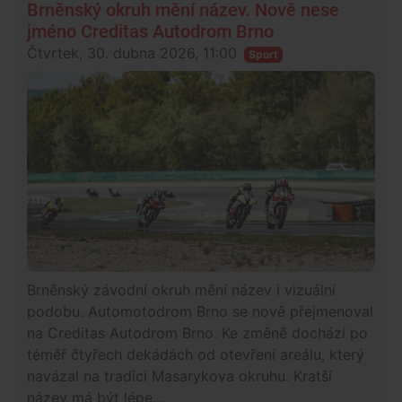
Brněnský okruh mění název. Nově nese
jméno Creditas Autodrom Brno
Čtvrtek, 30. dubna 2026, 11:00
Sport
Brněnský závodní okruh mění název i vizuální
podobu. Automotodrom Brno se nově přejmenoval
na Creditas Autodrom Brno. Ke změně dochází po
téměř čtyřech dekádách od otevření areálu, který
navázal na tradici Masarykova okruhu. Kratší
název má být lépe...