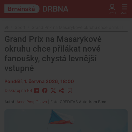
Sport
Grand Prix na Masarykově okruhu chce přilákat nové
Grand Prix na Masarykově
okruhu chce přilákat nové
fanoušky, chystá levnější
vstupné
Pondělí, 1. června 2026, 18:00
Diskutuj na FB
Autoři
Anna Pospíšilová
| Foto
CREDITAS Autodrom Brno