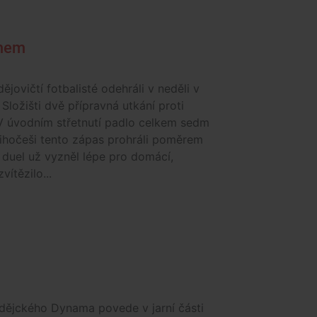
jmem
jovičtí fotbalisté odehráli v neděli v
 Složišti dvě přípravná utkání proti
V úvodním střetnutí padlo celkem sedm
Jihočeši tento zápas prohráli poměrem
í duel už vyzněl lépe pro domácí,
ítězilo...
dějckého Dynama povede v jarní části