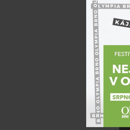
Nad
Nedě