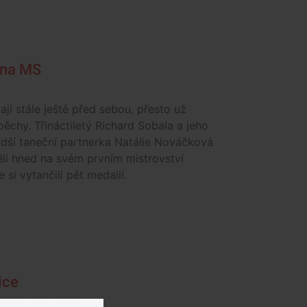
l na MS
ají stále ještě před sebou, přesto už
spěchy. Třináctiletý Richard Sobala a jeho
adší taneční partnerka Natálie Nováčková
li hned na svém prvním mistrovství
 si vytančili pět medailí.
ice