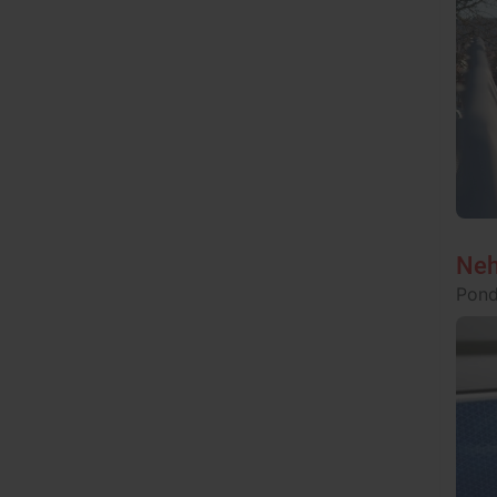
Neh
Pond