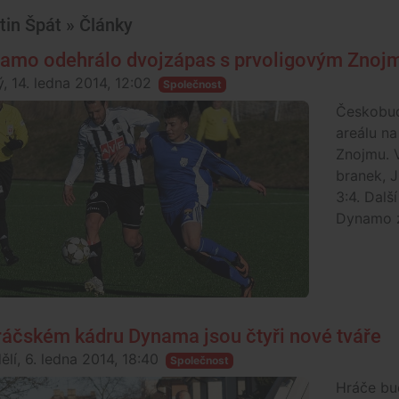
tin Špát » Články
amo odehrálo dvojzápas s prvoligovým Zno
, 14. ledna 2014, 12:02
Společnost
Českobudě
areálu na
Znojmu. 
branek, 
3:4. Dalš
Dynamo zv
ráčském kádru Dynama jsou čtyři nové tváře
ělí, 6. ledna 2014, 18:40
Společnost
Hráče bu