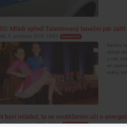
EO: Mládí vpřed! Talentovaný taneční pár záři
ělí, 2. prosince 2013, 13:53
Společnost
Kariéru m
sbírají ú
o rok ml
se zaskvě
světa, kde
N baví mládež, ta se soutěžením učí o energet
da, 27. listopadu 2013, 21:04
Ostatní sporty