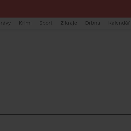
rávy
Krimi
Sport
Z kraje
Drbna
Kalendář 