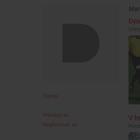
Mar
Dyn
Úterý
Články
Přihlásit se
V h
Registrovat se
Pond