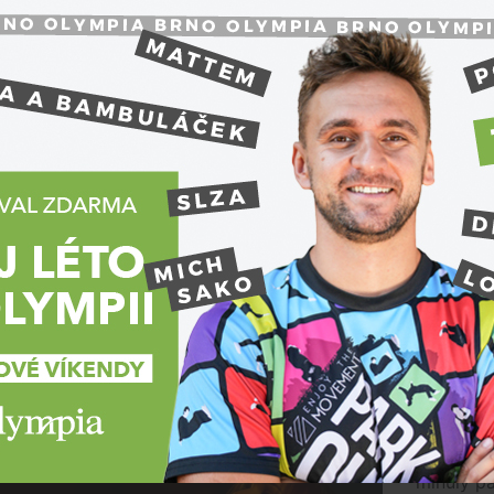
Soutěž Ma
rozšíření
pozná již
výsledků 
Husově tř
Premium
šená Kristína: „Publikum bylo fantastické!“
le, 3. listopadu 2013, 16:05
Míčové sporty
Slovenská
minulý pá