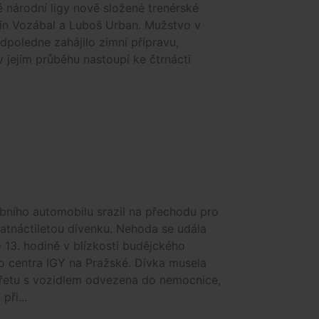
 národní ligy nově složené trenérské
in Vozábal a Luboš Urban. Mužstvo v
dpoledne zahájilo zimní přípravu,
v jejím průběhu nastoupí ke čtrnácti
bního automobilu srazil na přechodu pro
atnáctiletou dívenku. Nehoda se udála
 13. hodině v blízkosti budějckého
o centra IGY na Pražské. Dívka musela
třetu s vozidlem odvezena do nemocnice,
při...