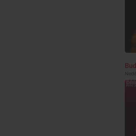
Bud
Nedě