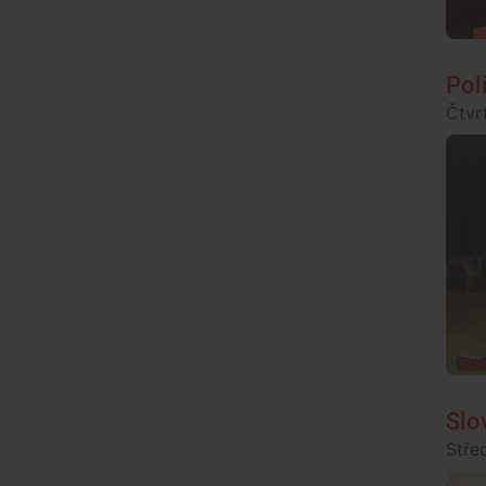
Pol
Čtvrt
Slo
Střed