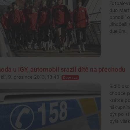
Fotbalové
duo Mart
pondělí o
Jihočeši 
duelům.
oda u IGY, automobil srazil dítě na přechodu
ělí, 9. prosince 2013, 13:43
Doprava
Řidič oso
chodce p
krátce po
nákupníh
být po s
byla však 