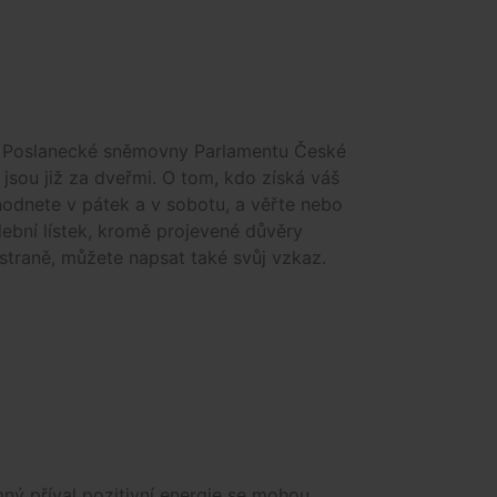
 Poslanecké sněmovny Parlamentu České
 jsou již za dveřmi. O tom, kdo získá váš
hodnete v pátek a v sobotu, a věřte nebo
lební lístek, kromě projevené důvěry
 straně, můžete napsat také svůj vzkaz.
ný příval pozitivní energie se mohou