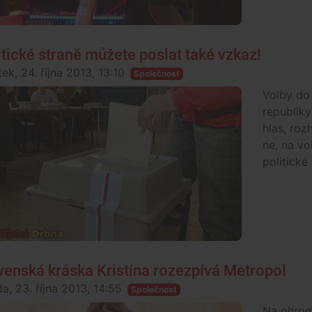
itické straně můžete poslat také vzkaz!
ek, 24. října 2013, 13:10
Společnost
Volby do
republiky
hlas, roz
ne, na vo
politické
venská kráska Kristína rozezpívá Metropol
a, 23. října 2013, 14:55
Společnost
Na ohrom