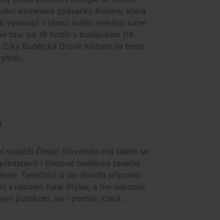
oušci slovenské zpěvačky Kristíny, která
k vystoupí v rámci svého velkého turné
ie tour od 19 hodin v budějckém DK
. Díky Budějcké Drbně můžete na tento
yhrát...
h
ní soutěži Česko Slovensko má talent se
ředstavili i členové budějcké taneční
side. Tanečníci si do divadla připravili
ní s názvem Funk Styles, a tím nakonec
ejen publikum, ale i porotu, která...