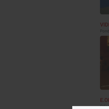
VID
Pond
E.O
Stře