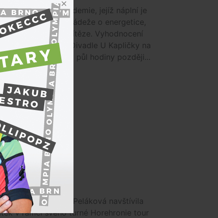
lá energetická akademie, jejíž náplní je
 vědomostí dětí a mládeže o energetice,
 tuto sobotu první vítěze. Vyhodnocení
1. kola proběhne v Divadle U Kapličky na
ídě v 10.30 hodin, o půl hodiny později...
 zpěvačka Kristina Peláková navštívila
tek v rámci svého turné Horehronie tour