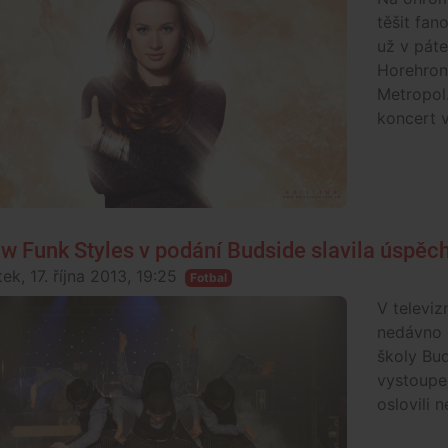
těšit fan
už v páte
Horehron
Metropol
koncert v
w Funk Styles v podání Budside slavila úspěc
ek, 17. října 2013, 19:25
Fotbal
V televiz
nedávno p
školy Bud
vystoupe
oslovili n