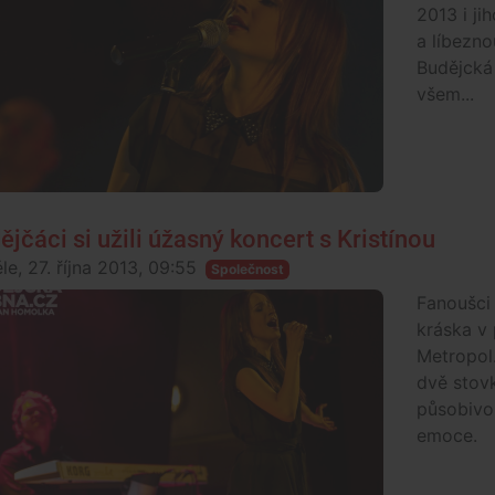
2013 i ji
a líbezno
Budějcká 
všem...
ějčáci si užili úžasný koncert s Kristínou
le, 27. října 2013, 09:55
Společnost
Fanoušci 
kráska v 
Metropol.
dvě stovk
působivo
emoce.