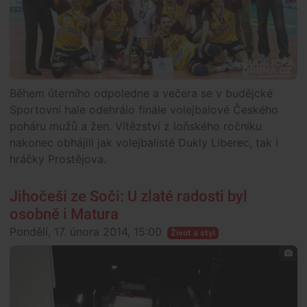
Během úterního odpoledne a večera se v budějcké
Sportovní hale odehrálo finále volejbalové Českého
poháru mužů a žen. Vítězství z loňského ročníku
nakonec obhájili jak volejbalisté Dukly Liberec, tak i
hráčky Prostějova.
Jihočeši ze Soči: U zlaté radosti byl
osobně i Matura
Pondělí, 17. února 2014, 15:00
Život a styl