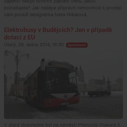
zájemci nebyli ochotni zaplatit cenu, jakou
požadujete? Jak nejlépe připravit nemovitost k prodeji
vám poradí designérka Iveta Hlásková.
Elektrobusy v Budějcích? Jen v případě
dotací z EU
Úterý, 28. ledna 2014, 16:30
Společnost
V úterý dopoledne byl na náměstí Přemysla Otakara II.