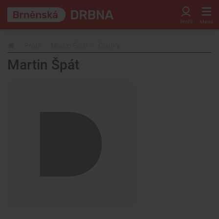
Profil
Martin Špát
Články
Martin Špát