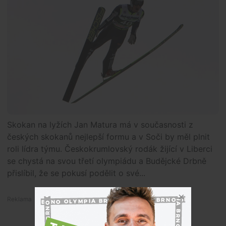
Skokan na lyžích Jan Matura má v současnosti z
českých skokanů nejlepší formu a v Soči by měl plnit
roli lídra týmu. Českokrumlovský rodák žijící v Liberci
se chystá na svou třetí olympiádu a Budějcké Drbně
přislíbil, že se pokusí podělit o své...
Premium