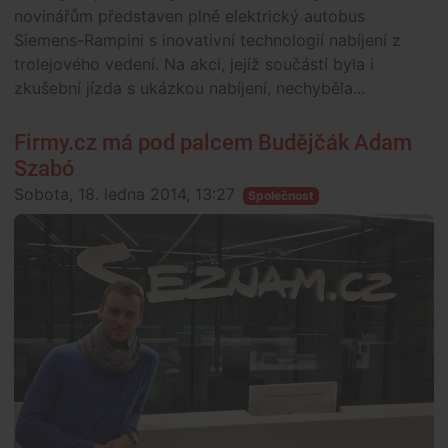
novinářům představen plně elektrický autobus
Siemens-Rampini s inovativní technologií nabíjení z
trolejového vedení. Na akci, jejíž součástí byla i
zkušební jízda s ukázkou nabíjení, nechyběla...
Firmy.cz má pod palcem Budějčák Adam
Szabó
Sobota, 18. ledna 2014, 13:27
Společnost