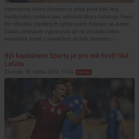
Internetový kolos Seznam.cz přijal před pěti lety
budějckého rodáka jako administrátora katalogu firem.
Po několika úspěšných výběrových řízeních se Adam
Szabó postupně vypracoval až na produktového
manažera jedné z největších služeb Seznamu -...
Být kapitánem Sparty je pro mě čest! říká
Lafata
Čtvrtek, 16. ledna 2014, 17:24
Kultura