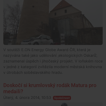
V soutěži E.ON Energy Globe Award ČR, která je
nazývána také jako udělování ‚ekologických Oskarů‘,
zaznamenal úspěch i jihočeský projekt. V loňském roce
v jedné z kategorií zvítězila moderní městská knihovna
v útrobách soběslavského hradu.
Doskočí si krumlovský rodák Matura pro
medaili?
Úterý, 4. února 2014, 10:53
Společnost