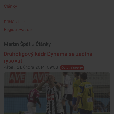
Články
Přihlásit se
Registrovat se
Martin Špát » Články
Druholigový kádr Dynama se začíná
rýsovat
Pátek, 21. února 2014, 09:03
Ostatní sporty