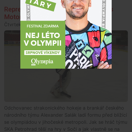
Reprezentační gólman Salák trénuje s
Motorem
Čtvrtek, 30. ledna 2014, 19:02
Fotbal
Odchovanec strakonického hokeje a brankář českého
národního týmu Alexander Salák ladí formu před blížící
se olympiádou v jihočeské metropoli. Jak se hráč týmu
SKA Petrohrad těší na hry v Soči a jak vlastně se na