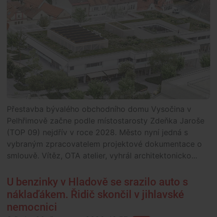
Přestavba bývalého obchodního domu Vysočina v
Pelhřimově začne podle místostarosty Zdeňka Jaroše
(TOP 09) nejdřív v roce 2028. Město nyní jedná s
vybraným zpracovatelem projektové dokumentace o
smlouvě. Vítěz, OTA atelier, vyhrál architektonicko...
U benzinky v Hladově se srazilo auto s
náklaďákem. Řidič skončil v jihlavské
nemocnici