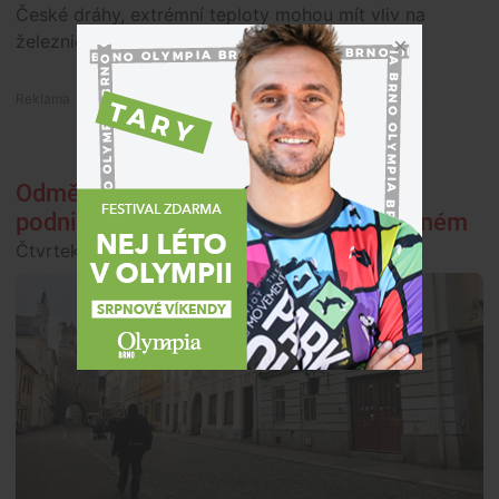
České dráhy, extrémní teploty mohou mít vliv na
železniční provoz a způsobit omezení dopravy.
Premium
Odměna za věrnost. Dlouhodobí
podnikatelé v Jihlavě ušetří na nájemném
Čtvrtek, 30. července 2026, 07:02
Doprava