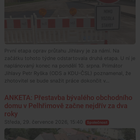
První etapa oprav průtahu Jihlavy je za námi. Na
začátku tohoto týdne odstartovala druhá etapa. U ní je
naplánovaný konec na pondělí 10. srpna. Primátor
Jihlavy Petr Ryška (ODS a KDU-ČSL) poznamenal, že
zhotovitel se bude snažit práce dokončit v...
ANKETA: Přestavba bývalého obchodního
domu v Pelhřimově začne nejdřív za dva
roky
Středa, 29. července 2026, 15:40
Společnost