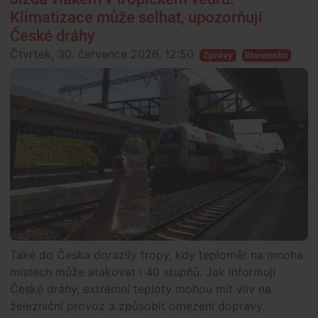
Klimatizace může selhat, upozorňují
České dráhy
Čtvrtek, 30. července 2026, 12:50
Zprávy
Blanensko
Také do Česka dorazily tropy, kdy teploměr na mnoha
místech může atakovat i 40 stupňů. Jak informují
České dráhy, extrémní teploty mohou mít vliv na
železniční provoz a způsobit omezení dopravy.