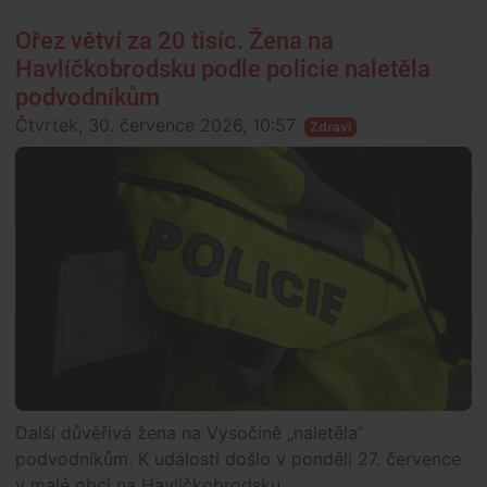
Ořez větví za 20 tisíc. Žena na
Havlíčkobrodsku podle policie naletěla
podvodníkům
Čtvrtek, 30. července 2026, 10:57
Zdraví
Další důvěřivá žena na Vysočině „naletěla“
podvodníkům. K události došlo v pondělí 27. července
v malé obci na Havlíčkobrodsku.