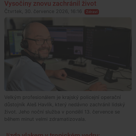
Vysočiny znovu zachránil život
Čtvrtek, 30. července 2026, 16:16
Zdraví
Velkým profesionálem je krajský policejní operační
důstojník Aleš Havlík, který nedávno zachránil lidský
život. Jeho noční služba v pondělí 13. července se
během minut velmi zdramatizovala.
Jízda vlakem v tropickém vedru: