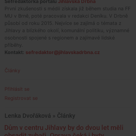
Šéfredaktorka portálu
Jihlavská Drbna
První zkušenosti s médii získala již během studia na FF
MU v Brně, poté pracovala v redakci Deníku. V Drbně
působí od roku 2015. Nejvíce se zajímá o témata z
Jihlavy a blízkého okolí, komunální politiku, významné
osobnosti spojené s regionem a zajímavé lidské
příběhy.
Kontakt:
sefredaktor@jihlavskadrbna.cz
Články
Přihlásit se
Registrovat se
Lenka Dvořáková » Články
Dům v centru Jihlavy by do dvou let měli
obsadit zubaři. Oprava čeká i byty