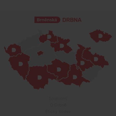
Soukromí
O Drbně
Etický kodex