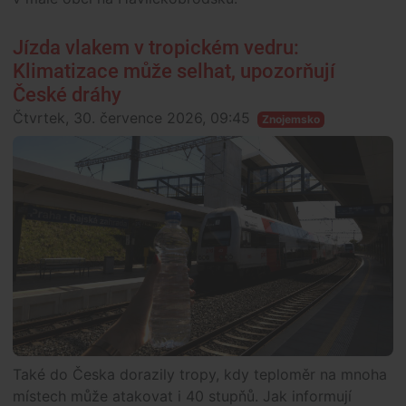
Jízda vlakem v tropickém vedru:
Klimatizace může selhat, upozorňují
České dráhy
Čtvrtek, 30. července 2026, 09:45
Znojemsko
Také do Česka dorazily tropy, kdy teploměr na mnoha
místech může atakovat i 40 stupňů. Jak informují