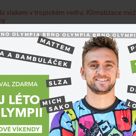
da vlakem v tropickém vedru: Klimatizace můž
hy
k, 31. července 2026, 12:00
Doprava
Také do Č
mnoha mí
informují
mít vliv 
dopravy.
Premium