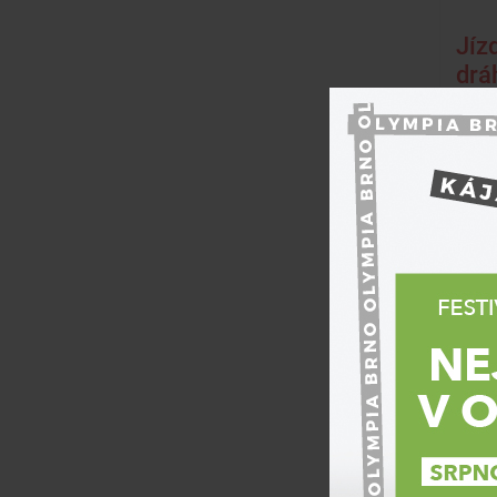
Jíz
drá
Páte