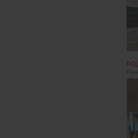
POL
Páte