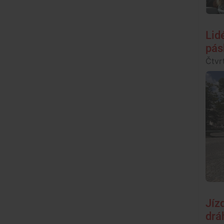
Lid
pás
Čtvr
Jíz
drá