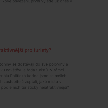
ilkové osvěžení, první vyjede už dnes v
ktivnější pro turisty?
zdniny se dostávají do své poloviny a
avu navštěvuje řada turistů. V rámci
riálu Politická korida jsme se našich
 zastupitelů zeptali, jaké místo v
 podle nich turisticky nejatraktivnější?