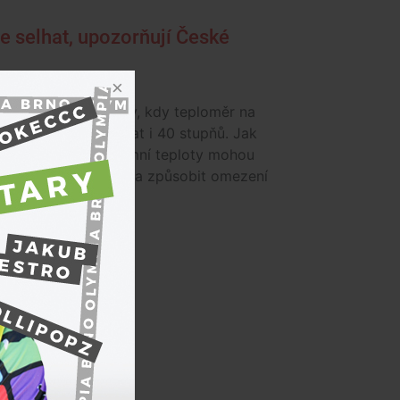
e selhat, upozorňují České
eska dorazily tropy, kdy teploměr na
stech může atakovat i 40 stupňů. Jak
 České dráhy, extrémní teploty mohou
na železniční provoz a způsobit omezení