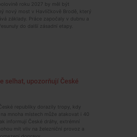
polovině roku 2027 by měl být
ý nový most v Havlíčkově Brodě, který
ává základy. Práce započaly v dubnu a
řesunuly do další zásadní etapy.
e selhat, upozorňují České
eské republiky dorazily tropy, kdy
 na mnoha místech může atakovat i 40
ak informují České dráhy, extrémní
ohou mít vliv na železniční provoz a
 omezení dopravy.