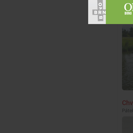
Tip
mu
Páte
Chv
Páte