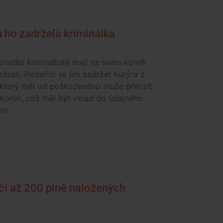
du ho zadržela kriminálka
rodští kriminalisté mají na svém kontě
ásah. Podařilo se jim zadržet kurýra z
, který měl od poškozeného muže převzít
 korun, což měl být vklad do údajného
ní.
čí až 200 plně naložených