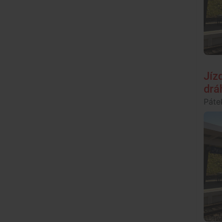
Jíz
drá
Páte