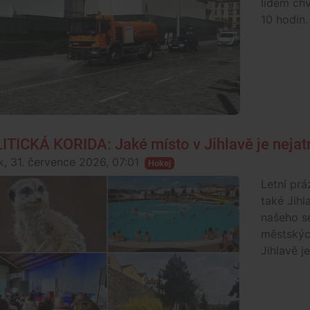
lidem chv
10 hodin.
ITICKÁ KORIDA: Jaké místo v Jihlavě je nejatra
k, 31. července 2026, 07:01
Hokej
Letní prá
také Jihl
našeho se
městských
Jihlavě je