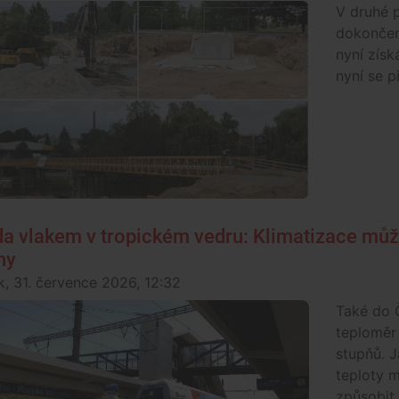
V druhé 
dokončen
nyní získ
nyní se p
da vlakem v tropickém vedru: Klimatizace můž
hy
k, 31. července 2026, 12:32
Také do Č
teploměr
stupňů. J
teploty m
způsobit