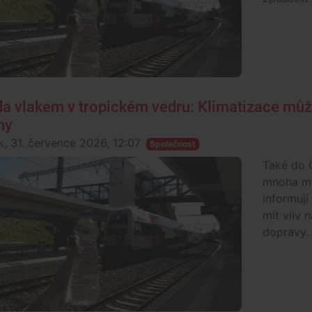
da vlakem v tropickém vedru: Klimatizace můž
hy
k, 31. července 2026, 12:07
Společnost
Také do Č
mnoha mí
informují
mít vliv 
dopravy.