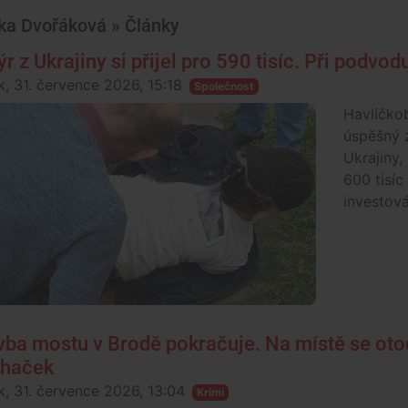
ka Dvořáková » Články
ýr z Ukrajiny si přijel pro 590 tisíc. Při podvo
k, 31. července 2026, 15:18
Společnost
Havlíčkob
úspěšný z
Ukrajiny
600 tisíc
investová
vba mostu v Brodě pokračuje. Na místě se oto
haček
k, 31. července 2026, 13:04
Krimi