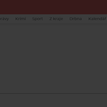
rávy
Krimi
Sport
Z kraje
Drbna
Kalendář 