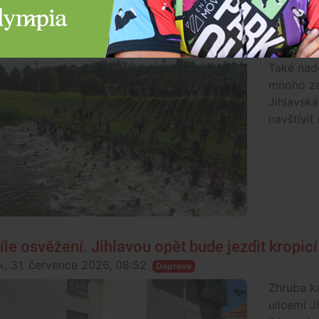
y na víkend: Startují sedmnáctidenní Prázdniny
že
k, 31. července 2026, 11:04
Také nad
mnoho za
Jihlavská
navštívit
íle osvěžení. Jihlavou opět bude jezdit kropic
k, 31. července 2026, 08:52
Doprava
Zhruba k
ulicemi J