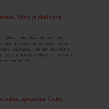
áměstí. Místo je obehnané
ásti jihlavského Masarykova náměstí,
ě kolem takzvaného pokojíčku, je teď k
rveno-bílá páska. Lidé tam tedy nesmí
. Jak zjistila naše redakce, důvodem je
latového povrchu.
e selhat, upozorňují České