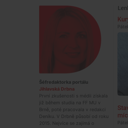
Len
Kur
Páte
Šéfredaktorka portálu
Jihlavská Drbna
První zkušenosti s médii získala
již během studia na FF MU v
Sta
Brně, poté pracovala v redakci
míc
Deníku. V Drbně působí od roku
Páte
2015. Nejvíce se zajímá o