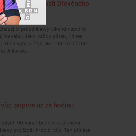
 v Telči. Luka hostí Dřevěného
cházející prázdninový víkend nabídne
jímavého. Jako každý pátek, i dnes
 Drbna vybírá čtyři akce, které můžete
 na Jihlavsku.
í vůz, poprvé už za hodinu
aždých 90 minut bude rozpálenými
ihlavy projíždět kropicí vůz. Ten přinese