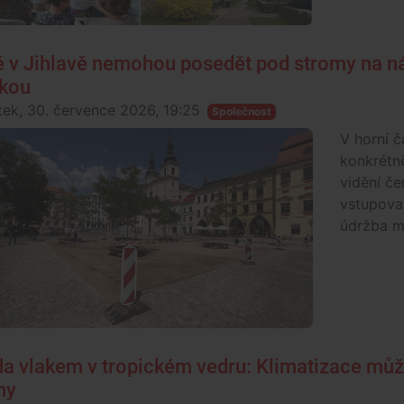
é v Jihlavě nemohou posedět pod stromy na n
kou
tek, 30. července 2026, 19:25
Společnost
V horní č
konkrétn
vidění če
vstupovat
údržba m
da vlakem v tropickém vedru: Klimatizace můž
hy