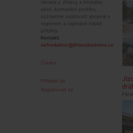
témata z Jihlavy a blízkého
okolí, komunální politiku,
významné osobnosti spojené s
regionem a zajímavé lidské
příběhy.
Kontakt:
sefredaktor@jihlavskadrbna.cz
Články
Jíz
Přihlásit se
drá
Registrovat se
Páte