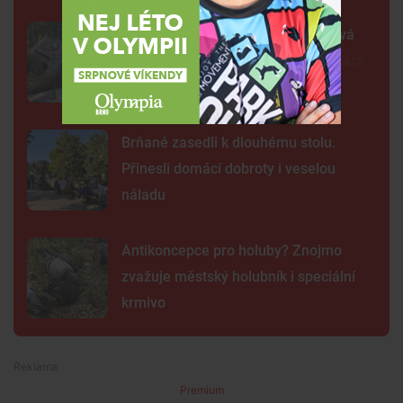
Žába sedí na prameni a bublá. Nová
fontána oživila parčík v Žabovřeskách
Brňané zasedli k dlouhému stolu.
Přinesli domácí dobroty i veselou
náladu
Antikoncepce pro holuby? Znojmo
zvažuje městský holubník i speciální
krmivo
Premium