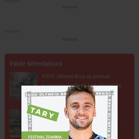
Premium
Premium
Výběr šéfredaktora
FOTO: Ulicemi Brna se prohnal
karnevalový průvod. Lidi přenesl do
exotické Brazílie
Neobvyklá pacientka u svaté Anny.
Lékaři vyšetřili 700 let starou madonu