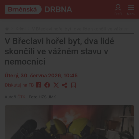
Krimi
V Břeclavi hořel byt, dva lidé skončili ve vážném st
V Břeclavi hořel byt, dva lidé
skončili ve vážném stavu v
nemocnici
Úterý, 30. června 2026, 10:45
Diskutuj na FB
Autoři
ČTK
| Foto
HZS JMK