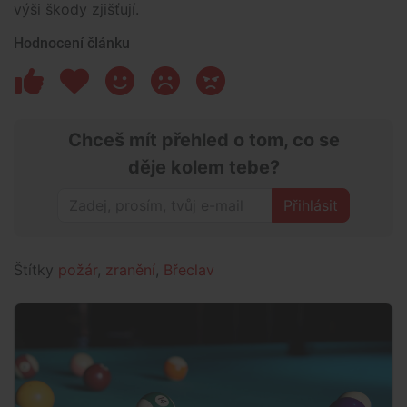
výši škody zjišťují.
Hodnocení článku
Chceš mít přehled o tom, co se
děje kolem tebe?
Přihlásit
Štítky
požár
,
zranění
,
Břeclav