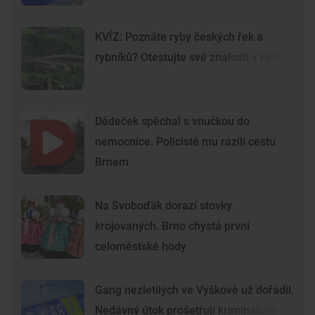
KVÍZ: Poznáte ryby českých řek a
rybníků? Otestujte své znalosti v kvízu
Dědeček spěchal s vnučkou do
nemocnice. Policisté mu razili cestu
Brnem
Na Svoboďák dorazí stovky
krojovaných. Brno chystá první
celoměstské hody
Gang nezletilých ve Vyškově už dořádil.
Nedávný útok prošetřují kriminalisté