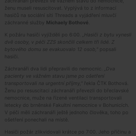
záchranáři převezli ve vážném stavu do nemocnice,
ženu museli resuscitovat. Vyplývá to z informací
hasičů na sociální síti Threads a vyjádření mluvčí
záchranné služby
Michaely Bothové
.
K požáru hasiči vyjížděli po 6:00.
„Hasiči z bytu vynesli
dvě osoby, v péči ZZS skončili celkem tři lidé. Z
bytového domu se evakuovalo 12 osob,"
popsali
hasiči.
Záchranáři dva lidi přepravili do nemocnic.
„Dva
pacienty ve vážném stavu jsme po ošetření
transportovali na urgentní příjmy,"
řekla ČTK Bothová.
Ženu po resuscitaci záchranáři převezli do břeclavské
nemocnice, muže na řízené ventilaci transportovali
letecky do brněnské Fakultní nemocnice v Bohunicích.
V péči měli záchranáři ještě jednoho člověka, toho po
ošetření ponechali na místě.
Hasiči požár zlikvidovali krátce po 7:00. Jeho příčinu a