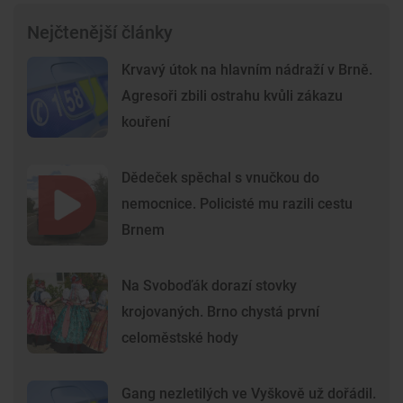
Nejčtenější články
Krvavý útok na hlavním nádraží v Brně.
Agresoři zbili ostrahu kvůli zákazu
kouření
Dědeček spěchal s vnučkou do
nemocnice. Policisté mu razili cestu
Brnem
Na Svoboďák dorazí stovky
krojovaných. Brno chystá první
celoměstské hody
Gang nezletilých ve Vyškově už dořádil.