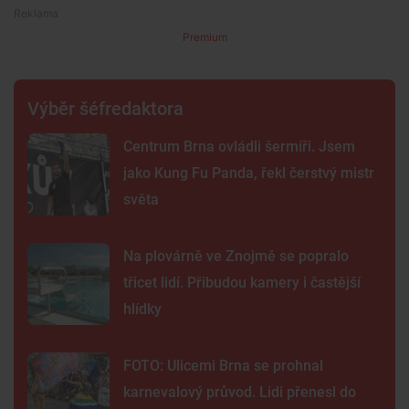
Premium
Výběr šéfredaktora
Centrum Brna ovládli šermíři. Jsem
jako Kung Fu Panda, řekl čerstvý mistr
světa
Na plovárně ve Znojmě se popralo
třicet lidí. Přibudou kamery i častější
hlídky
FOTO: Ulicemi Brna se prohnal
karnevalový průvod. Lidi přenesl do