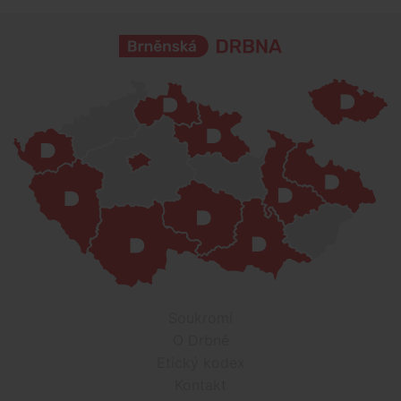
Soukromí
O Drbně
Etický kodex
Kontakt