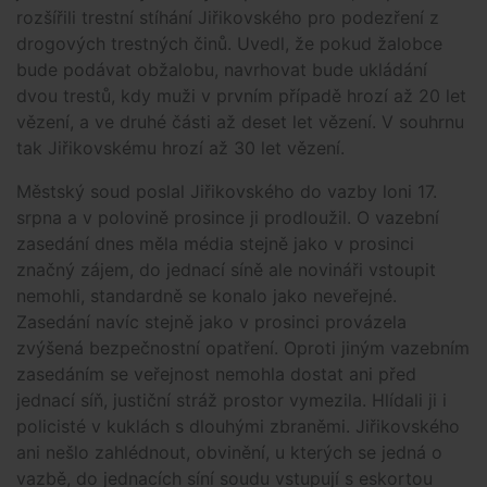
rozšířili trestní stíhání Jiřikovského pro podezření z
drogových trestných činů. Uvedl, že pokud žalobce
bude podávat obžalobu, navrhovat bude ukládání
dvou trestů, kdy muži v prvním případě hrozí až 20 let
vězení, a ve druhé části až deset let vězení. V souhrnu
tak Jiřikovskému hrozí až 30 let vězení.
Městský soud poslal Jiřikovského do vazby loni 17.
srpna a v polovině prosince ji prodloužil. O vazební
zasedání dnes měla média stejně jako v prosinci
značný zájem, do jednací síně ale novináři vstoupit
nemohli, standardně se konalo jako neveřejné.
Zasedání navíc stejně jako v prosinci provázela
zvýšená bezpečnostní opatření. Oproti jiným vazebním
zasedáním se veřejnost nemohla dostat ani před
jednací síň, justiční stráž prostor vymezila. Hlídali ji i
policisté v kuklách s dlouhými zbraněmi. Jiřikovského
ani nešlo zahlédnout, obvinění, u kterých se jedná o
vazbě, do jednacích síní soudu vstupují s eskortou