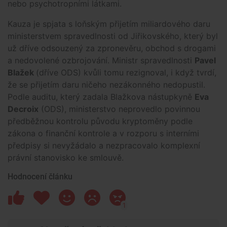
nebo psychotropními látkami.
Kauza je spjata s loňským přijetím miliardového daru
ministerstvem spravedlnosti od Jiřikovského, který byl
už dříve odsouzený za zpronevěru, obchod s drogami
a nedovolené ozbrojování. Ministr spravedlnosti
Pavel
Blažek
(dříve ODS) kvůli tomu rezignoval, i když tvrdí,
že se přijetím daru ničeho nezákonného nedopustil.
Podle auditu, který zadala Blažkova nástupkyně
Eva
Decroix
(ODS), ministerstvo neprovedlo povinnou
předběžnou kontrolu původu kryptoměny podle
zákona o finanční kontrole a v rozporu s interními
předpisy si nevyžádalo a nezpracovalo komplexní
právní stanovisko ke smlouvě.
Hodnocení článku
1