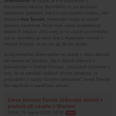
Jiřikovského
ve vazbě, je v ní souvislosti s
bitcoinovou kauzou. Novinářům to po skončení
vazebního zasedání, které trvalo necelou hodinu, řekl
žalobce
Petr Šereda
. Ponechání muže ve vazbě
žalobce navrhoval. Soud musí vazbu projednávat
každé tři měsíce. Jiřikovský je ve vazbě od loňského
srpna, obviněný je mimo jiné z legalizace výnosů z
trestné činnosti. Hrozí mu až 30 let vězení.
Soud ponechal Jiřikovského ve vazbě z obou důvodů,
jak navrhoval žalobce. Jde o důvod útěkový a
pokračování v trestné činnosti.
„Současně rozhodne o
tom, že se zamítají veškeré návrhy obhajoby na
propuštění z vazby různými náhradami,"
uvedl Šereda.
Šlo například o peněžitou záruku.
Dárce bitcoinů Tomáš Jiřikovský skončil v
poutech při zásahu v Břeclavi
Pátek, 15. srpna 2025, 08:10
Krimi