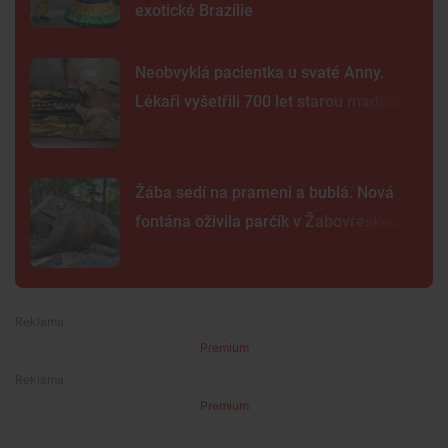
exotické Brazílie
Neobvyklá pacientka u svaté Anny.
Lékaři vyšetřili 700 let starou madonu
Žába sedí na prameni a bublá. Nová
fontána oživila parčík v Žabovřeskách
Premium
Premium