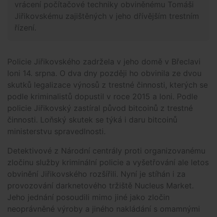
vrácení počítačové techniky obviněnému Tomáši
Jiřikovskému zajištěných v jeho dřívějším trestním
řízení.
Policie Jiřikovského zadržela v jeho domě v Břeclavi
loni 14. srpna. O dva dny později ho obvinila ze dvou
skutků legalizace výnosů z trestné činnosti, kterých se
podle kriminalistů dopustil v roce 2015 a loni. Podle
policie Jiřikovský zastíral původ bitcoinů z trestné
činnosti. Loňský skutek se týká i daru bitcoinů
ministerstvu spravedlnosti.
Detektivové z Národní centrály proti organizovanému
zločinu služby kriminální policie a vyšetřování ale letos
obvinění Jiřikovského rozšířili. Nyní je stíhán i za
provozování darknetového tržiště Nucleus Market.
Jeho jednání posoudili mimo jiné jako zločin
neoprávněné výroby a jiného nakládání s omamnými