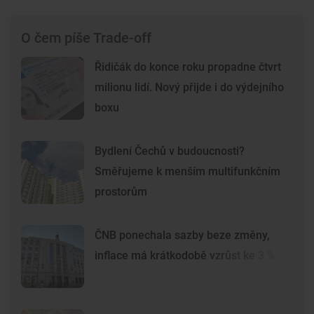
O čem píše Trade-off
Řidičák do konce roku propadne čtvrt
milionu lidí. Nový přijde i do výdejního
boxu
Bydlení Čechů v budoucnosti?
Směřujeme k menším multifunkčním
prostorům
ČNB ponechala sazby beze změny,
inflace má krátkodobě vzrůst ke 3 %