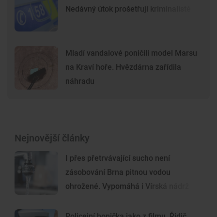
Nedávný útok prošetřují kriminalisté
Mladí vandalové poničili model Marsu
na Kraví hoře. Hvězdárna zařídila
náhradu
Nejnovější články
I přes přetrvávající sucho není
zásobování Brna pitnou vodou
ohrožené. Vypomáhá i Vírská nádrž
Policejní honička jako z filmu. Řidič