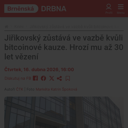
Krimi
Jiřikovský zůstává ve vazbě kvůli bitcoinové kauze.
Jiřikovský zůstává ve vazbě kvůli
bitcoinové kauze. Hrozí mu až 30
let vězení
Čtvrtek, 16. dubna 2026, 16:00
Diskutuj na FB
Autoři
ČTK
| Foto
Markéta Katrin Špoková