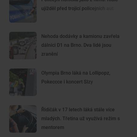
ujížděl před trojicí policejních aut
Nehoda dodávky a kamionu zavřela
dálnici D1 na Brno. Dva lidé jsou
zranění
Olympia Brno láká na Lollipopz,
Pokeccce i koncert Slzy
Řidičák v 17 letech láká stále více
mladých. Třetina už využívá režim s
mentorem