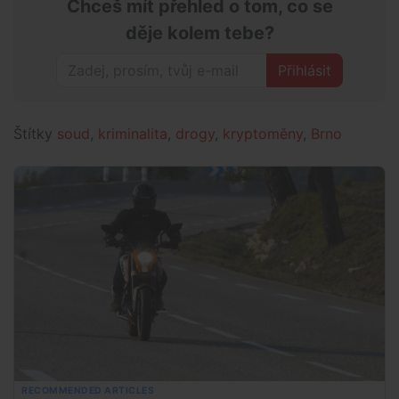
Chceš mít přehled o tom, co se
děje kolem tebe?
Přihlásit
Štítky
soud
,
kriminalita
,
drogy
,
kryptoměny
,
Brno