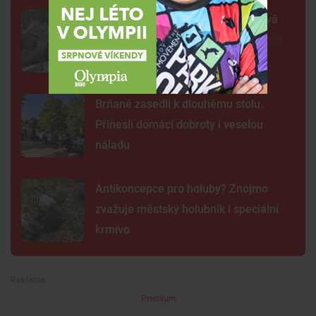
Žába sedí na prameni a bublá. Nová
fontána oživila parčík v Žabovřeskách
Brňané zasedli k dlouhému stolu.
Přinesli domácí dobroty i veselou
náladu
Antikoncepce pro holuby? Znojmo
zvažuje městský holubník i speciální
krmivo
Premium