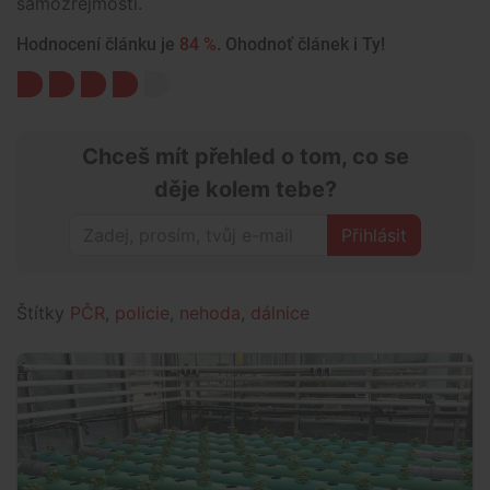
samozřejmostí.
Hodnocení článku je
84 %
. Ohodnoť článek i Ty!
Chceš mít přehled o tom, co se
děje kolem tebe?
Přihlásit
Štítky
PČR
,
policie
,
nehoda
,
dálnice