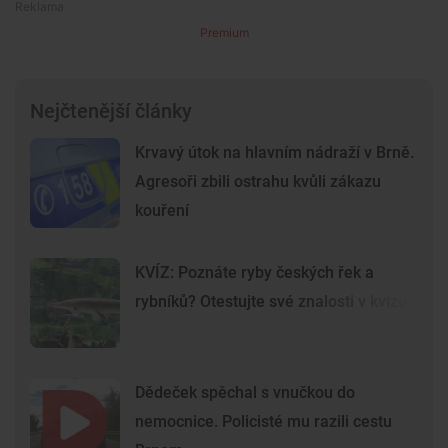
Premium
Nejčtenější články
Krvavý útok na hlavním nádraží v Brně.
Agresoři zbili ostrahu kvůli zákazu
kouření
KVÍZ: Poznáte ryby českých řek a
rybníků? Otestujte své znalosti v kvízu
Dědeček spěchal s vnučkou do
nemocnice. Policisté mu razili cestu