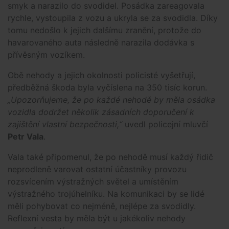
smyk a narazilo do svodidel. Posádka zareagovala
rychle, vystoupila z vozu a ukryla se za svodidla. Díky
tomu nedošlo k jejich dalšímu zranění, protože do
havarovaného auta následně narazila dodávka s
přívěsným vozíkem.
Obě nehody a jejich okolnosti policisté vyšetřují,
předběžná škoda byla vyčíslena na 350 tisíc korun.
„Upozorňujeme, že po každé nehodě by měla osádka
vozidla dodržet několik zásadních doporučení k
zajištění vlastní bezpečnosti,“
uvedl policejní mluvčí
Petr Vala
.
Vala také připomenul, že po nehodě musí každý řidič
neprodleně varovat ostatní účastníky provozu
rozsvícením výstražných světel a umístěním
výstražného trojúhelníku. Na komunikaci by se lidé
měli pohybovat co nejméně, nejlépe za svodidly.
Reflexní vesta by měla být u jakékoliv nehody