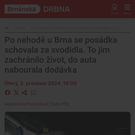
Krimi
Po nehodě u Brna se posádka schovala za svodidla. 
Po nehodě u Brna se posádka
schovala za svodidla. To jim
zachránilo život, do auta
nabourala dodávka
Úterý, 3. prosince 2024, 19:00
Autoři
Anna Pospíšilová
| Foto
PČR