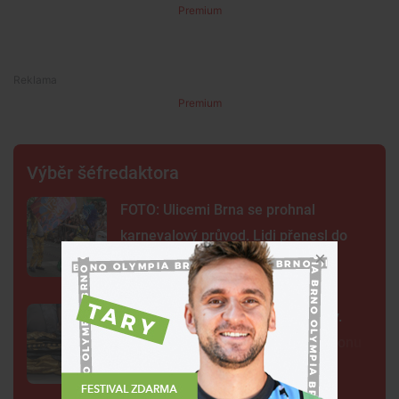
Premium
Premium
Výběr šéfredaktora
FOTO: Ulicemi Brna se prohnal
karnevalový průvod. Lidi přenesl do
exotické Brazílie
Neobvyklá pacientka u svaté Anny.
Lékaři vyšetřili 700 let starou madonu