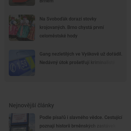
Brnem
Na Svoboďák dorazí stovky
krojovaných. Brno chystá první
celoměstské hody
Gang nezletilých ve Vyškově už dořádil.
Nedávný útok prošetřují kriminalisté
Nejnovější články
Podle písařů i slavného vědce. Cestující
poznají historii brněnských zastávek