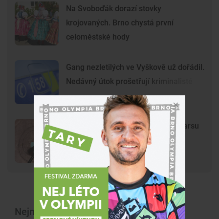
Na Svoboďák dorazí stovky
krojovaných. Brno chystá první
celoměstské hody
Gang nezletilých ve Vyškově už dořádil.
Nedávný útok prošetřují kriminalisté
Mladí vandalové poničili model Marsu
na Kraví hoře. Hvězdárna zařídila
náhradu
Nejnovější články