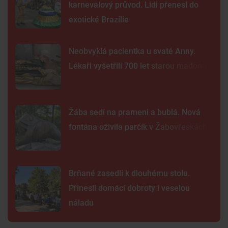
karnevalový průvod. Lidi přenesl do
exotické Brazílie
Neobvyklá pacientka u svaté Anny.
Lékaři vyšetřili 700 let starou madonu
Žába sedí na prameni a bublá. Nová
fontána oživila parčík v Žabovřeskách
Brňané zasedli k dlouhému stolu.
Přinesli domácí dobroty i veselou
náladu