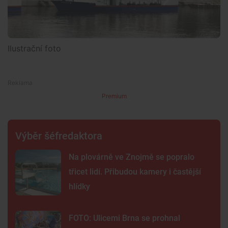
Ilustrační foto
Premium
Výběr šéfredaktora
Na plovárně ve Znojmě se popralo
třicet lidí. Přibudou kamery i častější
hlídky
FOTO: Ulicemi Brna se prohnal