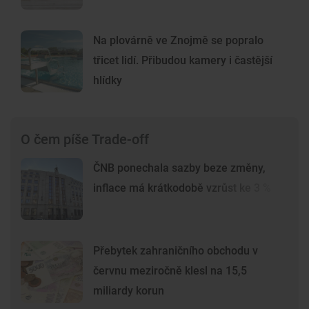
Na plovárně ve Znojmě se popralo
třicet lidí. Přibudou kamery i častější
hlídky
O čem píše Trade-off
ČNB ponechala sazby beze změny,
inflace má krátkodobě vzrůst ke 3 %
Přebytek zahraničního obchodu v
červnu meziročně klesl na 15,5
miliardy korun