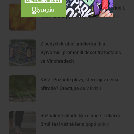
Tak detailně jsme Slunce ještě neviděli.
Nové snímky přinesly průlomový objev
Z šedých krabic umělecká díla.
Výtvarníci proměnili deset trafostanic
ve Vinohradech
KVÍZ: Poznáte plazy, kteří žijí v české
přírodě? Otestujte se v kvízu
Rozpálené chodníky i slunce. Lékaři v
Brně řeší vážné letní popáleniny