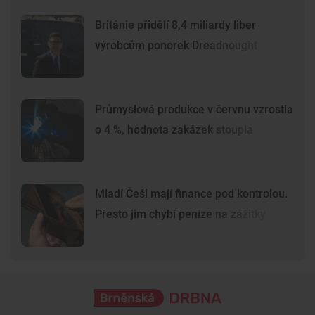
Británie přidělí 8,4 miliardy liber
výrobcům ponorek Dreadnought
Průmyslová produkce v červnu vzrostla
o 4 %, hodnota zakázek stoupla
Mladí Češi mají finance pod kontrolou.
Přesto jim chybí peníze na zážitky