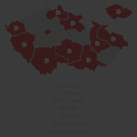
Soukromí
O Drbně
Etický kodex
Kontakt
Inzerce
Práce v Drbně
Nastavení cookies