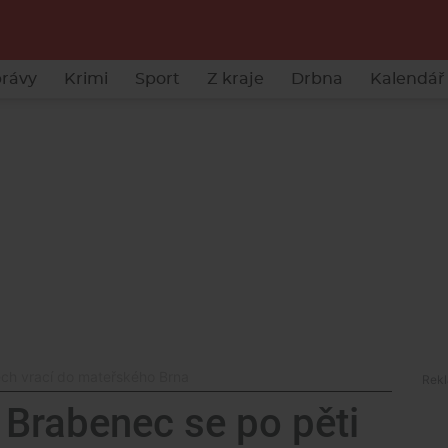
rávy
Krimi
Sport
Z kraje
Drbna
Kalendář 
ech vrací do mateřského Brna
 Brabenec se po pěti