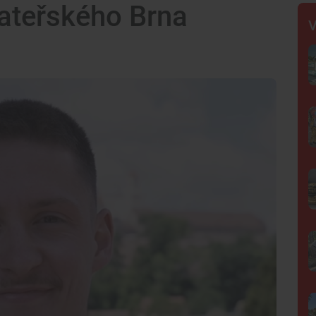
mateřského Brna
V