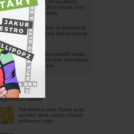
Na Svoboďák dorazí stovky
krojovaných. Brno chystá první
celoměstské hody
Gang nezletilých ve Vyškově už
dořádil. Nedávný útok prošetřují
kriminalisté
Mladí vandalové poničili model
Marsu na Kraví hoře. Hvězdárna
zařídila náhradu
ejnovější články
Tak detailně jsme Slunce ještě
neviděli. Nové snímky přinesly
průlomový objev