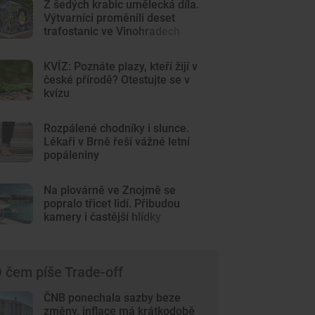
Z šedých krabic umělecká díla.
Výtvarníci proměnili deset
trafostanic ve Vinohradech
KVÍZ: Poznáte plazy, kteří žijí v
české přírodě? Otestujte se v
kvízu
Rozpálené chodníky i slunce.
Lékaři v Brně řeší vážné letní
popáleniny
Na plovárně ve Znojmě se
popralo třicet lidí. Přibudou
kamery i častější hlídky
 čem píše Trade-off
ČNB ponechala sazby beze
změny, inflace má krátkodobě