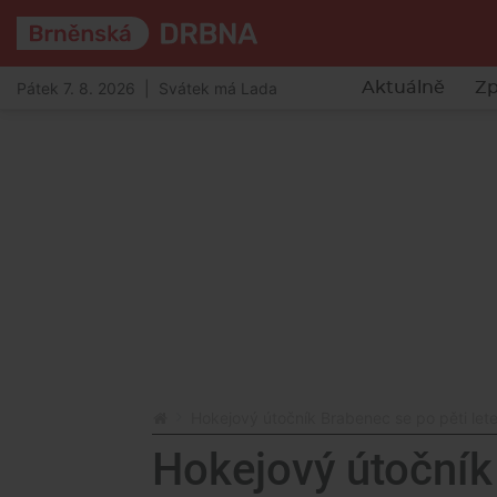
Pátek 7. 8. 2026 | Svátek má Lada
Aktuálně
Zp
Hokejový útočník Brabenec se po pěti let
Hokejový útočník