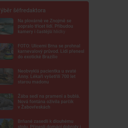
ýběr šéfredaktora
Na plovárně ve Znojmě se
popralo třicet lidí. Přibudou
kamery i častější hlídky
FOTO: Ulicemi Brna se prohnal
karnevalový průvod. Lidi přenesl
do exotické Brazílie
Neobvyklá pacientka u svaté
Anny. Lékaři vyšetřili 700 let
starou madonu
Žába sedí na prameni a bublá.
Nová fontána oživila parčík
v Žabovřeskách
Brňané zasedli k dlouhému
stolu. Přinesli domácí dobroty i