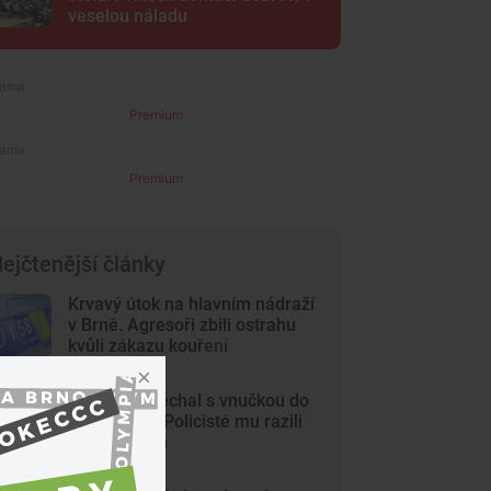
veselou náladu
Premium
Premium
ejčtenější články
Krvavý útok na hlavním nádraží
v Brně. Agresoři zbili ostrahu
kvůli zákazu kouření
Dědeček spěchal s vnučkou do
nemocnice. Policisté mu razili
cestu Brnem