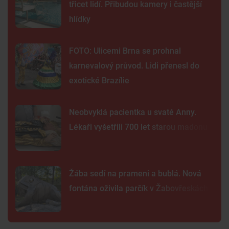
třicet lidí. Přibudou kamery i častější
hlídky
FOTO: Ulicemi Brna se prohnal
karnevalový průvod. Lidi přenesl do
exotické Brazílie
Neobvyklá pacientka u svaté Anny.
Lékaři vyšetřili 700 let starou madonu
Žába sedí na prameni a bublá. Nová
fontána oživila parčík v Žabovřeskách