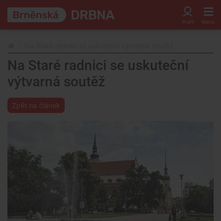
Na Staré radnici se uskuteční výtvarná soutěž
Na Staré radnici se uskuteční
výtvarná soutěž
Zpět na článek