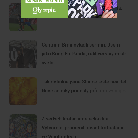
Brněnská Zbrojovka poprvé klopýtla,
doma nestačila na Liberec
Centrum Brna ovládli šermíři. Jsem
jako Kung Fu Panda, řekl čerstvý mistr
světa
Tak detailně jsme Slunce ještě neviděli.
Nové snímky přinesly průlomový objev
Z šedých krabic umělecká díla.
Výtvarníci proměnili deset trafostanic
ve Vinohradech