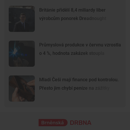
Británie přidělí 8,4 miliardy liber
výrobcům ponorek Dreadnought
Průmyslová produkce v červnu vzrostla
o 4 %, hodnota zakázek stoupla
Mladí Češi mají finance pod kontrolou.
Přesto jim chybí peníze na zážitky