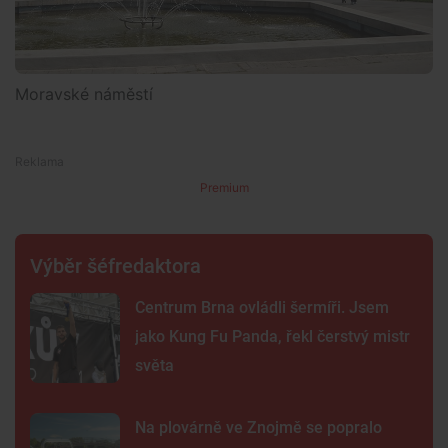
Moravské náměstí
Premium
Výběr šéfredaktora
Centrum Brna ovládli šermíři. Jsem
jako Kung Fu Panda, řekl čerstvý mistr
světa
Na plovárně ve Znojmě se popralo