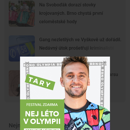
Na Svoboďák dorazí stovky
krojovaných. Brno chystá první
celoměstské hody
Gang nezletilých ve Vyškově už dořádil.
Nedávný útok prošetřují kriminalisté
Mladí vandalové poničili model Marsu
na Kraví hoře. Hvězdárna zařídila
náhradu
Nejnovější články