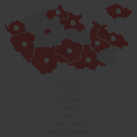
Soukromí
O Drbně
Etický kodex
Kontakt
Inzerce
Práce v Drbně
Nastavení cookies