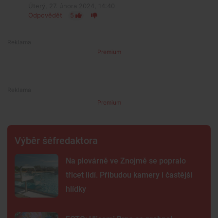
Úterý, 27. února 2024, 14:40
Odpovědět
5
Premium
Premium
Výběr šéfredaktora
Na plovárně ve Znojmě se popralo
třicet lidí. Přibudou kamery i častější
hlídky