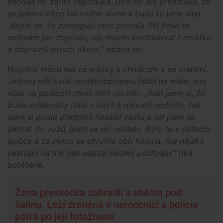
nehoda ho zatím nepotkala. Děsí ho ale představa, že
se jednou něco takového stane a bude to jeho vina.
„Bojím se, že zareaguju moc pomalu. Při jízdě se
nedívám jen dopředu, ale musím kontrolovat i zrcátka
a dopravní situaci okolo,“
obává se.
Největší hrůzu má ze srážky s chodcem a ze zranění.
Jednou měl kvůli neohleduplnému řidiči na mále, stoj
však na poslední chvíli stihl ubrzdit.
„Řekl jsem si, že
budu svědomitý řidič. I když k nehodě nedošlo, tak
jsem si podle předpisů nasadil vestu a šel jsem se
zeptat do vozů, jestli se nic nestalo. Bylo to v páteční
špičce a za mnou se utvořila obří kolona. Ale nějaký
cestující na mě pak napsal vedení pochvalu,“
říká
potěšeně.
Žena přeskočila zábradlí a vběhla pod
šalinu. Leží zraněná v nemocnici a policie
pátrá po její totožnosti