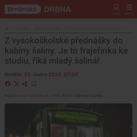
Drbna
(Ne)obyčejní
Z vysokoškolské přednášky do kabiny
Z vysokoškolské přednášky do
kabiny šaliny. Je to frajeřinka ke
studiu, říká mladý šalinář
Neděle, 25. února 2024, 07:00
Autoři
Anna Pospíšilová
| Foto
Archiv Martina Guniše