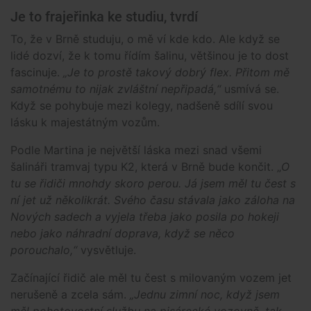
Je to frajeřinka ke studiu, tvrdí
To, že v Brně studuju, o mě ví kde kdo. Ale když se
lidé dozví, že k tomu řídím šalinu, většinou je to dost
fascinuje.
„Je to prostě takový dobrý flex. Přitom mě
samotnému to nijak zvláštní nepřipadá,“
usmívá se.
Když se pohybuje mezi kolegy, nadšeně sdílí svou
lásku k majestátným vozům.
Podle Martina je největší láska mezi snad všemi
šalináři tramvaj typu K2, která v Brně bude končit. „
O
tu se řidiči mnohdy skoro perou. Já jsem měl tu čest s
ní jet už několikrát. Svého času stávala jako záloha na
Nových sadech a vyjela třeba jako posila po hokeji
nebo jako náhradní doprava, když se něco
porouchalo,“
vysvětluje.
Začínající řidič ale měl tu čest s milovaným vozem jet
nerušeně a zcela sám.
„Jednu zimní noc, když jsem
měl pohotovostní službu na pisárecké vozovně, tak