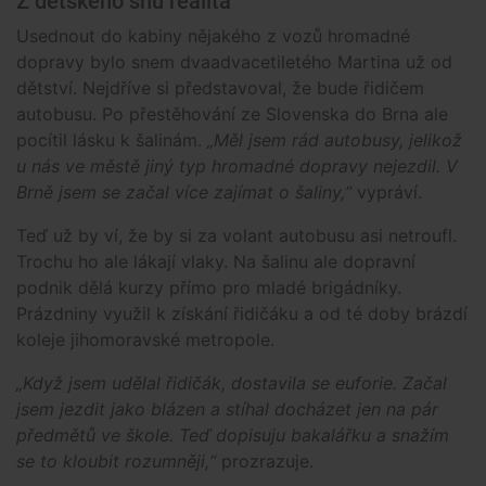
Z dětského snu realita
Usednout do kabiny nějakého z vozů hromadné
dopravy bylo snem dvaadvacetiletého Martina už od
dětství. Nejdříve si představoval, že bude řidičem
autobusu. Po přestěhování ze Slovenska do Brna ale
pocítil lásku k šalinám.
„Měl jsem rád autobusy, jelikož
u nás ve městě jiný typ hromadné dopravy nejezdil. V
Brně jsem se začal více zajímat o šaliny,“
vypráví.
Teď už by ví, že by si za volant autobusu asi netroufl.
Trochu ho ale lákají vlaky. Na šalinu ale dopravní
podnik dělá kurzy přímo pro mladé brigádníky.
Prázdniny využil k získání řidičáku a od té doby brázdí
koleje jihomoravské metropole.
„Když jsem udělal řidičák, dostavila se euforie. Začal
jsem jezdit jako blázen a stíhal docházet jen na pár
předmětů ve škole. Teď dopisuju bakalářku a snažím
se to kloubit rozumněji,“
prozrazuje.