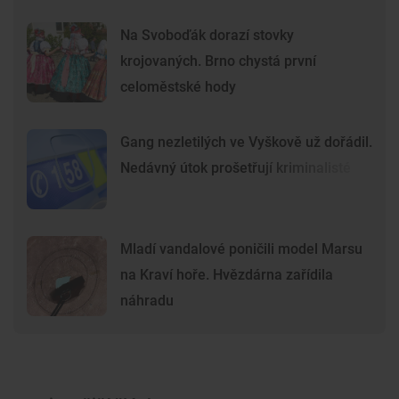
Na Svoboďák dorazí stovky
krojovaných. Brno chystá první
celoměstské hody
Gang nezletilých ve Vyškově už dořádil.
Nedávný útok prošetřují kriminalisté
Mladí vandalové poničili model Marsu
na Kraví hoře. Hvězdárna zařídila
náhradu