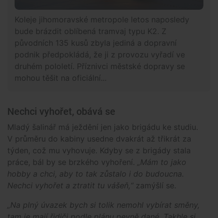
Koleje jihomoravské metropole letos naposledy
bude brázdit oblíbená tramvaj typu K2. Z
původních 135 kusů zbyla jediná a dopravní
podnik předpokládá, že ji z provozu vyřadí ve
druhém pololetí. Příznivci městské dopravy se
mohou těšit na oficiální...
Nechci vyhořet, obává se
Mladý šalinář má ježdění jen jako brigádu ke studiu.
V průměru do kabiny usedne dvakrát až třikrát za
týden, což mu vyhovuje. Kdyby se z brigády stala
práce, bál by se brzkého vyhoření.
„Mám to jako
hobby a chci, aby to tak zůstalo i do budoucna.
Nechci vyhořet a ztratit tu vášeň,“
zamýšlí se.
„Na plný úvazek bych si tolik nemohl vybírat směny,
tam je mají řidiči podle plánu pevně dané. Takhle si