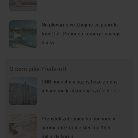
Na plovárně ve Znojmě se popralo
třicet lidí. Přibudou kamery i častější
hlídky
O čem píše Trade-off
ČNB ponechala sazby beze změny,
inflace má krátkodobě vzrůst ke 3 %
Přebytek zahraničního obchodu v
červnu meziročně klesl na 15,5
miliardy korun