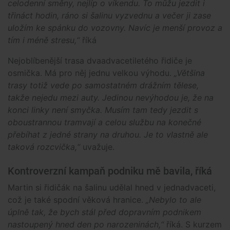
celodenní směny, nejlíp o víkendu. To můžu jezdit i
třináct hodin, ráno si šalinu vyzvednu a večer ji zase
uložím ke spánku do vozovny. Navíc je menší provoz a
tím i méně stresu,“
říká
Nejoblíbenější trasa dvaadvacetiletého řidiče je
osmička. Má pro něj jednu velkou výhodu.
„Většina
trasy totiž vede po samostatném drážním tělese,
takže nejedu mezi auty. Jedinou nevýhodou je, že na
konci linky není smyčka. Musím tam tedy jezdit s
oboustrannou tramvají a celou službu na konečné
přebíhat z jedné strany na druhou. Je to vlastně ale
taková rozcvička,“
uvažuje.
Kontroverzní kampaň podniku mě bavila, říká
Martin si řidičák na šalinu udělal hned v jednadvaceti,
což je také spodní věková hranice.
„Nebylo to ale
úplně tak, že bych stál před dopravním podnikem
nastoupený hned den po narozeninách,“
říká. S kurzem