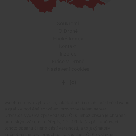
Soukromí
O Drbně
Etický kodex
Kontakt
Inzerce
Práce v Drbně
Nastavení cookies
Všechna práva vyhrazena, jakékoli užití obsahu včetné obsahu
a grafiky podléhá schválení provozovatelem serveru.
Drbna.cz využívá zpravodajství ČTK, jehož obsah je chráněn
autorským zákonem. Přepis, šíření či další zpřístupňování
tohoto obsahu či jeho částí veřejnosti, a to jakýmkoliv
způsobem, je bez předchozího souhlasu ČTK výslovně