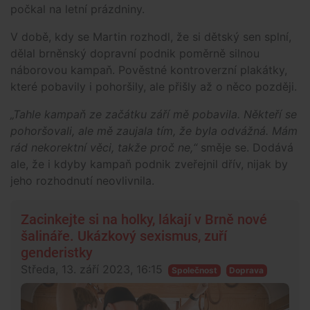
počkal na letní prázdniny.
V době, kdy se Martin rozhodl, že si dětský sen splní,
dělal brněnský dopravní podnik poměrně silnou
náborovou kampaň. Pověstné kontroverzní plakátky,
které pobavily i pohoršily, ale přišly až o něco později.
„Tahle kampaň ze začátku září mě pobavila. Někteří se
pohoršovali, ale mě zaujala tím, že byla odvážná. Mám
rád nekorektní věci, takže proč ne,“
směje se. Dodává
ale, že i kdyby kampaň podnik zveřejnil dřív, nijak by
jeho rozhodnutí neovlivnila.
Zacinkejte si na holky, lákají v Brně nové
šalináře. Ukázkový sexismus, zuří
genderistky
Středa, 13. září 2023, 16:15
Společnost
Doprava