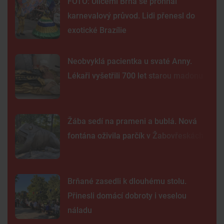
FOTO: Ulicemi Brna se prohnal
karnevalový průvod. Lidi přenesl do
exotické Brazílie
Neobvyklá pacientka u svaté Anny.
Lékaři vyšetřili 700 let starou madonu
Žába sedí na prameni a bublá. Nová
fontána oživila parčík v Žabovřeskách
Brňané zasedli k dlouhému stolu.
Přinesli domácí dobroty i veselou
náladu