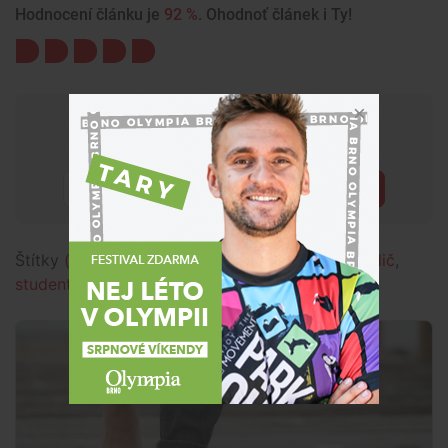
Hodnocení článku je
92 %
. Ohodnoť článek i Ty!
Chceš mít přehled o tom, co se
děje kolem tebe?
Přihlásit
Štítky
(ne)obyčejní
,
rozhovor
,
tramvaj
,
šalina
,
řidič
,
student