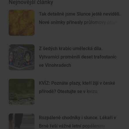
Nejnovější články
Tak detailně jsme Slunce ještě neviděli.
Nové snímky přinesly průlomový objev
Z šedých krabic umělecká díla.
Výtvarníci proměnili deset trafostanic
ve Vinohradech
KVÍZ: Poznáte plazy, kteří žijí v české
přírodě? Otestujte se v kvízu
Rozpálené chodníky i slunce. Lékaři v
Brně řeší vážné letní popáleniny