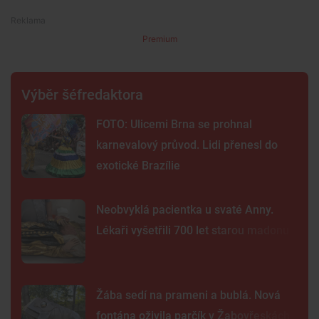
Premium
Výběr šéfredaktora
FOTO: Ulicemi Brna se prohnal
karnevalový průvod. Lidi přenesl do
exotické Brazílie
Neobvyklá pacientka u svaté Anny.
Lékaři vyšetřili 700 let starou madonu
Žába sedí na prameni a bublá. Nová
fontána oživila parčík v Žabovřeskách