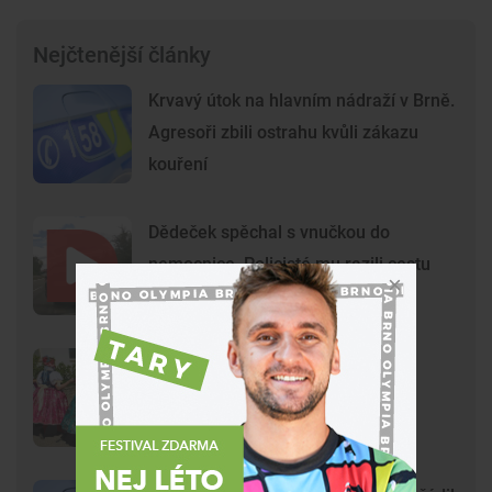
Nejčtenější články
Krvavý útok na hlavním nádraží v Brně.
Agresoři zbili ostrahu kvůli zákazu
kouření
Dědeček spěchal s vnučkou do
nemocnice. Policisté mu razili cestu
Brnem
Na Svoboďák dorazí stovky
krojovaných. Brno chystá první
celoměstské hody