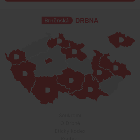
Soukromí
O Drbně
Etický kodex
Kontakt