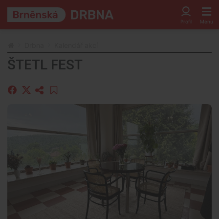
Drbna
Kalendář akcí
ŠTETL FEST