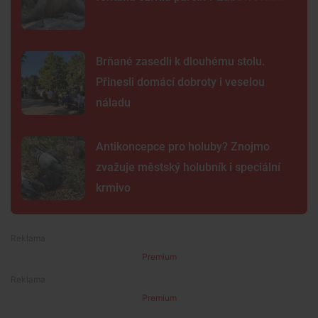
Brňané zasedli k dlouhému stolu.
Přinesli domácí dobroty i veselou
náladu
Antikoncepce pro holuby? Znojmo
zvažuje městský holubník i speciální
krmivo
Premium
Premium