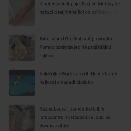
Žloutenka ustupuje. Na jihu Moravy se
nakazilo nejméně lidí od začátku roku
Auto se na D1 několikrát převrátilo.
Pomoc poskytla jediná projíždějící
řidička
Kulečník v Brně se zvrtl. Host v herně
hajloval a napadl obsluhu
Rázná Laura i pamětnice Lili. V
lamacentru na Hádech se loučí se
dvěma zvířaty