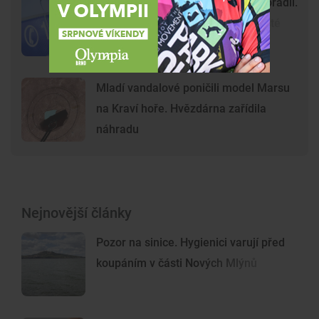
Gang nezletilých ve Vyškově už dořádil.
Nedávný útok prošetřují kriminalisté
Mladí vandalové poničili model Marsu
na Kraví hoře. Hvězdárna zařídila
náhradu
Nejnovější články
Pozor na sinice. Hygienici varují před
koupáním v části Nových Mlýnů