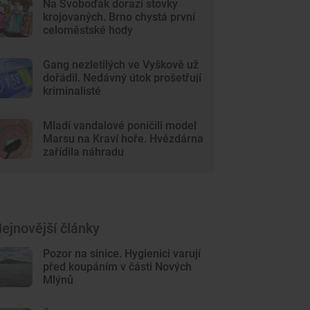
Na Svoboďák dorazí stovky
krojovaných. Brno chystá první
celoměstské hody
Gang nezletilých ve Vyškově už
dořádil. Nedávný útok prošetřují
kriminalisté
Mladí vandalové poničili model
Marsu na Kraví hoře. Hvězdárna
zařídila náhradu
ejnovější články
Pozor na sinice. Hygienici varují
před koupáním v části Nových
Mlýnů