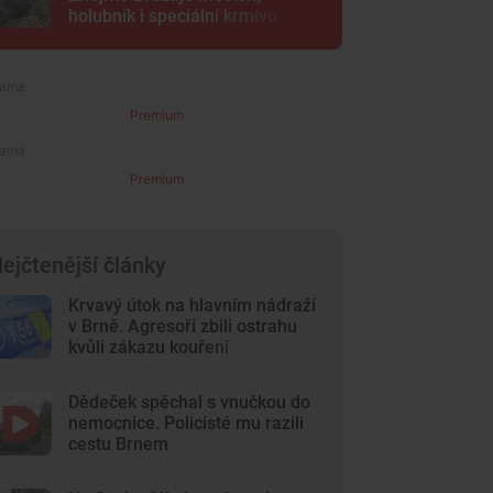
holubník i speciální krmivo
Premium
Premium
ejčtenější články
Krvavý útok na hlavním nádraží
v Brně. Agresoři zbili ostrahu
kvůli zákazu kouření
Dědeček spěchal s vnučkou do
nemocnice. Policisté mu razili
cestu Brnem