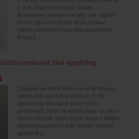
chtěl být profesionálním fotbalistou. Řeč je
o dnes třiačtyřicetiletém Davidu
Rozehnalovi, kterému se jeho risk vyplatil.
Kromě reprezentačního dresu oblékal
během své kariéry také dres belgických
Brugg a...
můžou opakovat, říká egyptolog
ů
Tragédie, ke které došlo na okraji Moskvy,
nemusí být ojedinělou událostí. Podle
egyptologa Miroslava Bárty může
podobných útoků na etnické Rusy na jejich
území přibývat. Nejen o tom mluví v dalším
díle podcastu Nový svět, kterým provádí
společně s...