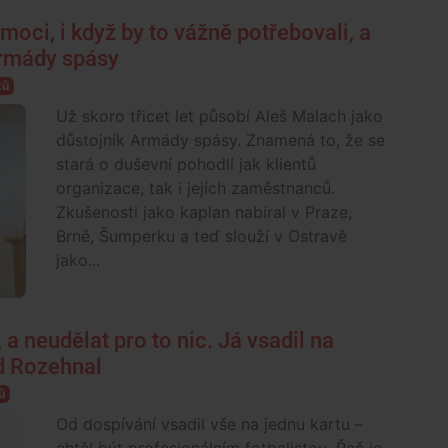
moci, i když by to vážně potřebovali, a
 Armády spásy
ků
Už skoro třicet let působí Aleš Malach jako
důstojník Armády spásy. Znamená to, že se
stará o duševní pohodlí jak klientů
organizace, tak i jejích zaměstnanců.
Zkušenosti jako kaplan nabíral v Praze,
Brně, Šumperku a teď slouží v Ostravě
jako...
, a neudělat pro to nic. Já vsadil na
id Rozehnal
ů
Od dospívání vsadil vše na jednu kartu –