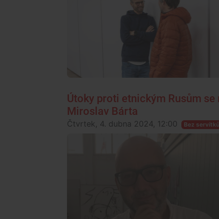
Útoky proti etnickým Rusům se 
Miroslav Bárta
Čtvrtek, 4. dubna 2024, 12:00
Bez servítk