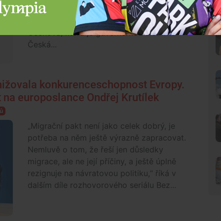
se rozpovídala v dalším dílem
rozhovorového seriálu Bez servítků Katarína
Čechová, která je guvernérkou distriktu
Česká...
snižovala konkurenceschopnost Evropy.
t na europoslance Ondřej Krutílek
ů
„Migrační pakt není jako celek dobrý, je
potřeba na něm ještě výrazně zapracovat.
Nemluvě o tom, že řeší jen důsledky
migrace, ale ne její příčiny, a ještě úplně
rezignuje na návratovou politiku,“ říká v
dalším díle rozhovorového seriálu Bez...