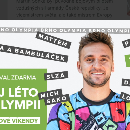
Martin Šonka byl původně bojovým pilotem
vzdušných sil armády České republiky. Je
vicemistrem světa, ale také mistrem Evropy
a České republiky v akrobatickém létání a s
oblibou nastupuje do závodů, kde přijde
pokaždé s něčím novým. Před šesti lety...
Premium
e dostal do bodu, kdy chce dělat něco
Česko a Slovensko
tků
O
Kolem aktivit rotariánů panuje mnoho
polopravd a mýtů. Co ale skutečně členové
Rotary klubu dělají? Nejen o jejich aktivitách