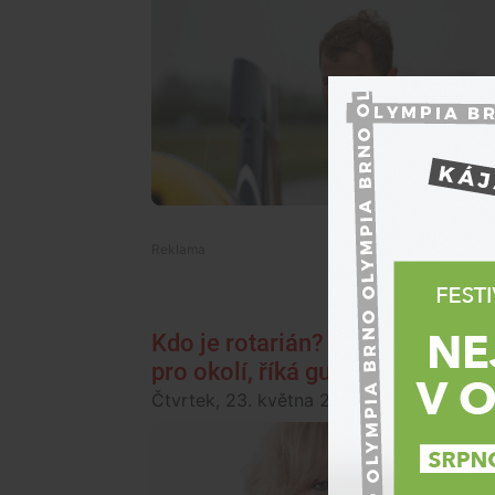
Kdo je rotarián? Člověk, který s
pro okolí, říká guvernérka pro 
Čtvrtek, 23. května 2024, 12:00
Bez serví