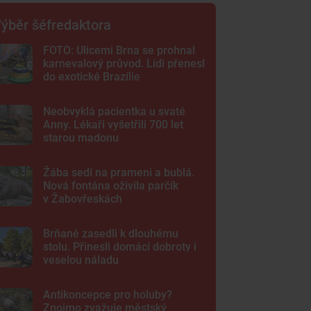
ýběr šéfredaktora
FOTO: Ulicemi Brna se prohnal
karnevalový průvod. Lidi přenesl
do exotické Brazílie
Neobvyklá pacientka u svaté
Anny. Lékaři vyšetřili 700 let
starou madonu
Žába sedí na prameni a bublá.
Nová fontána oživila parčík
v Žabovřeskách
Brňané zasedli k dlouhému
stolu. Přinesli domácí dobroty i
veselou náladu
Antikoncepce pro holuby?
Znojmo zvažuje městský