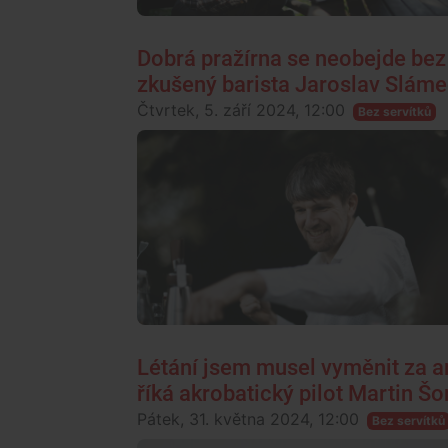
Dobrá pražírna se neobejde bez
zkušený barista Jaroslav Slám
Čtvrtek, 5. září 2024, 12:00
Bez servítků
Létání jsem musel vyměnit za ar
říká akrobatický pilot Martin Š
Pátek, 31. května 2024, 12:00
Bez servítků