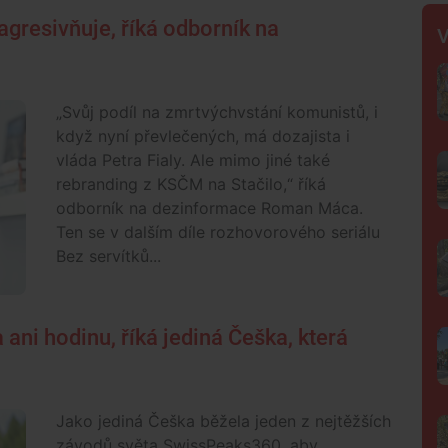
gresivňuje, říká odborník na
V
„Svůj podíl na zmrtvýchvstání komunistů, i
když nyní převlečených, má dozajista i
vláda Petra Fialy. Ale mimo jiné také
rebranding z KSČM na Stačilo,“ říká
odborník na dezinformace Roman Máca.
Ten se v dalším díle rozhovorového seriálu
Bez servítků...
ani hodinu, říká jediná Češka, která
Jako jediná Češka běžela jeden z nejtěžších
závodů světa SwissPeaks360, aby