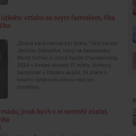
 úzkého vztahu se svým farmářem, říká
ečka
„Dobrá káva nemusí být drahá,“ říká barista
Jaroslav Slámečka, který na šampionátu
World Coffee in Good Spirits Championship
2024 v Kodani obsadil 17. místo. Světový
šampionát v Dánsku ukázal, že práce s
kvalitní výběrovou kávou není jen
doménou...
N
mádu, jinak bych v ní nemohl zůstat,
onka