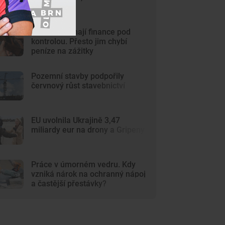
stoupla
Mladí Češi mají finance pod
kontrolou. Přesto jim chybí
peníze na zážitky
Pozemní stavby podpořily
červnový růst stavebnictví
EU uvolnila Ukrajině 3,47
miliardy eur na drony a Gripeny
Práce v úmorném vedru. Kdy
vzniká nárok na ochranný nápoj
a častější přestávky?