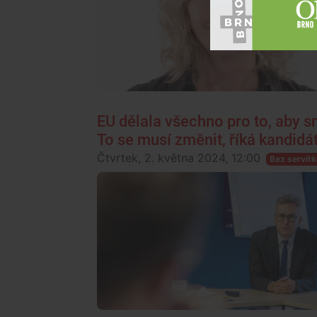
EU dělala všechno pro to, aby 
To se musí změnit, říká kandidá
Čtvrtek, 2. května 2024, 12:00
Bez servítk