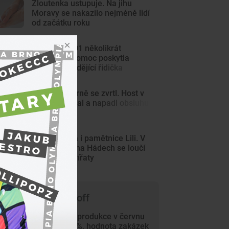
Žloutenka ustupuje. Na jihu
Moravy se nakazilo nejméně lidí
od začátku roku
Auto se na D1 několikrát
převrátilo. Pomoc poskytla
jediná projíždějící řidička
Kulečník v Brně se zvrtl. Host v
herně hajloval a napadl obsluhu
Rázná Laura i pamětnice Lili. V
lamacentru na Hádech se loučí
se dvěma zvířaty
 čem píše Trade-off
Průmyslová produkce v červnu
vzrostla o 4 %, hodnota zakázek