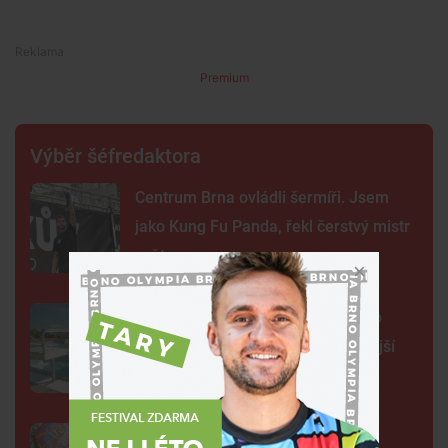
Premium
Výběr šéfredaktora
Centrum Brna ovládli šermíři. Jsem
jako Kung Fu Panda, řekl čerstvý mistr
světa
Na plovárně ve Znojmě se popralo
třicet lidí. Přibudou kamery i častější
hlídky
FOTO: Ulicemi Brna se prohnal