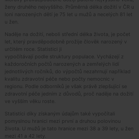
ženy druhého nejvyššího. Průměrná délka dožití v ČR u
loni narozených dětí je 75 let u mužů a necelých 81 let
u žen.
Naděje na dožití, neboli střední délka života, je počet
let, který pravděpodobně prožije člověk narozený v
určitém roce. Statistici ji
vypočítávají podle struktury populace. Vycházejí z
každoročních počtů narozených a zemřelých lidí
jednotlivých ročníků, do výpočtů nezahrnují například
kvalitu zdravotní péče nebo počty nemocnic v
regionu. Podle odborníků je však právě zlepšující se
zdravotní péče jedním z důvodů, proč naděje na dožití
ve vyšším věku roste.
Statistici díky získaným údajům také vypočítali
pomyslnou hranici mezi první a druhou polovinou
života. U mužů je tato hranice mezi 38 a 39 lety, u žen
mezi 41 a 42 lety.