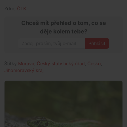
Zdroj
ČTK
Chceš mít přehled o tom, co se
děje kolem tebe?
Přihlásit
Štítky
Morava
,
Český statistický úřad
,
Česko
,
Jihomoravský kraj