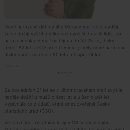
Nově narozené děti na jihu Moravy mají větší naději,
že se dožijí vyššího věku než nynější dospělí lidé. Loni
narození chlapci mají naději na dožití 75 let, dívky
téměř 82 let. Ještě před třemi lety měly nově narozené
dívky naději na dožití 80 let a chlapci 74 let.
Premium
Za posledních 21 let se v Jihomoravském kraji zvýšila
naděje dožití u mužů o šest let a u žen o pět let.
Vyplynulo to z údajů, které dnes zveřejnil Český
statistický úřad (ČSÚ).
Ve srovnání s ostatními kraji v ČR se muži z jihu
Moravy pravděpodobně dožijí pátého nejvyššího věku,