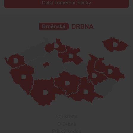
Další komerční články
Soukromí
O Drbně
Etický kodex