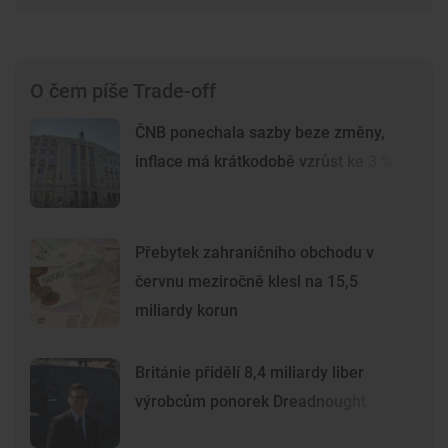
O čem píše Trade-off
ČNB ponechala sazby beze změny,
inflace má krátkodobě vzrůst ke 3 %
Přebytek zahraničního obchodu v
červnu meziročně klesl na 15,5
miliardy korun
Británie přidělí 8,4 miliardy liber
výrobcům ponorek Dreadnought