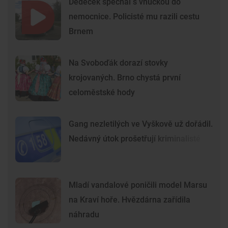
Dědeček spěchal s vnučkou do
nemocnice. Policisté mu razili cestu
Brnem
Na Svoboďák dorazí stovky
krojovaných. Brno chystá první
celoměstské hody
Gang nezletilých ve Vyškově už dořádil.
Nedávný útok prošetřují kriminalisté
Mladí vandalové poničili model Marsu
na Kraví hoře. Hvězdárna zařídila
náhradu