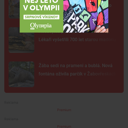
karnevalový průvod. Lidi přenesl do
exotické Brazílie
Neobvyklá pacientka u svaté Anny.
Lékaři vyšetřili 700 let starou madonu
Žába sedí na prameni a bublá. Nová
fontána oživila parčík v Žabovřeskách
Premium
Premium