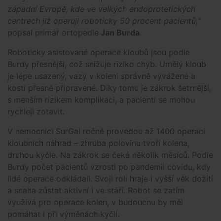
západní Evropě, kde ve velkých endoprotetických
centrech již operuji roboticky 50 procent pacientů,“
popsal primář ortopedie
Jan Burda
.
Roboticky asistované operace kloubů jsou podle
Burdy přesnější, což snižuje riziko chyb. Umělý kloub
je lépe usazený, vazy v koleni správně vyvážené a
kosti přesně připravené. Díky tomu je zákrok šetrnější,
s menším rizikem komplikací, a pacienti se mohou
rychleji zotavit.
V nemocnici SurGal ročně provedou až 1400 operací
kloubních náhrad – zhruba polovinu tvoří kolena,
druhou kyčle. Na zákrok se čeká několik měsíců. Podle
Burdy počet pacientů vzrostl po pandemii covidu, kdy
lidé operace odkládali. Svoji roli hraje i vyšší věk dožití
a snaha zůstat aktivní i ve stáří. Robot se zatím
využívá pro operace kolen, v budoucnu by měl
pomáhat i při výměnách kyčlí.