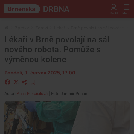
Zprávy
Zdraví
Lékaři v Brně povolají na sál nového ro
Lékaři v Brně povolají na sál
nového robota. Pomůže s
výměnou kolene
Pondělí, 9. června 2025, 17:00
Autoři
Anna Pospíšilová
| Foto
Jaromír Pohan