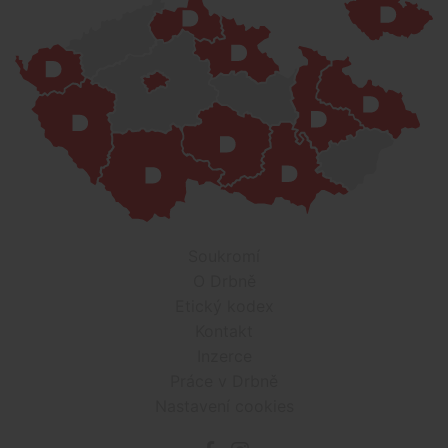
Soukromí
O Drbně
Etický kodex
Kontakt
Inzerce
Práce v Drbně
Nastavení cookies