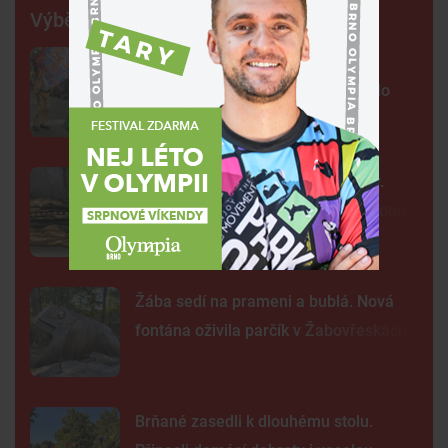
Výběr šéfredaktora
FOTO: Ulicemi Brna se prohnal
karnevalový průvod. Lidi přenesl do
exotické Brazílie
Neobvyklá pacientka u svaté Anny.
Lékaři vyšetřili 700 let starou madonu
Žába sedí na prameni a bublá. Nová
fontána oživila parčík v Žabovřeskách
Brňané zasedli k dlouhému stolu.