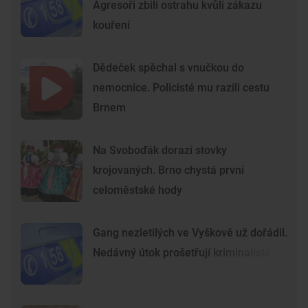
Agresoři zbili ostrahu kvůli zákazu
kouření
Dědeček spěchal s vnučkou do
nemocnice. Policisté mu razili cestu
Brnem
Na Svoboďák dorazí stovky
krojovaných. Brno chystá první
celoměstské hody
Gang nezletilých ve Vyškově už dořádil.
Nedávný útok prošetřují kriminalisté