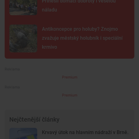
Přinesli domácí dobroty i veselou
náladu
Antikoncepce pro holuby? Znojmo
zvažuje městský holubník i speciální
krmivo
Premium
Premium
Nejčtenější články
Krvavý útok na hlavním nádraží v Brně.