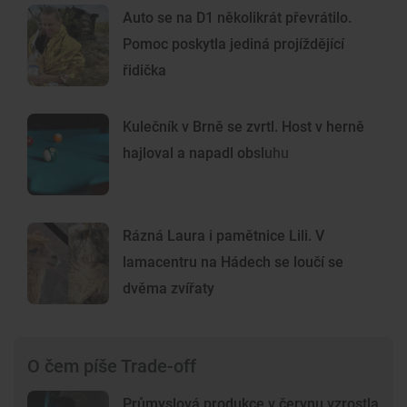
Auto se na D1 několikrát převrátilo.
Pomoc poskytla jediná projíždějící
řidička
Kulečník v Brně se zvrtl. Host v herně
hajloval a napadl obsluhu
Rázná Laura i pamětnice Lili. V
lamacentru na Hádech se loučí se
dvěma zvířaty
O čem píše Trade-off
Průmyslová produkce v červnu vzrostla