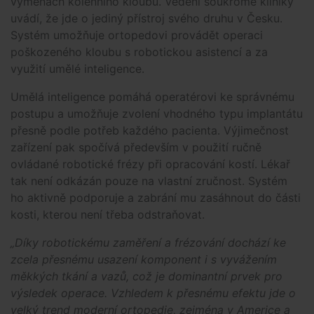
výměnách kolenního kloubu. Vedení soukromé kliniky
uvádí, že jde o jediný přístroj svého druhu v Česku.
Systém umožňuje ortopedovi provádět operaci
poškozeného kloubu s robotickou asistencí a za
využití umělé inteligence.
Umělá inteligence pomáhá operatérovi ke správnému
postupu a umožňuje zvolení vhodného typu implantátu
přesně podle potřeb každého pacienta. Výjimečnost
zařízení pak spočívá především v použití ručně
ovládané robotické frézy při opracování kostí. Lékař
tak není odkázán pouze na vlastní zručnost. Systém
ho aktivně podporuje a zabrání mu zasáhnout do části
kosti, kterou není třeba odstraňovat.
„Díky robotickému zaměření a frézování dochází ke
zcela přesnému usazení komponent i s vyvážením
měkkých tkání a vazů, což je dominantní prvek pro
výsledek operace. Vzhledem k přesnému efektu jde o
velký trend moderní ortopedie, zejména v Americe a