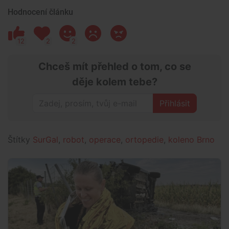
Hodnocení článku
12
2
2
Chceš mít přehled o tom, co se
děje kolem tebe?
Přihlásit
Štítky
SurGal
,
robot
,
operace
,
ortopedie
,
koleno Brno