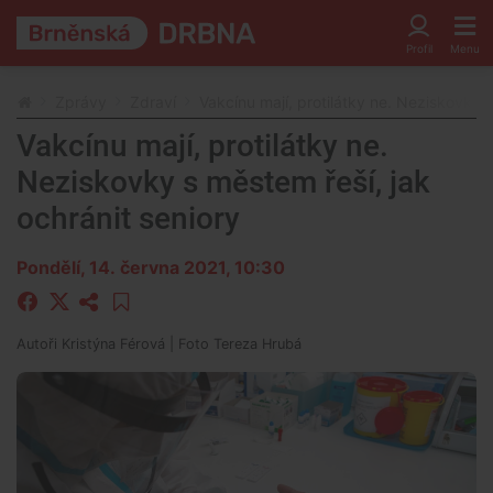
Zprávy
Zdraví
Vakcínu mají, protilátky ne. Neziskovky s
Vakcínu mají, protilátky ne.
Neziskovky s městem řeší, jak
ochránit seniory
Pondělí, 14. června 2021, 10:30
Autoři
Kristýna Férová
| Foto
Tereza Hrubá