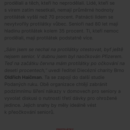
prodělali a těch, kteří ho neprodělali. Lidé, kteří se
s virem zatím nesetkali, nemají průměrné hodnoty
protilátek vyšší než 70 procent. Patnácti lidem se
nevytvořily protilátky vůbec. Senioři nad 80 let mají
hladinu protilátek kolem 35 procent. Ti, kteří nemoc
prodělali, mají protilátek podstatně více.
„Sám jsem se nechal na protilátky otestovat, byť ještě
nejsem senior. V dubnu jsem byl naočkován Pfizerem.
Teď na začátku června mám protilátky po očkování na
deseti procentech,“
uvedl ředitel Diecézní charity Brno
Oldřich Haičman
. Ta se zapojí do další studie
Podaných ruku. Obě organizace chtějí zabránit
podzimnímu šíření nákazy v domovech pro seniory a
vyvolat diskusi o nutnosti třetí dávky pro ohrožené
jedince. Jejich snahy by měly ideálně vést
k přeočkování seniorů.