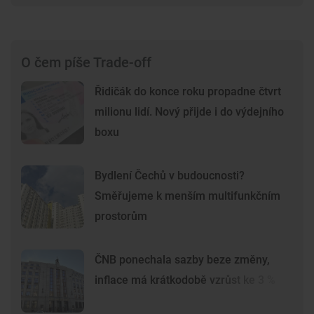
O čem píše Trade-off
Řidičák do konce roku propadne čtvrt
milionu lidí. Nový přijde i do výdejního
boxu
Bydlení Čechů v budoucnosti?
Směřujeme k menším multifunkčním
prostorům
ČNB ponechala sazby beze změny,
inflace má krátkodobě vzrůst ke 3 %