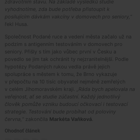
zdravotním stavu. Na základě výsledků studie
vyhodnotíme, zda bude potřeba přistoupit k
posilujícím dávkám vakcíny v domovech pro seniory,“
řekl Husa.
Společnost Podané ruce a vedení města začalo už na
podzim s antigenním testováním v domovech pro
seniory. Přišly s tím jako vůbec první v Česku a
povedlo se jim tak ochránit ty nejzranitelnější. Podle
hypotézy Podaných rukou vedla právě jejich
spolupráce s městem k tomu, že Brno vykazuje
v přepočtu na 10 tisíc obyvatel nejméně zemřelých
v celém Jihomoravském kraji.
„Ráda bych apelovala na
veřejnost, ať se studie zúčastní. Každý jednotlivý
člověk pomůže vzniku budoucí očkovací i testovací
strategie. Testování bude probíhat od poloviny
června,“
zakončila
Markéta Vaňková
.
Ohodnoť článek