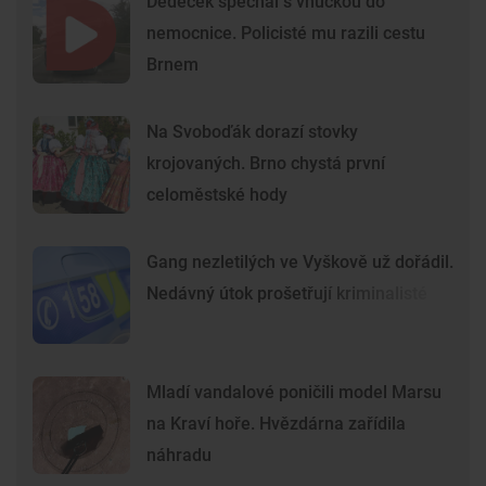
Dědeček spěchal s vnučkou do
nemocnice. Policisté mu razili cestu
Brnem
Na Svoboďák dorazí stovky
krojovaných. Brno chystá první
celoměstské hody
Gang nezletilých ve Vyškově už dořádil.
Nedávný útok prošetřují kriminalisté
Mladí vandalové poničili model Marsu
na Kraví hoře. Hvězdárna zařídila
náhradu