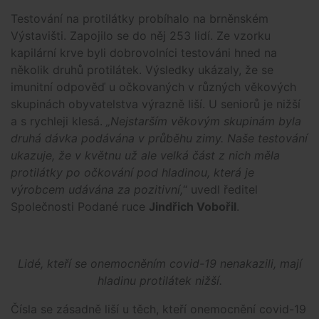
Testování na protilátky probíhalo na brněnském
Výstavišti. Zapojilo se do něj 253 lidí. Ze vzorku
kapilární krve byli dobrovolníci testováni hned na
několik druhů protilátek. Výsledky ukázaly, že se
imunitní odpověď u očkovaných v různých věkových
skupinách obyvatelstva výrazně liší. U seniorů je nižší
a s rychleji klesá.
„Nejstarším věkovým skupinám byla
druhá dávka podávána v průběhu zimy. Naše testování
ukazuje, že v květnu už ale velká část z nich měla
protilátky po očkování pod hladinou, která je
výrobcem udávána za pozitivní,
“ uvedl ředitel
Společnosti Podané ruce
Jindřich Vobořil
.
Lidé, kteří se onemocněním covid-19 nenakazili, mají
hladinu protilátek nižší.
Čísla se zásadně liší u těch, kteří onemocnění covid-19