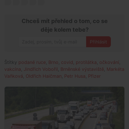
Chceš mít přehled o tom, co se
děje kolem tebe?
Přihlásit
Štítky
podané ruce
,
Brno
,
covid
,
protilátka
,
očkování
,
vakcína
,
Jindřich Vobořil
,
Brněnské výstaviště
,
Markéta
Vaňková
,
Oldřich Haičman
,
Petr Husa
,
Pfizer