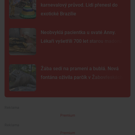
karnevalový průvod. Lidi přenesl do
exotické Brazílie
Neobvyklá pacientka u svaté Anny.
Lékaři vyšetřili 700 let starou madonu
Žába sedí na prameni a bublá. Nová
fontána oživila parčík v Žabovřeskách
Premium
Premium