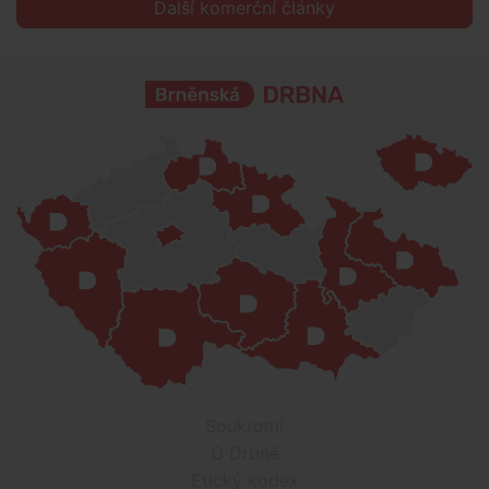
Další komerční články
Soukromí
O Drbně
Etický kodex