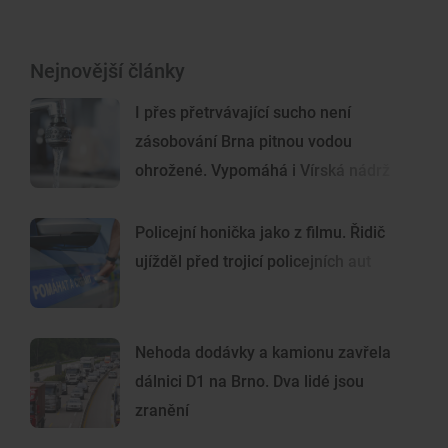
Nejnovější články
I přes přetrvávající sucho není
zásobování Brna pitnou vodou
ohrožené. Vypomáhá i Vírská nádrž
Policejní honička jako z filmu. Řidič
ujížděl před trojicí policejních aut
Nehoda dodávky a kamionu zavřela
dálnici D1 na Brno. Dva lidé jsou
zranění