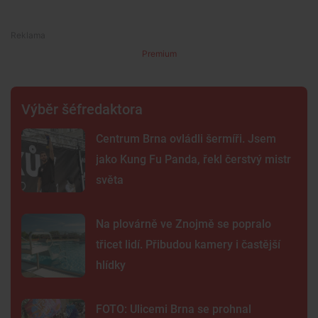
Premium
Výběr šéfredaktora
Centrum Brna ovládli šermíři. Jsem
jako Kung Fu Panda, řekl čerstvý mistr
světa
Na plovárně ve Znojmě se popralo
třicet lidí. Přibudou kamery i častější
hlídky
FOTO: Ulicemi Brna se prohnal