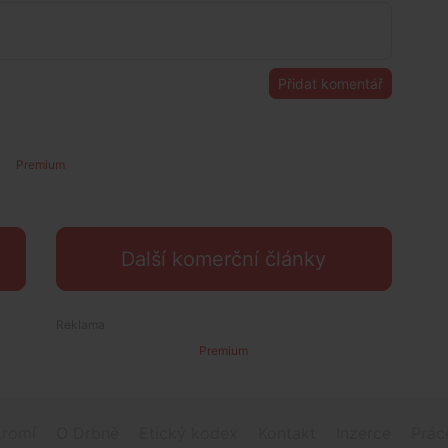
Přidat komentář
Premium
Další komerční články
Premium
romí
O Drbně
Etický kodex
Kontakt
Inzerce
Prác