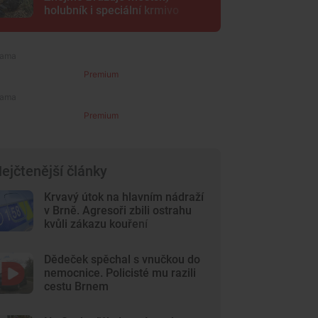
holubník i speciální krmivo
Premium
Premium
ejčtenější články
Krvavý útok na hlavním nádraží
v Brně. Agresoři zbili ostrahu
kvůli zákazu kouření
Dědeček spěchal s vnučkou do
nemocnice. Policisté mu razili
cestu Brnem