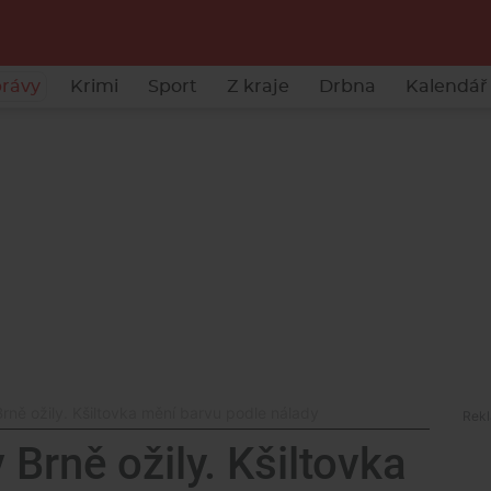
rávy
Krimi
Sport
Z kraje
Drbna
Kalendář 
rně ožily. Kšiltovka mění barvu podle nálady
 Brně ožily. Kšiltovka