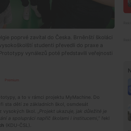
ie poprvé zavítal do Česka. Brněnští školáci
vysokoškolští studenti převedli do praxe a
Prototypy vynálezů poté představili veřejnosti
N
Premium
totypy, a to v rámci projektu MyMachine. Do
ři sta dětí ze základních škol, osmdesát
z vysokých škol. „
Projekt ukazuje, jak důležité je
ní a spolupráci napříč školami i institucemi
,“ řekl
ch
(KDU-ČSL).