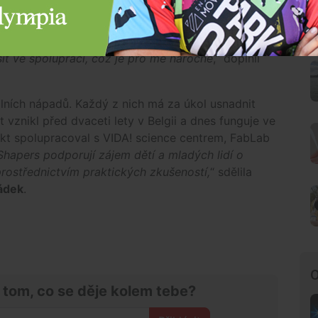
 vyráběli prototypy buď ve školních dílnách nebo
yli propojeni do jednoho týmu, který měl svého
týmu a pocit, že se podílím na nějakém větším
it ve spolupráci, což je pro mě náročné
,“ doplnil
nálních nápadů. Každý z nich má za úkol usnadnit
 vznikl před dvaceti lety v Belgii a dnes funguje ve
ekt spolupracoval s VIDA! science centrem, FabLab
 Shapers podporují zájem dětí a mladých lidí o
rostřednictvím praktických zkušeností,
“ sdělila
ádek
.
O
 tom, co se děje kolem tebe?