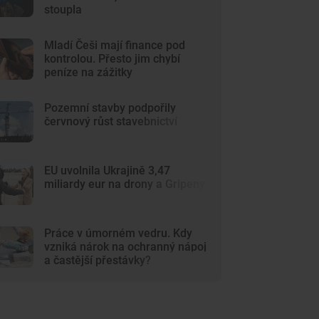
stoupla
Mladí Češi mají finance pod
kontrolou. Přesto jim chybí
peníze na zážitky
Pozemní stavby podpořily
červnový růst stavebnictví
EU uvolnila Ukrajině 3,47
miliardy eur na drony a Gripeny
Práce v úmorném vedru. Kdy
vzniká nárok na ochranný nápoj
a častější přestávky?