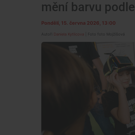
mění barvu podle
Pondělí, 15. června 2026, 13:00
Autoři
Daniela Kytlicova
| Foto
foto Mojžíšová