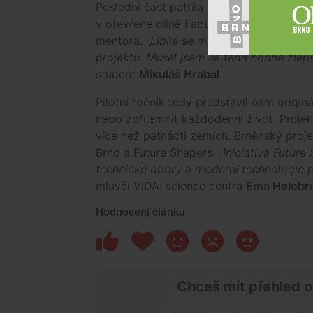
Poslední část patřila středoškolákům. Ti
v otevřené dílně FabLab Brno. Spoleně b
mentora. „
Líbila se mi celková nálada v 
projektu. Musel jsem se teda hodně zlepš
student
Mikuláš Hrabal
.
Pilotní ročník tedy představil osm origi
nebo zpříjemnit každodenní život. Projekt
více než patnácti zemích. Brněnský proj
Brno a Future Shapers.
„Iniciativa Future
technické obory a moderní technologie p
mluvčí VIDA! science centra
Ema Holobr
Hodnocení článku
Chceš mít přehled o