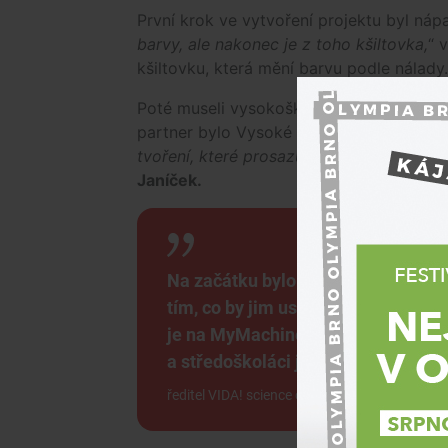
První krok ve vytvoření projektu byl nápa
barvy, ale nakonec je z toho kšiltovka,
“ 
kšiltovku, která mění barvu podle nálady.
Poté museli vysokoškoláci převézt nápad
partner bylo Vysoké učení technické v Br
tvoření, které prosazujeme i na naší tech
Janíček.
Na začátku bylo zadání: Nakreslet
tím, co by jim usnadnilo každodenní
je na MyMachine nejsilnější – dět
a středoškoláci je sestavili do fun
ředitel VIDA! science centra a organizace JI