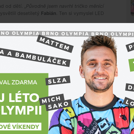
d od dětí. „
Původně jsem navrhl tričko měnící
vysvětlil desetiletý
Fabián
. Ten si vymyslel LED
y do reálných nákresů. Jako hlavní univerzitní
ně. „
MyMachine představuje učení prostřednictvím
nické univerzitě,
“ uvedl rektor VUT
Ladislav
e svůj vysněný vynález. Děti přemýšlely nad
 život nebo co by si přály změnit. A právě to
N
ské nápady převedli vysokoškoláci do návrhů
kčních prototypů.
NTEK Tomáš Mejzlík.