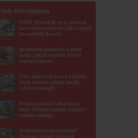
ýběr šéfredaktora
FOTO: Ulicemi Brna se prohnal
karnevalový průvod. Lidi přenesl
do exotické Brazílie
Neobvyklá pacientka u svaté
Anny. Lékaři vyšetřili 700 let
starou madonu
Žába sedí na prameni a bublá.
Nová fontána oživila parčík
v Žabovřeskách
Brňané zasedli k dlouhému
stolu. Přinesli domácí dobroty i
veselou náladu
Antikoncepce pro holuby?
Znojmo zvažuje městský