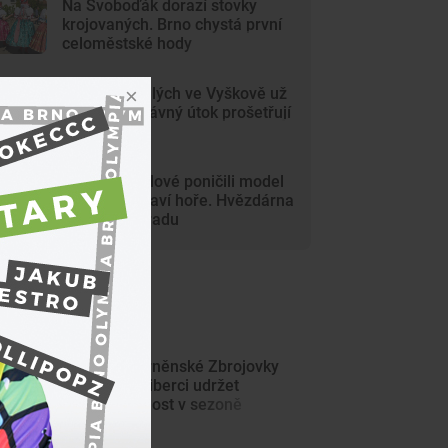
Na Svoboďák dorazí stovky
krojovaných. Brno chystá první
celoměstské hody
Gang nezletilých ve Vyškově už
dořádil. Nedávný útok prošetřují
kriminalisté
Mladí vandalové poničili model
Marsu na Kraví hoře. Hvězdárna
zařídila náhradu
ejnovější články
Fotbalisté brněnské Zbrojovky
zkusí proti Liberci udržet
neporazitelnost v sezoně