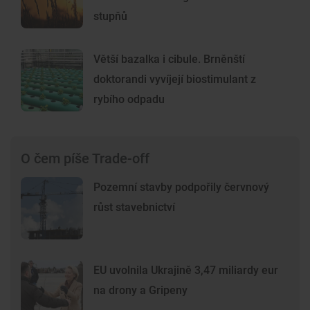
stupňů
Větší bazalka i cibule. Brněnští
doktorandi vyvíjejí biostimulant z
rybího odpadu
O čem píše Trade-off
Pozemní stavby podpořily červnový
růst stavebnictví
EU uvolnila Ukrajině 3,47 miliardy eur
na drony a Gripeny