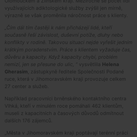
Olomouckém a Zlínském kraji. Meziročně se počet lidí
využívajících adiktologické služby zvýšil jen mírně,
výrazně se však proměnila náročnost práce s klienty.
„Čím dál tím častěji k nám přicházejí lidé, kteří
současně řeší závislost, duševní potíže, dluhy nebo
konflikty v rodině. Takovou situaci nejde vyřešit jedním
krátkým poradenstvím. Práce s klientem vyžaduje čas,
důvěru a kapacity. Když kapacity chybí, problém
nemizí, jen se přesune do ulic, “
vysvětlila
Helena
Gherasim
, zástupkyně ředitele Společnosti Podané
ruce, která v Jihomoravském kraji provozuje celkem
27 center a služeb.
Například pracovníci brněnského kontaktního centra
Vlhká, kteří v minulém roce pomáhali 462 klientům,
museli z kapacitních a časových důvodů odmítnout
dalších 176 zájemců.
„Města v Jihomoravském kraji poptávají terénní práci