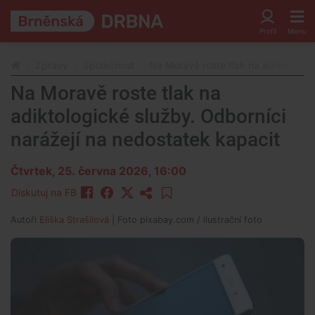
Zprávy
Společnost
Na Moravě roste tlak na adiktologic
Na Moravě roste tlak na
adiktologické služby. Odborníci
narážejí na nedostatek kapacit
Čtvrtek, 25. června 2026, 16:00
Diskutuj na FB
Autoři
Eliška Strašilová
| Foto
pixabay.com / ilustrační foto