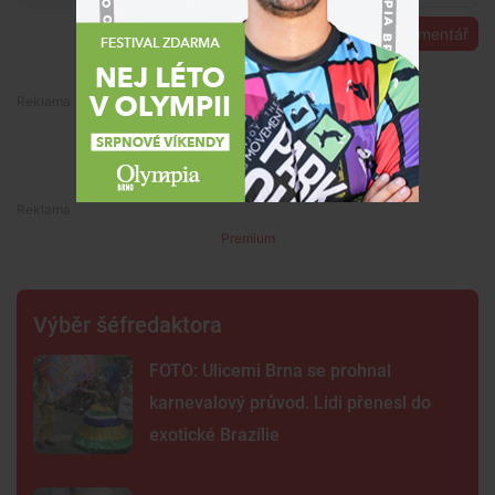
Přidat komentář
Premium
Premium
Výběr šéfredaktora
FOTO: Ulicemi Brna se prohnal
karnevalový průvod. Lidi přenesl do
exotické Brazílie