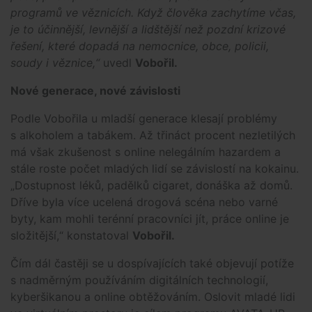
programů ve věznicích. Když člověka zachytíme včas,
je to účinnější, levnější a lidštější než pozdní krizové
řešení, které dopadá na nemocnice, obce, policii,
soudy i věznice,“
uvedl
Vobořil.
Nové generace, nové závislosti
Podle Vobořila u mladší generace klesají problémy
s alkoholem a tabákem. Až třináct procent nezletilých
má však zkušenost s online nelegálním hazardem a
stále roste počet mladých lidí se závislostí na kokainu.
„Dostupnost léků, padělků cigaret, donáška až domů.
Dříve byla více ucelená drogová scéna nebo varné
byty, kam mohli terénní pracovníci jít, práce online je
složitější,“ konstatoval
Vobořil.
Čím dál častěji se u dospívajících také objevují potíže
s nadměrným používáním digitálních technologií,
kyberšikanou a online obtěžováním. Oslovit mladé lidi