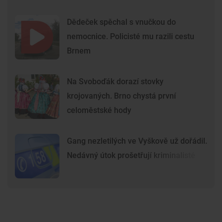
Dědeček spěchal s vnučkou do
nemocnice. Policisté mu razili cestu
Brnem
Na Svoboďák dorazí stovky
krojovaných. Brno chystá první
celoměstské hody
Gang nezletilých ve Vyškově už dořádil.
Nedávný útok prošetřují kriminalisté