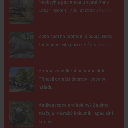
Neobvyklá pacientka u svaté Anny.
Lékaři vyšetřili 700 let starou madonu
Žába sedí na prameni a bublá. Nová
fontána oživila parčík v Žabovřeskách
Brňané zasedli k dlouhému stolu.
Přinesli domácí dobroty i veselou
náladu
Antikoncepce pro holuby? Znojmo
zvažuje městský holubník i speciální
krmivo