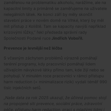
zaměřenou na problematiku alkoholu, narážíme, ale na
kapacitní limity a primárně se zaměřujeme na uživatele
nelegálních látek. Ke konci září by měly skončit
stavební práce v novém domě na Vlhké, který by měl
mít přístup z Koliště. Tam se kapacity navýší například
krizovými lůžky,“ řekl předseda správní rady
Společnosti Podané ruce
Jindřich Vobořil.
Prevence je levnější než léčba
S včasným záchytem problémů výrazně pomáhají
terénní programy, kdy pracovníci pomáhají lidem
užívajícím návykové látky přímo tam, kde žijí nebo se
pohybují. V minulém roce pracovníci v rámci přístupu
harm reduction (= minimalizace rizik) vydali téměř 990
tisíc injekčních setů.
„Naše data za rok 2025 ukazují, že účinná pomoc stojí
na propojené síti prevence, sociální práce, zdravotní
péče, přístupu harm reduction, prací s mladými lidmi i