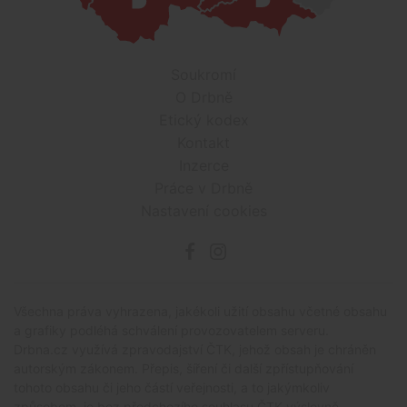
Soukromí
O Drbně
Etický kodex
Kontakt
Inzerce
Práce v Drbně
Nastavení cookies
Všechna práva vyhrazena, jakékoli užití obsahu včetné obsahu
a grafiky podléhá schválení provozovatelem serveru.
Drbna.cz využívá zpravodajství ČTK, jehož obsah je chráněn
autorským zákonem. Přepis, šíření či další zpřístupňování
tohoto obsahu či jeho částí veřejnosti, a to jakýmkoliv
způsobem, je bez předchozího souhlasu ČTK výslovně