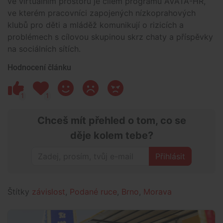
ve virtuálním prostoru je cílem programu AVATA-HR,
ve kterém pracovníci zapojených nízkoprahových
klubů pro děti a mláděž komunikují o rizicích a
problémech s cílovou skupinou skrz chaty a příspěvky
na sociálních sítích.
Hodnocení článku
1
1
Chceš mít přehled o tom, co se
děje kolem tebe?
Přihlásit
Štítky
závislost
,
Podané ruce
,
Brno
,
Morava