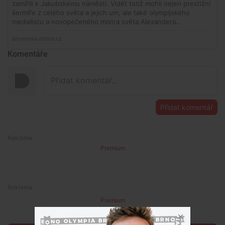
Komentáře
Přidat komentář
Premium
Premium