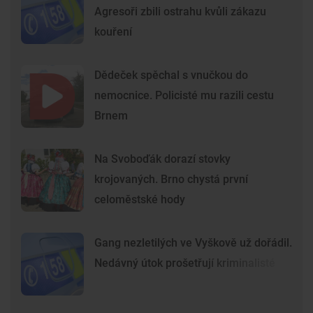
Agresoři zbili ostrahu kvůli zákazu
kouření
Dědeček spěchal s vnučkou do
nemocnice. Policisté mu razili cestu
Brnem
Na Svoboďák dorazí stovky
krojovaných. Brno chystá první
celoměstské hody
Gang nezletilých ve Vyškově už dořádil.
Nedávný útok prošetřují kriminalisté