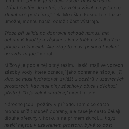
u požáru.
„Pokud je to delší zásah, musí se hasiči
střídat častěji. Je nutné, aby velitel zásahu myslel i na
klimatické podmínky,
“ řekl Mikoška. Pokud to situace
umožní, mohou hasiči odložit část výstroje.
Třeba při úklidu po dopravní nehodě nemusí mít
ochranné kabáty a zůstanou jen v tričku, v kalhotách,
přilbě a rukavicích. Ale vždy to musí posoudit velitel,
ne vždy to jde,"
dodal.
Klíčový je podle něj pitný režim. Hasiči mají ve vozech
zásoby vody, které označují jako ochranné nápoje. „
Ti
kluci se musí hydratovat, zvlášť u požárů v uzavřených
prostorech, kde mají plný zásahový oblek i dýchací
přístroj. To je velmi náročné,"
uvedl mluvčí.
Náročné jsou i požáry v přírodě. Tam sice často
mohou snížit stupeň ochrany, ale zase je často čekají
dlouhé přesuny v horku a na přímém slunci.
„I když
hasiči nejsou v uzavřeném prostoru, bývá to dost