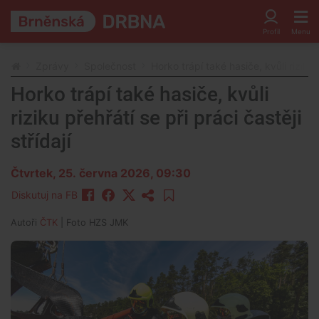
Zprávy
Společnost
Horko trápí také hasiče, kvůli riziku p
Horko trápí také hasiče, kvůli
riziku přehřátí se při práci častěji
střídají
Čtvrtek, 25. června 2026, 09:30
Diskutuj na FB
Autoři
ČTK
| Foto
HZS JMK