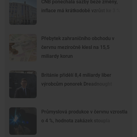
ČNB ponechala sazby beze změny,
inflace má krátkodobě vzrůst ke 3 %
Přebytek zahraničního obchodu v
červnu meziročně klesl na 15,5
miliardy korun
Británie přidělí 8,4 miliardy liber
výrobcům ponorek Dreadnought
Průmyslová produkce v červnu vzrostla
o 4 %, hodnota zakázek stoupla