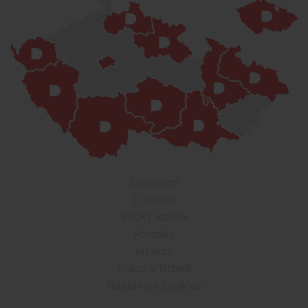
Soukromí
O Drbně
Etický kodex
Kontakt
Inzerce
Práce v Drbně
Nastavení cookies