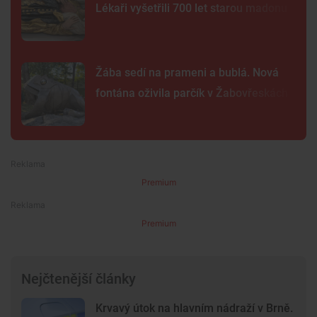
Lékaři vyšetřili 700 let starou madonu
Žába sedí na prameni a bublá. Nová
fontána oživila parčík v Žabovřeskách
Premium
Premium
Nejčtenější články
Krvavý útok na hlavním nádraží v Brně.