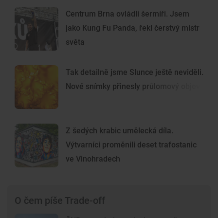
Centrum Brna ovládli šermíři. Jsem
jako Kung Fu Panda, řekl čerstvý mistr
světa
Tak detailně jsme Slunce ještě neviděli.
Nové snímky přinesly průlomový objev
Z šedých krabic umělecká díla.
Výtvarníci proměnili deset trafostanic
ve Vinohradech
O čem píše Trade-off