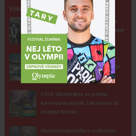
Výběr šéfredaktora
Centrum Brna ovládli šermíři. Jsem
jako Kung Fu Panda, řekl čerstvý mistr
světa
Na plovárně ve Znojmě se popralo
třicet lidí. Přibudou kamery i častější
hlídky
FOTO: Ulicemi Brna se prohnal
karnevalový průvod. Lidi přenesl do
exotické Brazílie
Neobvyklá pacientka u svaté Anny.