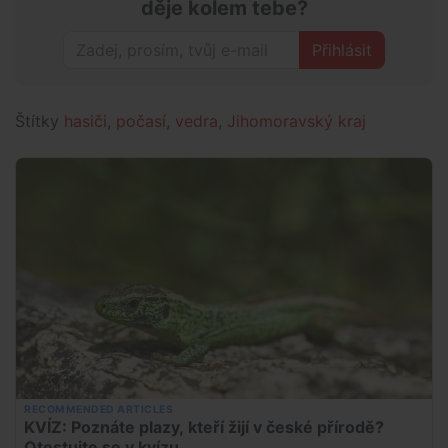
děje kolem tebe?
Přihlásit
Štítky
hasiči
,
počasí
,
vedra
,
Jihomoravský kraj