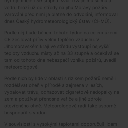
být ojediněle i 39 stupňů. Kvůli trvajícímu suchu a
vedru hrozí už od středy na jihu Moravy požáry.
Varování před nimi je platné do odvolání, informoval
dnes Český hydrometeorologický ústav (ČHMÚ).
Podle něj bude během tohoto týdne na celém území
ČR zesilovat příliv velmi teplého vzduchu. V
Jihomoravském kraji ve středu vystoupí nejvyšší
teploty vzduchu místy až na 33 stupně a očekává se
tam od tohoto dne nebezpečí vzniku požárů, uvedli
meteorologové.
Podle nich by lidé v oblasti s rizikem požárů neměli
rozdělávat oheň v přírodě a zejména v lesích,
vypalovat trávu, odhazovat cigaretové nedopalky na
zem a používat přenosné vařiče a jiné zdroje
otevřeného ohně. Meteorologové radí také úsporně
hospodařit s vodou.
V souvislosti s vysokými teplotami doporučují lidem