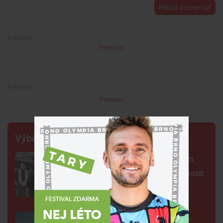
Přidat komentář
Premium
Premium
Výběr šéfredaktora
Centrum Brna ovládli šermíři. Jsem
jako Kung Fu Panda, řekl čerstvý mistr
světa
Na plovárně ve Znojmě se popralo