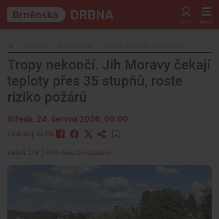
Zprávy
Společnost
Tropy nekončí. Jih Moravy čekají te
Tropy nekončí. Jih Moravy čekají
teploty přes 35 stupňů, roste
riziko požárů
Středa, 24. června 2026, 09:00
Diskutuj na FB
Autoři
ČTK
| Foto
Anna Pospíšilová