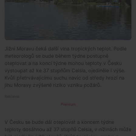
Jižní Moravu čeká další vlna tropických teplot. Podle
meteorologů se bude během týdne postupně
oteplovat a na konci týdne mohou teploty v Česku
vystoupat až ke 37 stupňům Celsia, ojediněle i výše.
Kvůli přetrvávajícímu suchu navíc od středy hrozí na
jihu Moravy zvýšené riziko vzniku požárů.
Premium
V Česku se bude dál oteplovat a koncem týdne
teploty dosáhnou až 37 stupňů Celsia, v nížinách může