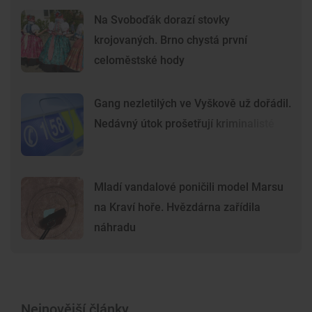
Na Svoboďák dorazí stovky
krojovaných. Brno chystá první
celoměstské hody
Gang nezletilých ve Vyškově už dořádil.
Nedávný útok prošetřují kriminalisté
Mladí vandalové poničili model Marsu
na Kraví hoře. Hvězdárna zařídila
náhradu
Nejnovější články