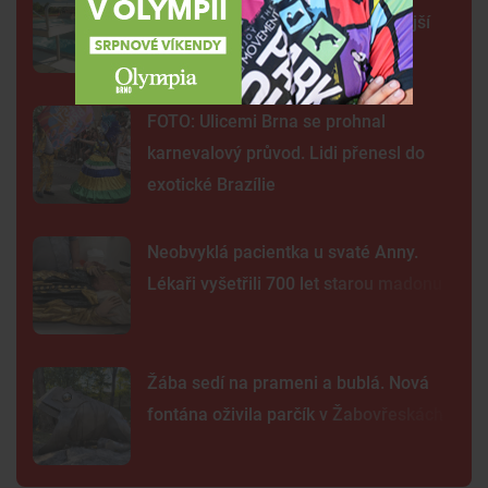
třicet lidí. Přibudou kamery i častější
hlídky
FOTO: Ulicemi Brna se prohnal
karnevalový průvod. Lidi přenesl do
exotické Brazílie
Neobvyklá pacientka u svaté Anny.
Lékaři vyšetřili 700 let starou madonu
Žába sedí na prameni a bublá. Nová
fontána oživila parčík v Žabovřeskách