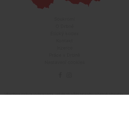
Soukromí
O Drbně
Etický kodex
Kontakt
Inzerce
Práce v Drbně
Nastavení cookies
Všechna práva vyhrazena, jakékoli užití obsahu včetné obsahu
a grafiky podléhá schválení provozovatelem serveru.
Drbna.cz využívá zpravodajství ČTK, jehož obsah je chráněn
autorským zákonem. Přepis, šíření či další zpřístupňování
tohoto obsahu či jeho částí veřejnosti, a to jakýmkoliv
způsobem, je bez předchozího souhlasu ČTK výslovně