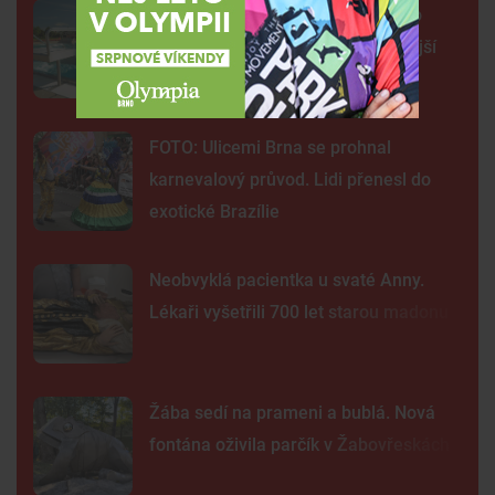
Na plovárně ve Znojmě se popralo
třicet lidí. Přibudou kamery i častější
hlídky
FOTO: Ulicemi Brna se prohnal
karnevalový průvod. Lidi přenesl do
exotické Brazílie
Neobvyklá pacientka u svaté Anny.
Lékaři vyšetřili 700 let starou madonu
Žába sedí na prameni a bublá. Nová
fontána oživila parčík v Žabovřeskách