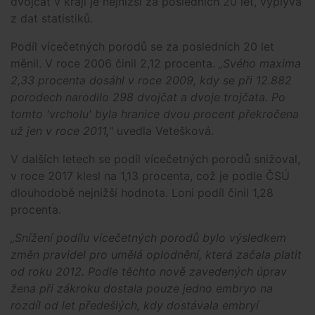
dvojčat v kraji je nejnižší za posledních 20 let, vyplývá
z dat statistiků.
Podíl vícečetných porodů se za posledních 20 let
měnil. V roce 2006 činil 2,12 procenta.
„Svého maxima
2,33 procenta dosáhl v roce 2009, kdy se při 12.882
porodech narodilo 298 dvojčat a dvoje trojčata. Po
tomto 'vrcholu' byla hranice dvou procent překročena
už jen v roce 2011,
" uvedla Vetešková.
V dalších letech se podíl vícečetných porodů snižoval,
v roce 2017 klesl na 1,13 procenta, což je podle ČSÚ
dlouhodobě nejnižší hodnota. Loni podíl činil 1,28
procenta.
„Snížení podílu vícečetných porodů bylo výsledkem
změn pravidel pro umělá oplodnění, která začala platit
od roku 2012. Podle těchto nově zavedených úprav
žena při zákroku dostala pouze jedno embryo na
rozdíl od let předešlých, kdy dostávala embryí