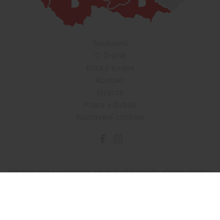
Soukromí
O Drbně
Etický kodex
Kontakt
Inzerce
Práce v Drbně
Nastavení cookies
Všechna práva vyhrazena, jakékoli užití obsahu včetné obsahu
a grafiky podléhá schválení provozovatelem serveru.
Drbna.cz využívá zpravodajství ČTK, jehož obsah je chráněn
autorským zákonem. Přepis, šíření či další zpřístupňování
tohoto obsahu či jeho částí veřejnosti, a to jakýmkoliv