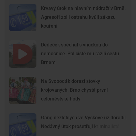
Krvavý útok na hlavním nádraží v Brně.
Agresoři zbili ostrahu kvůli zákazu
kouření
Dědeček spěchal s vnučkou do
nemocnice. Policisté mu razili cestu
Brnem
Na Svoboďák dorazí stovky
krojovaných. Brno chystá první
celoměstské hody
Gang nezletilých ve Vyškově už dořádil.
Nedávný útok prošetřují kriminalisté