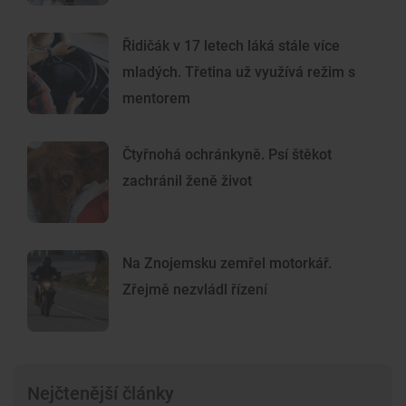
Řidičák v 17 letech láká stále více
mladých. Třetina už využívá režim s
mentorem
Čtyřnohá ochránkyně. Psí štěkot
zachránil ženě život
Na Znojemsku zemřel motorkář.
Zřejmě nezvládl řízení
Nejčtenější články