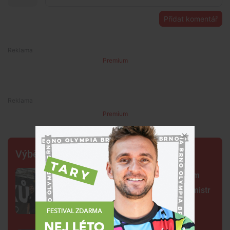
Přidat komentář
Premium
Premium
Výběr šéfredaktora
Centrum Brna ovládli šermíři. Jsem
jako Kung Fu Panda, řekl čerstvý mistr
světa