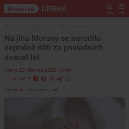
Zprávy
Společnost
Na jihu Moravy se narodilo nejméně 
Na jihu Moravy se narodilo
nejméně dětí za posledních
dvacet let
Úterý, 23. června 2026, 11:00
Diskutuj na FB
Autoři
ČTK
| Foto
Pixabay.com