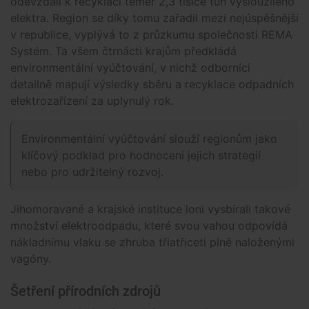
odevzdali k recyklaci téměř 2,3 tisíce tun vysloužilého
elektra. Region se díky tomu zařadil mezi nejúspěšnější
v republice, vyplývá to z průzkumu společnosti REMA
Systém. Ta všem čtrnácti krajům předkládá
environmentální vyúčtování, v nichž odborníci
detailně mapují výsledky sběru a recyklace odpadních
elektrozařízení za uplynulý rok.
Environmentální vyúčtování slouží regionům jako
klíčový podklad pro hodnocení jejich strategií
nebo pro udržitelný rozvoj.
Jihomoravané a krajské instituce loni vysbírali takové
množství elektroodpadu, které svou vahou odpovídá
nákladnímu vlaku se zhruba třiatřiceti plně naloženými
vagóny.
Šetření přírodních zdrojů