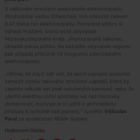
V celkovém množství sesbíraného elektroodpadu
dlouhodobě vedou Středočeši, loni odevzali celkem
8,47 tisíce tun elektroodpadu. Pomyslné stříbro si
odnesli Pražané, bronz poté obyvatelé
Moravskoslezského kraje. Jihomoravané nakonec
obsadili pátou příčku. Na každého obyvatele regionu
pak připadá přibližně 1,9 kilogramu odevzdaného
elektroodpadu.
„Věříme, že když lidé vidí, že jejich zapojení pomohlo
zamezit vzniku takového množství odpadů, které by
zaplnilo několik set plně naložených kamionů, nebo že
ušetřili elektřinu roční spotřeby víc než tisícovky
domácností, motivuje je to ještě k aktivnějšímu
přístupu k ochraně naší planety,“
vysvětlil
Vítězslav
Páral
ze společnosti REMA Systém.
Hodnocení článku