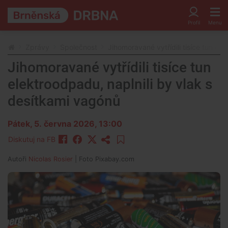
Zprávy
Společnost
Jihomoravané vytřídili tisíce tun el
Jihomoravané vytřídili tisíce tun
elektroodpadu, naplnili by vlak s
desítkami vagónů
Pátek, 5. června 2026, 13:00
Diskutuj na FB
Autoři
Nicolas Rosier
| Foto
Pixabay.com