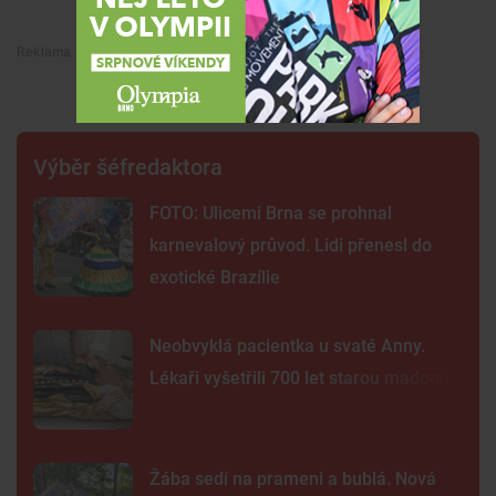
Premium
Výběr šéfredaktora
FOTO: Ulicemi Brna se prohnal
karnevalový průvod. Lidi přenesl do
exotické Brazílie
Neobvyklá pacientka u svaté Anny.
Lékaři vyšetřili 700 let starou madonu
Žába sedí na prameni a bublá. Nová