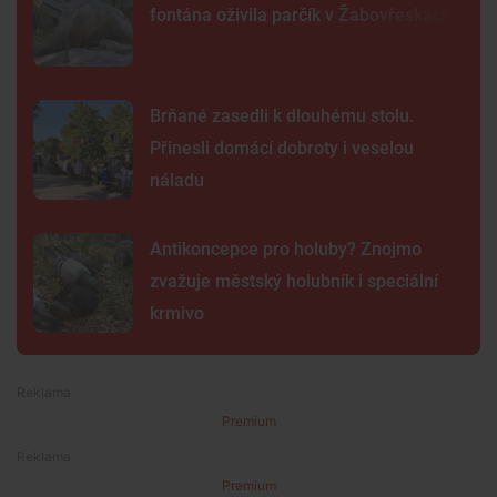
fontána oživila parčík v Žabovřeskách
Brňané zasedli k dlouhému stolu.
Přinesli domácí dobroty i veselou
náladu
Antikoncepce pro holuby? Znojmo
zvažuje městský holubník i speciální
krmivo
Premium
Premium