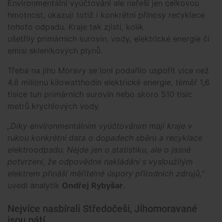
Environmentální vyúčtování ale neřeší jen celkovou
hmotnost, ukazují totiž i konkrétní přínosy recyklace
tohoto odpadu. Kraje tak zjistí, kolik
ušetřily primárních surovin, vody, elektrické energie či
emisí skleníkových plynů.
Třeba na jihu Moravy se loni podařilo uspořit více než
4,8 milionu kilowatthodin elektrické energie, téměř 1,6
tisíce tun primárních surovin nebo skoro 510 tisíc
metrů krychlových vody.
„Díky environmentálním vyúčtováním mají kraje v
rukou konkrétní data o dopadech sběru a recyklace
elektroodpadu. Nejde jen o statistiku, ale o jasné
potvrzení, že odpovědné nakládání s vysloužilým
elektrem přináší měřitelné úspory přírodních zdrojů,“
uvedl analytik
Ondřej
Rybyšar
.
Nejvíce nasbírali Středočeši, Jihomoravané
jsou pátí