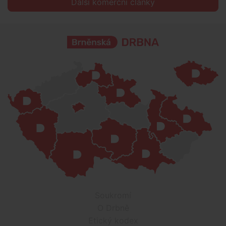
Další komerční články
Soukromí
O Drbně
Etický kodex