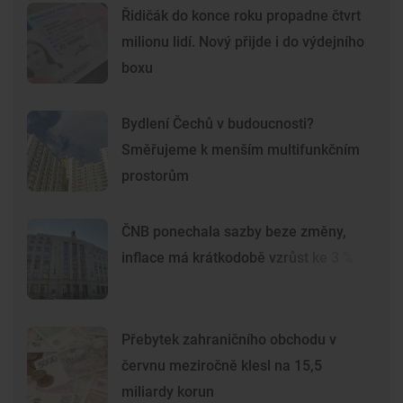
Řidičák do konce roku propadne čtvrt
milionu lidí. Nový přijde i do výdejního
boxu
Bydlení Čechů v budoucnosti?
Směřujeme k menším multifunkčním
prostorům
ČNB ponechala sazby beze změny,
inflace má krátkodobě vzrůst ke 3 %
Přebytek zahraničního obchodu v
červnu meziročně klesl na 15,5
miliardy korun