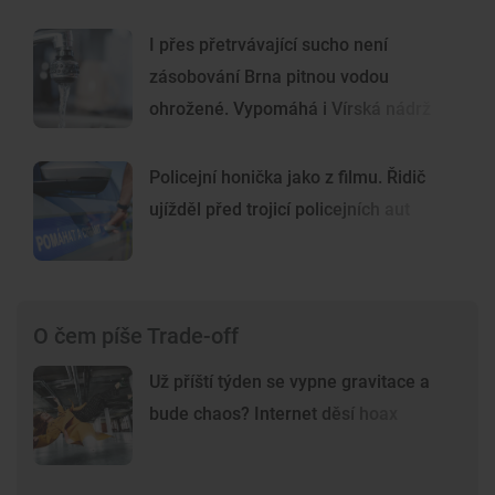
I přes přetrvávající sucho není
zásobování Brna pitnou vodou
ohrožené. Vypomáhá i Vírská nádrž
Policejní honička jako z filmu. Řidič
ujížděl před trojicí policejních aut
O čem píše Trade-off
Už příští týden se vypne gravitace a
bude chaos? Internet děsí hoax