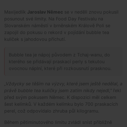
Maxijedlík
Jaroslav Němec
se v neděli znovu pokusil
posunout své limity. Na Food Day Festivalu na
Slovanském náměstí v brněnském Králově Poli se
zapojil do pokusu o rekord v pojídání bubble tea
kuliček s jahodovou příchutí.
Bubble tea je nápoj původem z Tchaj-wanu, do
kterého se přidávají praskací perly s tekutou
ovocnou náplní, které při rozkousnutí prasknou.
„Vždycky se těším na výzvy, které jsem ještě nedělal, a
právě bubble tea kuličky jsem zatím nikdy nejedl,"
řekl
před svým pokusem Němec. K dispozici měl celkem
šest kelímků. V každém kelímku bylo 700 praskacích
perel, což odpovídalo zhruba půl kilogramu.
Během pětiminutového limitu zvládl sníst přibližně