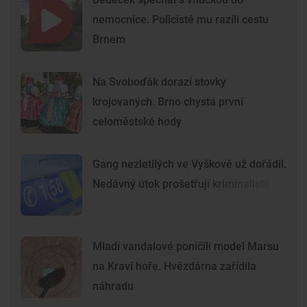
nemocnice. Policisté mu razili cestu
Brnem
Na Svoboďák dorazí stovky
krojovaných. Brno chystá první
celoměstské hody
Gang nezletilých ve Vyškově už dořádil.
Nedávný útok prošetřují kriminalisté
Mladí vandalové poničili model Marsu
na Kraví hoře. Hvězdárna zařídila
náhradu