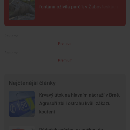
fontána oživila parčík v Žabovřeskách
Premium
Premium
Nejčtenější články
Krvavý útok na hlavním nádraží v Brně.
Agresoři zbili ostrahu kvůli zákazu
kouření
Dědeček spěchal s vnučkou do