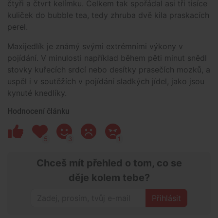
čtyři a čtvrt kelímku. Celkem tak spořádal asi tři tisíce
kuliček do bubble tea, tedy zhruba dvě kila praskacích
perel.
Maxijedlík je známý svými extrémními výkony v
pojídání. V minulosti například během pěti minut snědl
stovky kuřecích srdcí nebo desítky prasečích mozků, a
uspěl i v soutěžích v pojídání sladkých jídel, jako jsou
kynuté knedlíky.
Hodnocení článku
5
3
1
Chceš mít přehled o tom, co se
děje kolem tebe?
Přihlásit