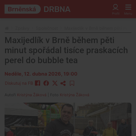
Zprávy
Společnost
Maxijedlík v Brně během pěti minut 
Maxijedlík v Brně během pěti
minut spořádal tisíce praskacích
perel do bubble tea
Neděle, 12. dubna 2026, 19:00
Diskutuj na FB
Autoři
Kristýna Žáková
| Foto
Kristýna Žáková