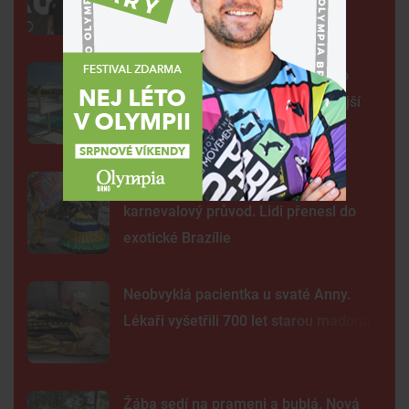
světa
Na plovárně ve Znojmě se popralo
třicet lidí. Přibudou kamery i častější
hlídky
FOTO: Ulicemi Brna se prohnal
karnevalový průvod. Lidi přenesl do
exotické Brazílie
Neobvyklá pacientka u svaté Anny.
Lékaři vyšetřili 700 let starou madonu
Žába sedí na prameni a bublá. Nová