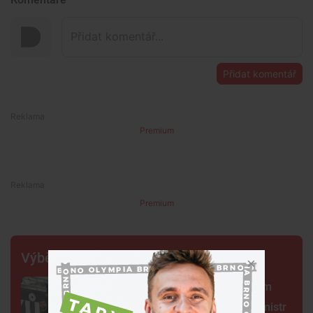
Přidat komentář
Premium
Premium
Výběr šéfredaktora
Centrum Brna ovládli šermíři. Jsem
jako Kung Fu Panda, řekl čerstvý mistr