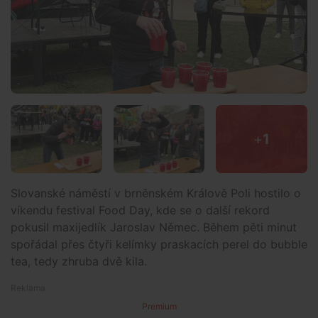
+
1
Slovanské náměstí v brněnském Králově Poli hostilo o
víkendu festival Food Day, kde se o další rekord
pokusil maxijedlík Jaroslav Němec. Během pěti minut
spořádal přes čtyři kelímky praskacích perel do bubble
tea, tedy zhruba dvě kila.
Premium