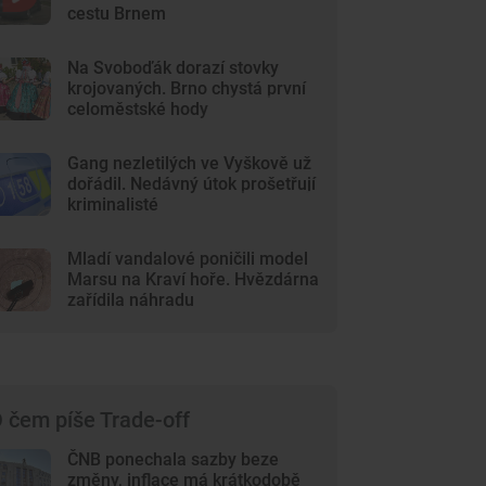
cestu Brnem
Na Svoboďák dorazí stovky
krojovaných. Brno chystá první
celoměstské hody
Gang nezletilých ve Vyškově už
dořádil. Nedávný útok prošetřují
kriminalisté
Mladí vandalové poničili model
Marsu na Kraví hoře. Hvězdárna
zařídila náhradu
 čem píše Trade-off
ČNB ponechala sazby beze
změny, inflace má krátkodobě