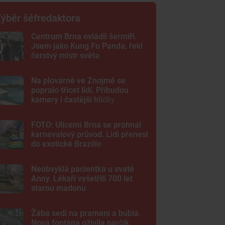
ýběr šéfredaktora
Centrum Brna ovládli šermíři.
Jsem jako Kung Fu Panda, řekl
čerstvý mistr světa
Na plovárně ve Znojmě se
popralo třicet lidí. Přibudou
kamery i častější hlídky
FOTO: Ulicemi Brna se prohnal
karnevalový průvod. Lidi přenesl
do exotické Brazílie
Neobvyklá pacientka u svaté
Anny. Lékaři vyšetřili 700 let
starou madonu
Žába sedí na prameni a bublá.
Nová fontána oživila parčík