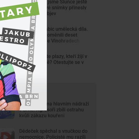
Tak detailně jsme Slunce ještě
neviděli. Nové snímky přinesly
průlomový objev
Z šedých krabic umělecká díla.
Výtvarníci proměnili deset
trafostanic ve Vinohradech
KVÍZ: Poznáte plazy, kteří žijí v
české přírodě? Otestujte se v
kvízu
ejčtenější články
Krvavý útok na hlavním nádraží
v Brně. Agresoři zbili ostrahu
kvůli zákazu kouření
Dědeček spěchal s vnučkou do
nemocnice. Policisté mu razili