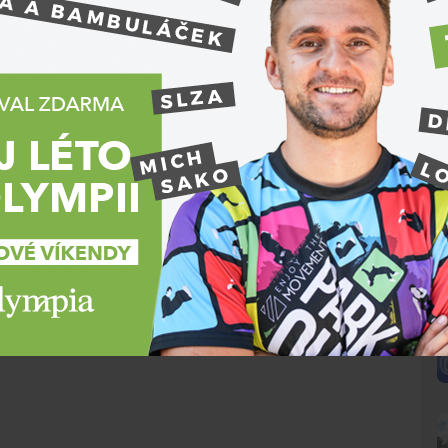
ástupci při slavnostním vyhlášení na zaplněném
. prosince, tedy po celou dobu konání brněnských
t vratný kelímek se zálohou 50 korun v pěti
zovala městská část Brno-střed.
2024 o bezmála šest set tisíc korun. Celá částka
anizací. Z výsledku máme velkou radost a děkujeme
uje se, že i malá částka může hodně pomoci,“
 Šibřina
.
cí pes, kterému lidé darovali téměř sedm set tisíc
lek Kryšpín s částkou přes šest set tisíc. Třetí
N
u Krtek, který pomáhá onkologicky nemocným
nu korun.