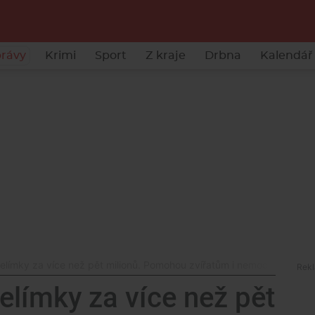
rávy
Krimi
Sport
Z kraje
Drbna
Kalendář 
kelímky za více než pět milionů. Pomohou zvířatům i nemocným dět
elímky za více než pět