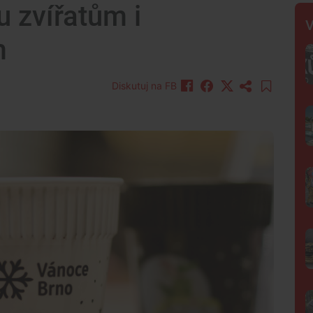
 zvířatům i
V
m
Diskutuj na FB