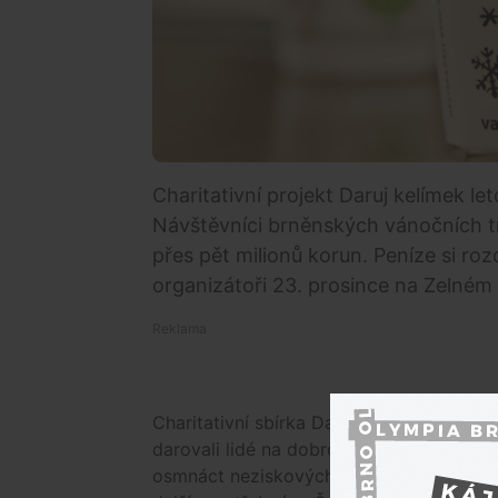
Charitativní projekt Daruj kelímek l
Návštěvníci brněnských vánočních tr
přes pět milionů korun. Peníze si ro
organizátoři 23. prosince na Zelném 
Charitativní sbírka Daruj kelímek letos p
darovali lidé na dobrou věc více než pět
osmnáct neziskových organizací, které 