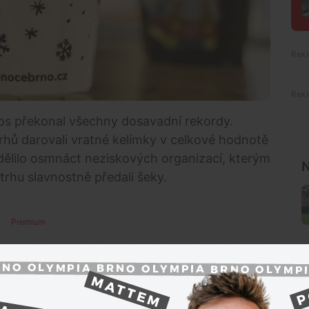
etos překonal všechny dosavadní rekordy.
hů darovali vratné kelímky v celkové hodnotě
zdělilo osmnáct neziskových organizací, kterým
N
trhu slavnostně předali šeky.
Premium
řetrhala rekordy. V jubilejním pátém ročníku projektu
 milionů korun. Vybranou částku si rozdělilo
pomáhají dětem, zrakově postiženým, zvířatům i