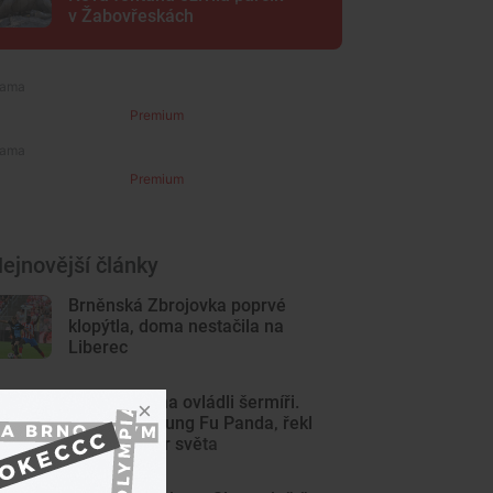
v Žabovřeskách
Premium
Premium
ejnovější články
Brněnská Zbrojovka poprvé
klopýtla, doma nestačila na
Liberec
Centrum Brna ovládli šermíři.
Jsem jako Kung Fu Panda, řekl
čerstvý mistr světa