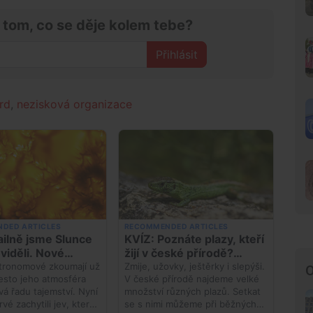
 tom, co se děje kolem tebe?
Přihlásit
rd
,
nezisková organizace
O