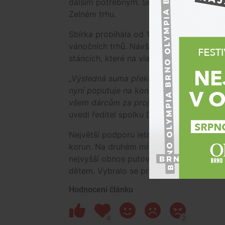
dalším potřebným. Šeky převzali jejich z
Zelném trhu.
Sbírka probíhala od 14. listopadu do 23
vánočních trhů. Návštěvníci mohli věnova
stáncích, které na vlastní náklady provo
„Výsledná suma překonala rekord z roku 
nyní poputuje na konto neziskových org
všem dárcům za projevenou důvěru. Ukaz
uvedl ředitel spolku Daruj kelímek
Ondřej
Největší podporu letos získal spolek Vodi
korun. Na druhém místě skončil kočičí spo
nejvyšší obnos putoval Nadačnímu fond
dětem. Vybralo se pro více než půl milio
Hodnocení článku
4
2