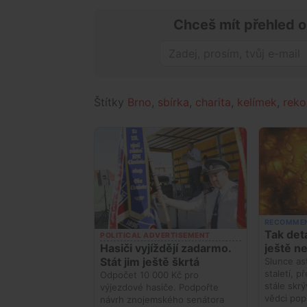
Chceš mít přehled o
Štítky
Brno
,
sbírka
,
charita
,
kelímek
,
reko